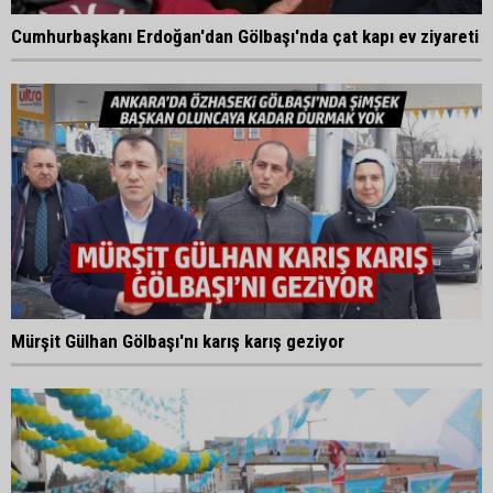
Cumhurbaşkanı Erdoğan'dan Gölbaşı'nda çat kapı ev ziyareti
Mürşit Gülhan Gölbaşı'nı karış karış geziyor