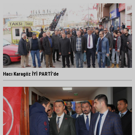
Hacı Karagöz İYİ PARTİ'de