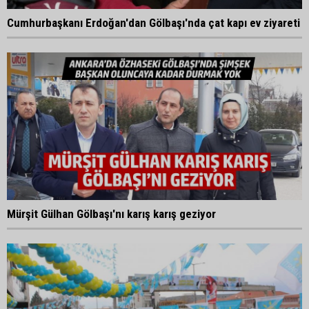
Cumhurbaşkanı Erdoğan'dan Gölbaşı'nda çat kapı ev ziyareti
Mürşit Gülhan Gölbaşı'nı karış karış geziyor