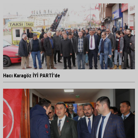
Hacı Karagöz İYİ PARTİ'de