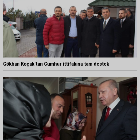
Gökhan Koçak'tan Cumhur ittifakına tam destek