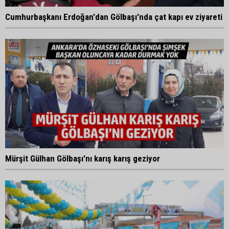
Cumhurbaşkanı Erdoğan'dan Gölbaşı'nda çat kapı ev ziyareti
Mürşit Gülhan Gölbaşı'nı karış karış geziyor