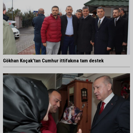
Gökhan Koçak'tan Cumhur ittifakına tam destek