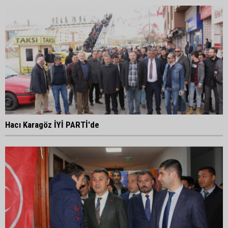
Hacı Karagöz İYİ PARTİ'de