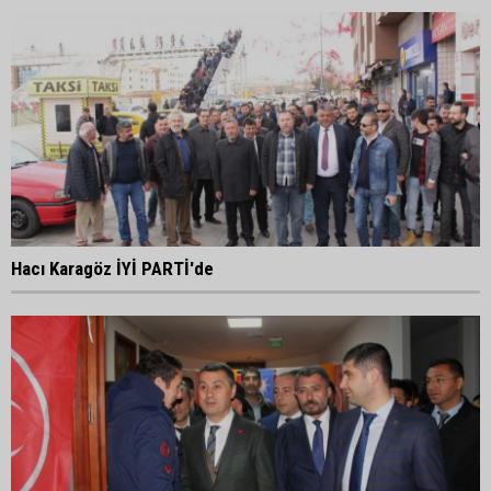
Hacı Karagöz İYİ PARTİ'de