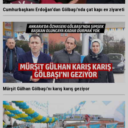
Cumhurbaşkanı Erdoğan'dan Gölbaşı'nda çat kapı ev ziyareti
Mürşit Gülhan Gölbaşı'nı karış karış geziyor