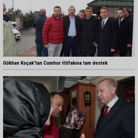
Gökhan Koçak'tan Cumhur ittifakına tam destek