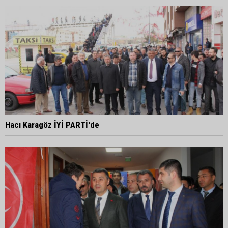
Hacı Karagöz İYİ PARTİ'de