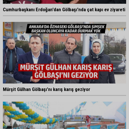
Cumhurbaşkanı Erdoğan'dan Gölbaşı'nda çat kapı ev ziyareti
Mürşit Gülhan Gölbaşı'nı karış karış geziyor