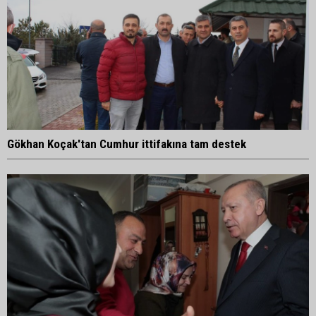
Gökhan Koçak'tan Cumhur ittifakına tam destek