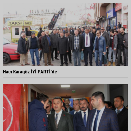
Hacı Karagöz İYİ PARTİ'de