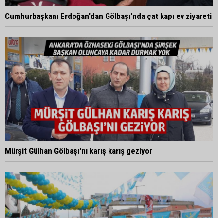
Cumhurbaşkanı Erdoğan'dan Gölbaşı'nda çat kapı ev ziyareti
Mürşit Gülhan Gölbaşı'nı karış karış geziyor