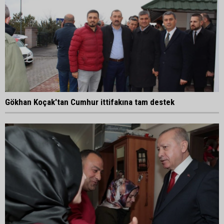
Gökhan Koçak'tan Cumhur ittifakına tam destek