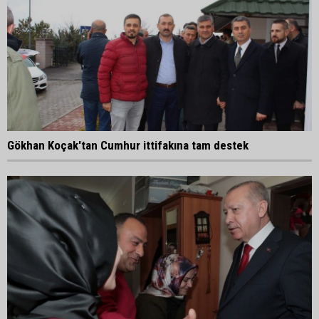
Gökhan Koçak'tan Cumhur ittifakına tam destek