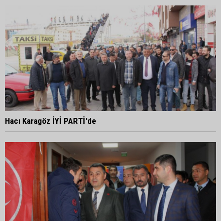
Hacı Karagöz İYİ PARTİ'de