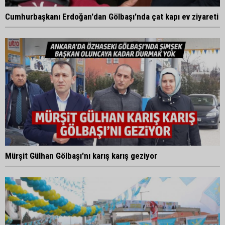
Cumhurbaşkanı Erdoğan'dan Gölbaşı'nda çat kapı ev ziyareti
Mürşit Gülhan Gölbaşı'nı karış karış geziyor