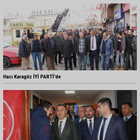
Hacı Karagöz İYİ PARTİ'de