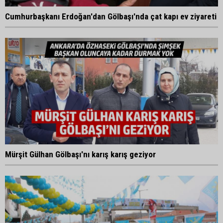
Cumhurbaşkanı Erdoğan'dan Gölbaşı'nda çat kapı ev ziyareti
Mürşit Gülhan Gölbaşı'nı karış karış geziyor