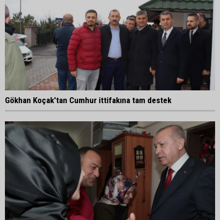
Gökhan Koçak'tan Cumhur ittifakına tam destek