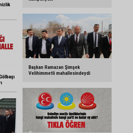
izlik
Başkan Ramazan Şimşek
Velihimmetli mahallesindeydi
Gölbaşı
ı