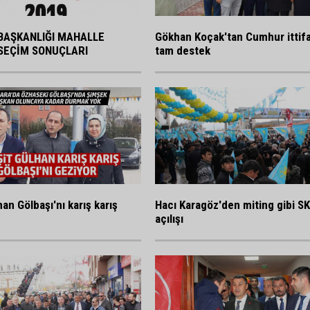
BAŞKANLIĞI MAHALLE
Gökhan Koçak'tan Cumhur ittif
SEÇİM SONUÇLARI
tam destek
an Gölbaşı'nı karış karış
Hacı Karagöz'den miting gibi S
açılışı