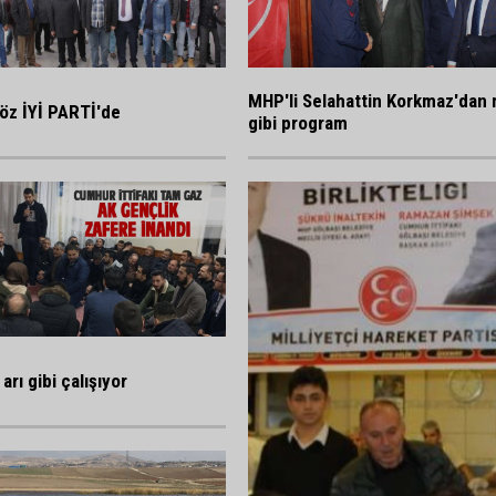
MHP'li Selahattin Korkmaz'dan 
öz İYİ PARTİ'de
gibi program
arı gibi çalışıyor