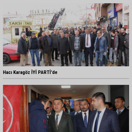
Hacı Karagöz İYİ PARTİ'de