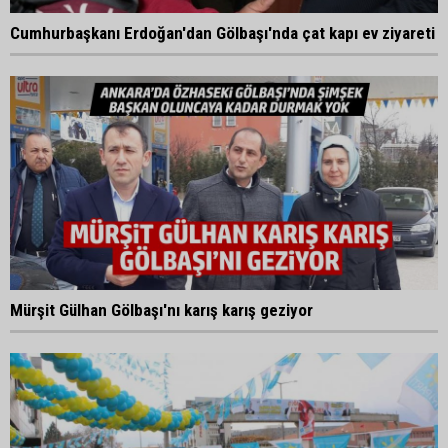
Cumhurbaşkanı Erdoğan'dan Gölbaşı'nda çat kapı ev ziyareti
Mürşit Gülhan Gölbaşı'nı karış karış geziyor