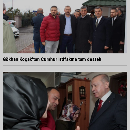
Gökhan Koçak'tan Cumhur ittifakına tam destek