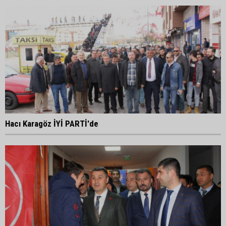
Hacı Karagöz İYİ PARTİ'de