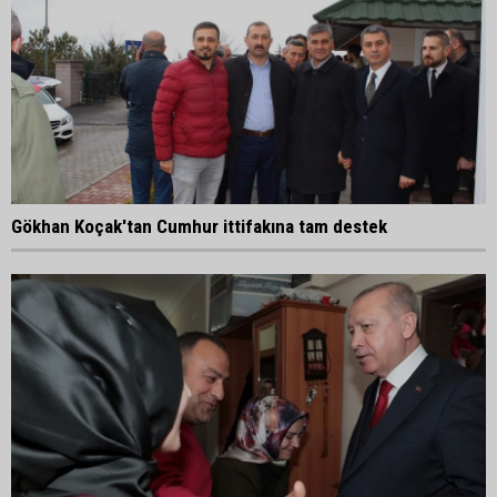
Gökhan Koçak'tan Cumhur ittifakına tam destek