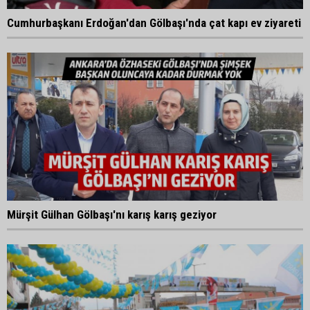
Cumhurbaşkanı Erdoğan'dan Gölbaşı'nda çat kapı ev ziyareti
Mürşit Gülhan Gölbaşı'nı karış karış geziyor