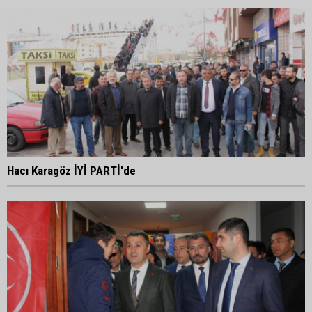
Hacı Karagöz İYİ PARTİ'de