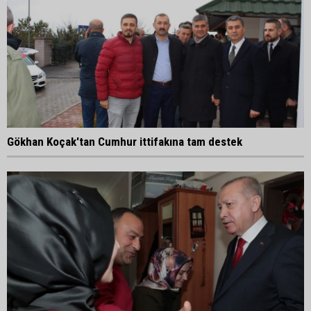
Gökhan Koçak'tan Cumhur ittifakına tam destek