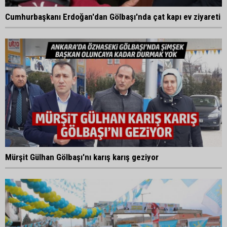
Cumhurbaşkanı Erdoğan'dan Gölbaşı'nda çat kapı ev ziyareti
Mürşit Gülhan Gölbaşı'nı karış karış geziyor