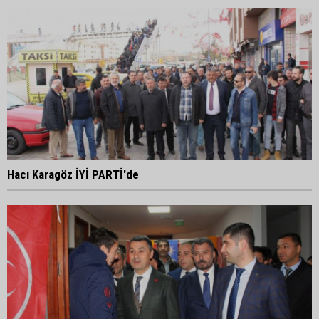
Hacı Karagöz İYİ PARTİ'de