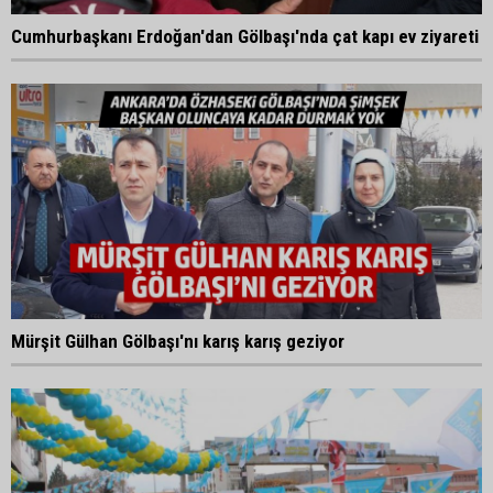
Cumhurbaşkanı Erdoğan'dan Gölbaşı'nda çat kapı ev ziyareti
Mürşit Gülhan Gölbaşı'nı karış karış geziyor