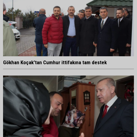
Gökhan Koçak'tan Cumhur ittifakına tam destek