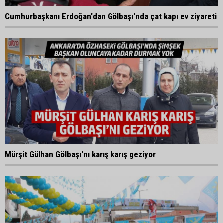
Cumhurbaşkanı Erdoğan'dan Gölbaşı'nda çat kapı ev ziyareti
Mürşit Gülhan Gölbaşı'nı karış karış geziyor