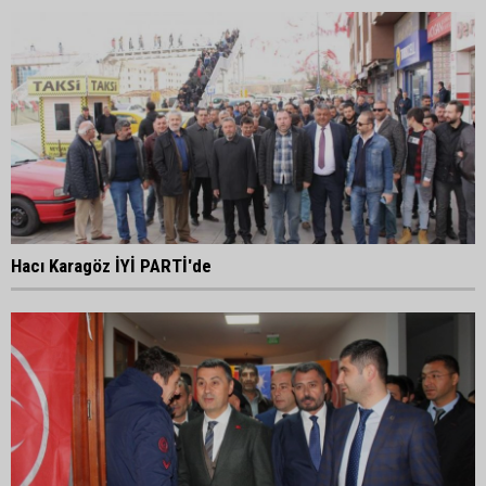
Hacı Karagöz İYİ PARTİ'de