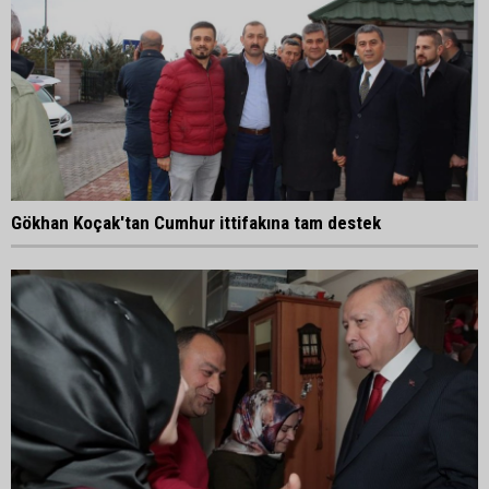
Gökhan Koçak'tan Cumhur ittifakına tam destek