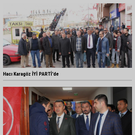
Hacı Karagöz İYİ PARTİ'de