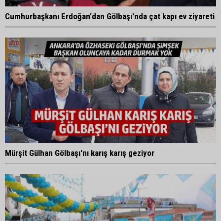
Cumhurbaşkanı Erdoğan'dan Gölbaşı'nda çat kapı ev ziyareti
Mürşit Gülhan Gölbaşı'nı karış karış geziyor