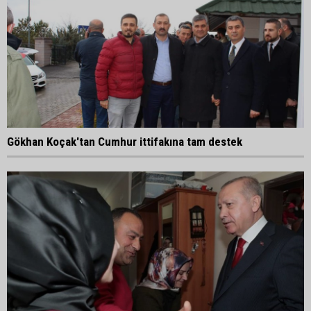
Gökhan Koçak'tan Cumhur ittifakına tam destek