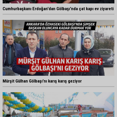
Cumhurbaşkanı Erdoğan'dan Gölbaşı'nda çat kapı ev ziyareti
Mürşit Gülhan Gölbaşı'nı karış karış geziyor