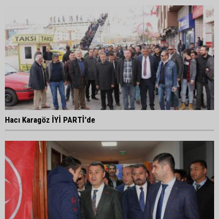
Hacı Karagöz İYİ PARTİ'de