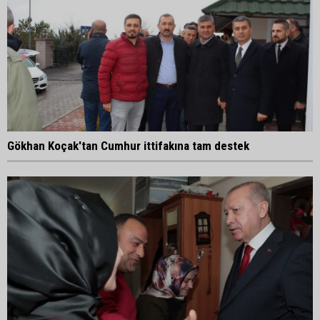
Gökhan Koçak'tan Cumhur ittifakına tam destek