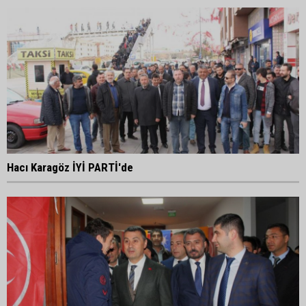
Hacı Karagöz İYİ PARTİ'de