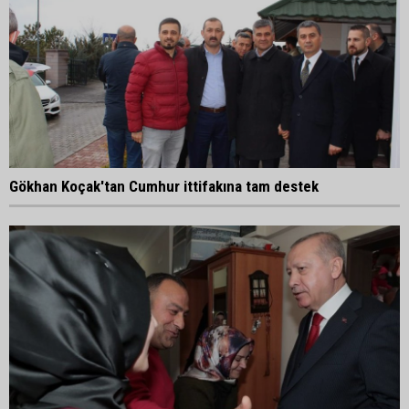
Gökhan Koçak'tan Cumhur ittifakına tam destek