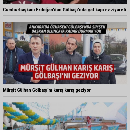
Cumhurbaşkanı Erdoğan'dan Gölbaşı'nda çat kapı ev ziyareti
Mürşit Gülhan Gölbaşı'nı karış karış geziyor