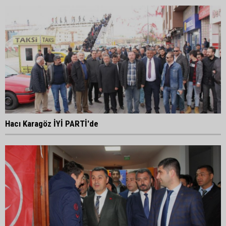
Hacı Karagöz İYİ PARTİ'de