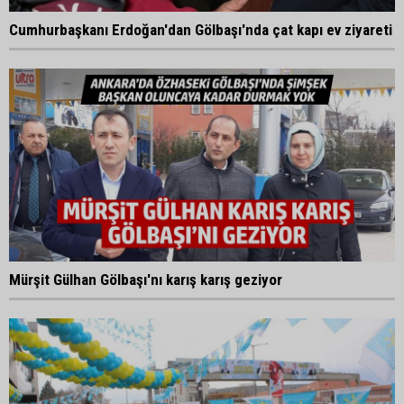
Cumhurbaşkanı Erdoğan'dan Gölbaşı'nda çat kapı ev ziyareti
Mürşit Gülhan Gölbaşı'nı karış karış geziyor