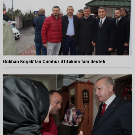
Gökhan Koçak'tan Cumhur ittifakına tam destek