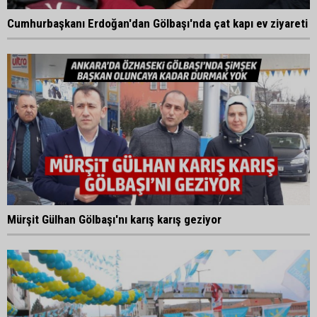
Cumhurbaşkanı Erdoğan'dan Gölbaşı'nda çat kapı ev ziyareti
Mürşit Gülhan Gölbaşı'nı karış karış geziyor