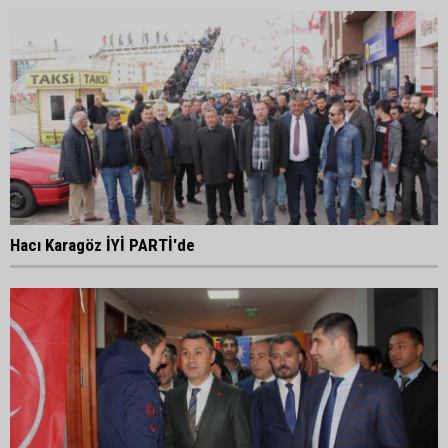
Hacı Karagöz İYİ PARTİ'de