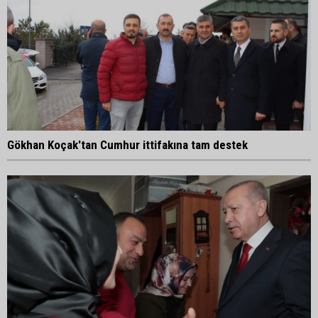
Gökhan Koçak'tan Cumhur ittifakına tam destek