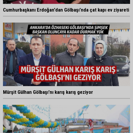
Cumhurbaşkanı Erdoğan'dan Gölbaşı'nda çat kapı ev ziyareti
Mürşit Gülhan Gölbaşı'nı karış karış geziyor