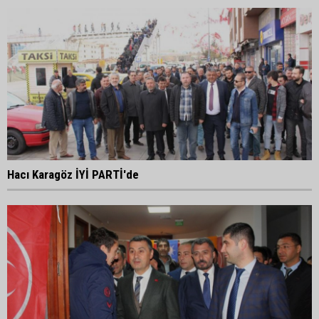
Hacı Karagöz İYİ PARTİ'de