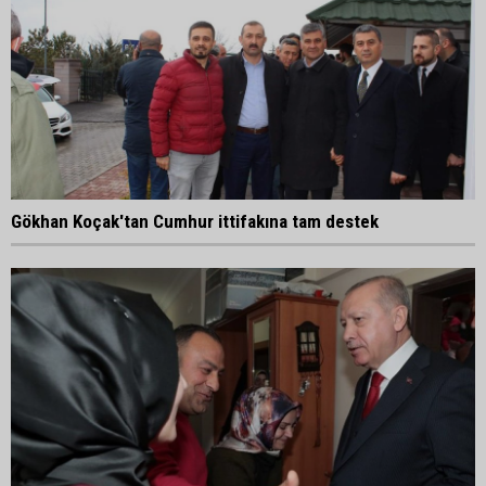
Gökhan Koçak'tan Cumhur ittifakına tam destek