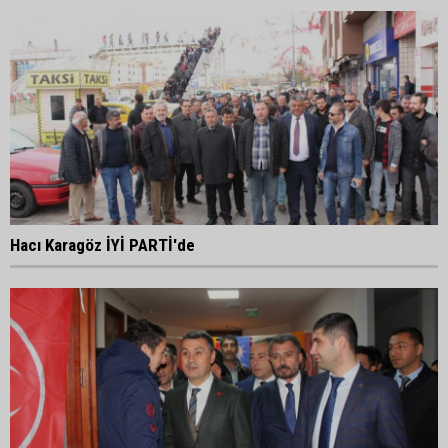
Hacı Karagöz İYİ PARTİ'de