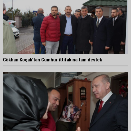
Gökhan Koçak'tan Cumhur ittifakına tam destek