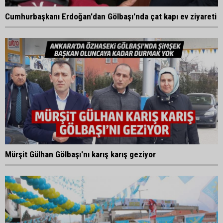
Cumhurbaşkanı Erdoğan'dan Gölbaşı'nda çat kapı ev ziyareti
Mürşit Gülhan Gölbaşı'nı karış karış geziyor