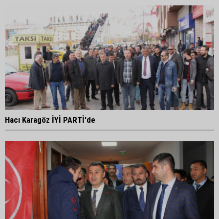
Hacı Karagöz İYİ PARTİ'de