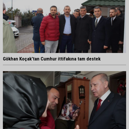
Gökhan Koçak'tan Cumhur ittifakına tam destek