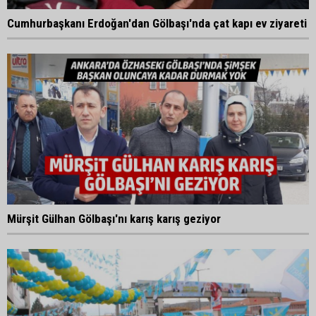
Cumhurbaşkanı Erdoğan'dan Gölbaşı'nda çat kapı ev ziyareti
Mürşit Gülhan Gölbaşı'nı karış karış geziyor