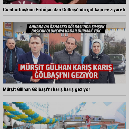
Cumhurbaşkanı Erdoğan'dan Gölbaşı'nda çat kapı ev ziyareti
Mürşit Gülhan Gölbaşı'nı karış karış geziyor