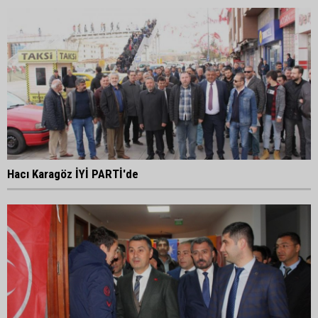
Hacı Karagöz İYİ PARTİ'de