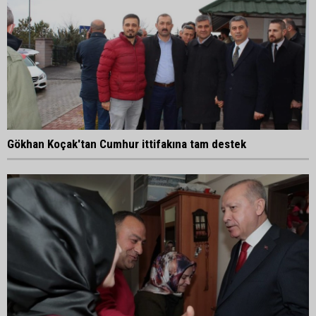
Gökhan Koçak'tan Cumhur ittifakına tam destek