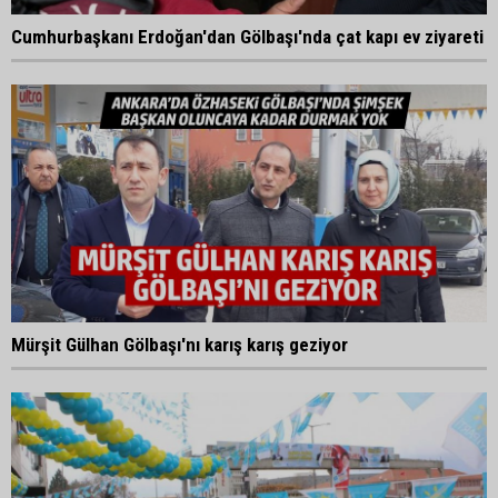
Cumhurbaşkanı Erdoğan'dan Gölbaşı'nda çat kapı ev ziyareti
Mürşit Gülhan Gölbaşı'nı karış karış geziyor