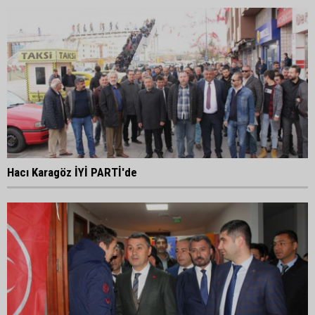
Hacı Karagöz İYİ PARTİ'de