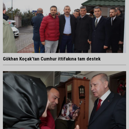
Gökhan Koçak'tan Cumhur ittifakına tam destek