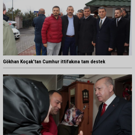
Gökhan Koçak'tan Cumhur ittifakına tam destek