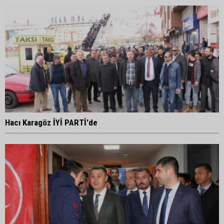
Hacı Karagöz İYİ PARTİ'de