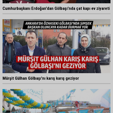
Cumhurbaşkanı Erdoğan'dan Gölbaşı'nda çat kapı ev ziyareti
Mürşit Gülhan Gölbaşı'nı karış karış geziyor