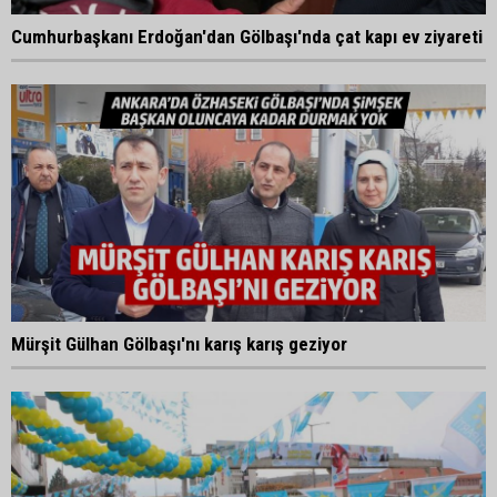
Cumhurbaşkanı Erdoğan'dan Gölbaşı'nda çat kapı ev ziyareti
Mürşit Gülhan Gölbaşı'nı karış karış geziyor