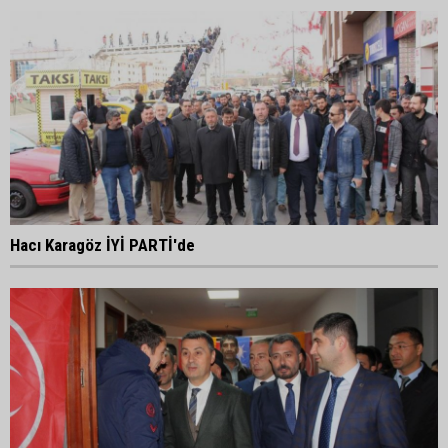
Hacı Karagöz İYİ PARTİ'de