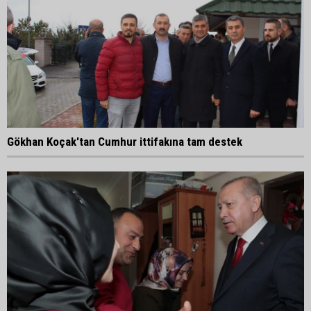
Gökhan Koçak'tan Cumhur ittifakına tam destek