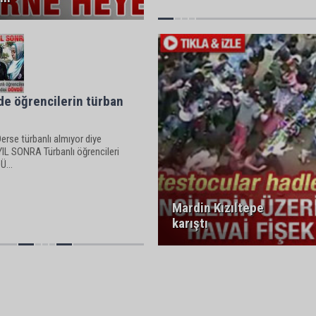
'de öğrencilerin türban
erse türbanlı almıyor diye
IL SONRA Türbanlı öğrencileri
Ü...
Mardin Kızıltepe
karıştı