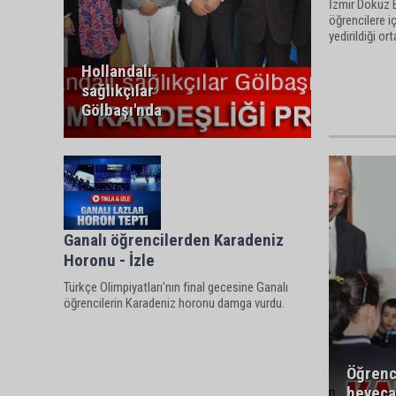
İzmir Dokuz 
öğrencilere i
yedirildiği ort
Hollandalı
sağlıkçılar
Gölbaşı'nda
Ganalı öğrencilerden Karadeniz
Horonu - İzle
Türkçe Olimpiyatları'nın final gecesine Ganalı
öğrencilerin Karadeniz horonu damga vurdu.
Öğrenc
heyeca