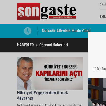
Günü
EML
Dulkadir Ailesinin Mutlu Günü
Gölbaşı Esnafının Sesi Ankara Kalkınma
HABERLER
Öğrenci Haberleri
Bir D
Hürriyet Ergezer'den örnek
davranış
Hürriye
Gölbşaşılı iş insanı Hürriyet Ergezer , mağduriyet