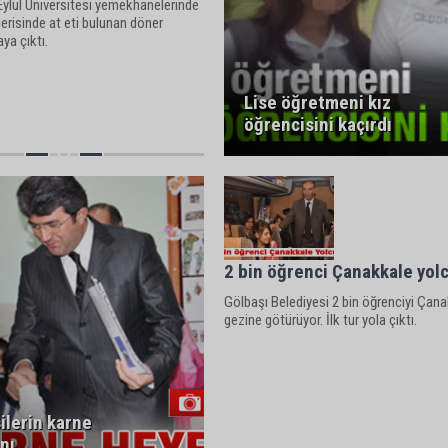
Eylül Üniversitesi yemekhanelerinde
çerisinde at eti bulunan döner
aya çıktı.
Lise öğretmeni kız
öğrencisini kaçırdı
2 bin öğrenci Çanakkale yol
Gölbaşı Belediyesi 2 bin öğrenciyi Çan
gezine götürüyor. İlk tur yola çıktı.
ilerin karne
nı