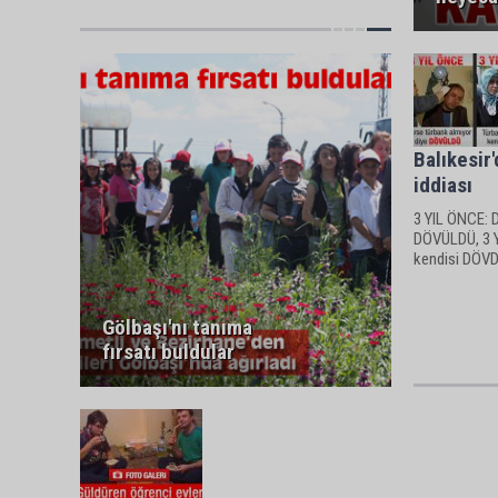
Balıkesir
iddiası
3 YIL ÖNCE: D
DÖVÜLDÜ, 3 Y
kendisi DÖVD
Gölbaşı'nı tanıma
fırsatı buldular