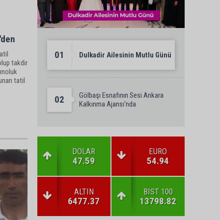
'den
01
atil
Dulkadir Ailesinin Mutlu Günü
olup takdir
tınoluk
nan tatil
reyle
Gölbaşı Esnafının Sesi Ankara
02
Kalkınma Ajansı'nda
DOLAR
EURO
47.59
54.94
ALTIN
BIST 100
6477.37
13798.82