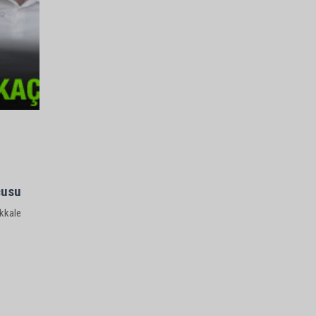
cusu
akkale