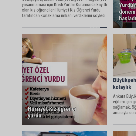
Yurdu'
yaşanmaması için Kredi Yurtlar Kurumunda kayıtlı
olan kız öğrencileri Hürriyet Kız Öğrenci Yurdu
dönem 
tarafından konaklama imkanı verdiklerini söyledi.
başlad
Büyükşehi
kolaylık
Ankara Büyükş
eğitimi için g
sağlamak, öğr
Hürriyet Kız öğrenci
amacıyla ücr
yurdu
veriyor.