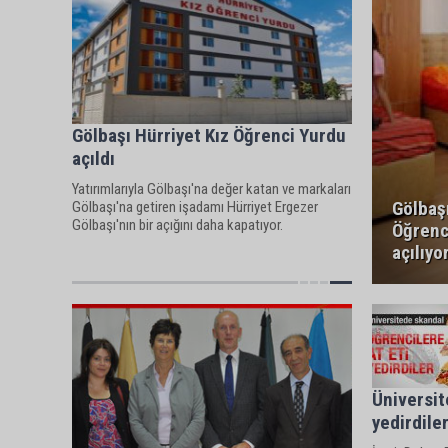
Gölbaşı Hürriyet Kız Öğrenci Yurdu
açıldı
Yatırımlarıyla Gölbaşı'na değer katan ve markaları
Gölbaşı
Gölbaşı'na getiren işadamı Hürriyet Ergezer
Gölbaşı'nın bir açığını daha kapatıyor.
Öğrenc
açılıyo
Üniversit
yedirdile