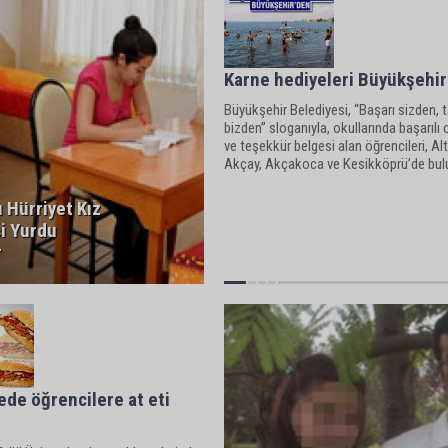
Karne hediyeleri Büyükşehir
Büyükşehir Belediyesi, “Başarı sizden, t
bizden” sloganıyla, okullarında başarılı 
ve teşekkür belgesi alan öğrencileri, Al
Akçay, Akçakoca ve Kesikköprü’de bulu
kamplarında yaz boyunca birer hafta sü
ücretsiz ağırlamay
 Hürriyet Kız
i Yurdu
r
ede öğrencilere at eti
r