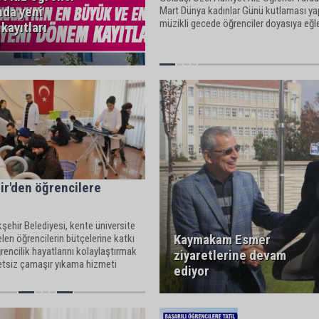
nda yeni
Mart Dünya kadınlar Günü kutlaması yap
müzikli gecede öğrenciler doyasıya eğle
kayıtları
ı
r'den öğrencilere
ehir Belediyesi, kente üniversite
Kaymakam Esmer
elen öğrencilerin bütçelerine katkı
encilik hayatlarını kolaylaştırmak
ziyaretlerine devam
etsiz çamaşır yıkama hizmeti
ediyor