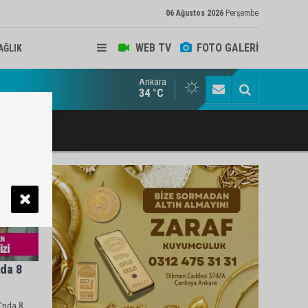
06 Ağustos 2026
Perşembe
WEB TV
FOTO GALERİ
AĞLIK
Ankara
ukat ve Arabulucu Rüstem Yiğit Ahizer'e ziyaretçi akını
34 °C
nda 8
'nda 8