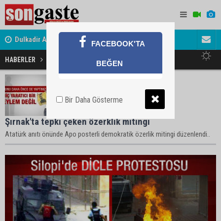
Dulkadir Ailesinin Mutlu Günü
Gölbaşı Es
FACEBOOK'TA
HABERLER
Şırnak Haberleri
BEĞEN
Bir Daha Gösterme
Şırnak'ta tepki çeken özerklik mitingi
Atatürk anıtı önünde Apo posterli demokratik özerlik mitingi düzenlendi..