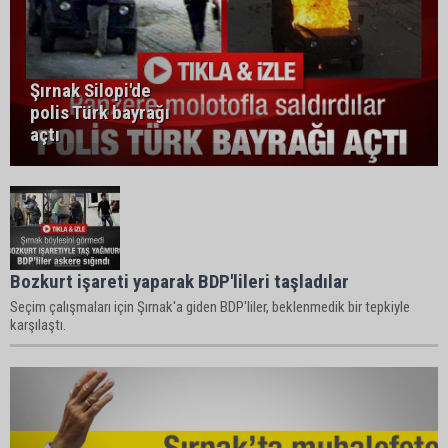
Şırnak Silopi'de
polis Türk bayrağı
açtı
Bozkurt işareti yaparak BDP'lileri taşladılar
Seçim çalışmaları için Şırnak'a giden BDP'liler, beklenmedik bir tepkiyle
karşılaştı.