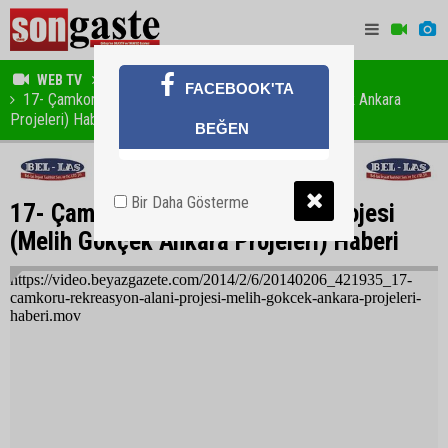
WEB TV
HABER
FACEBOOK'TA
17- Çamkoru Rekreasyon Alanı Projesi (Melih Gökçek Ankara
Projeleri) Haberi
BEĞEN
Bir Daha Gösterme
17- Çamkoru Rekreasyon Alanı Projesi
(Melih Gökçek Ankara Projeleri) Haberi