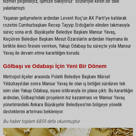
hizmet peşindeyiz, işimize bakıyoruz" sözleriyle kesin bir dille
yalanlamıştı.
Yaşanan gelişmelerin ardından Levent Koç’un AK Parti’ye katılarak
rozetini Cumhurbaşkanı Recep Tayyip Erdoğan’ın elinden takmasıyla
süreç sona erdi. Büyükşehir Belediye Başkanı Mansur Yavaş,
Keçiören Belediye Başkanı Mesut Özarslan’ın ardından Haymana ile
birlikte ikinci firesini verirken, Yakup Odabaşı bu süreçte yola Mansur
Yavaş ile devam etme kararlılığını korudu.
Gölbaşı ve Odabaşı İçin Yeni Bir Dönem
Metropol ilçeler arasında Polatlı Belediye Başkanı Mürsel
Yıldızkaya’dan sonra Mansur Yavaş ile olan iş birliğini sürdüren tek
isim olan Yakup Odabaşı, siyasi istikrarıyla ön plana çıktı. Bu kararlılığın
ardından, Gölbaşı’ndaki projelerin hız kazanması ve Mansur Yavaş
yönetimindeki Ankara Büyükşehir Belediyesi’nin bölgeye yönelik
desteklerini artırması bekleniyor.
Bu haber toplam 6859 defa okunmuştur