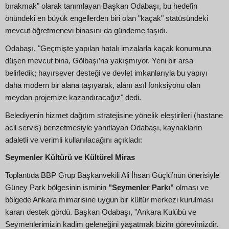
bırakmak" olarak tanımlayan Başkan Odabaşı, bu hedefin
önündeki en büyük engellerden biri olan "kaçak" statüsündeki
mevcut öğretmenevi binasını da gündeme taşıdı.
Odabaşı, "Geçmişte yapılan hatalı imzalarla kaçak konumuna
düşen mevcut bina, Gölbaşı’na yakışmıyor. Yeni bir arsa
belirledik; hayırsever desteği ve devlet imkanlarıyla bu yapıyı
daha modern bir alana taşıyarak, alanı asıl fonksiyonu olan
meydan projemize kazandıracağız" dedi.
Belediyenin hizmet dağıtım stratejisine yönelik eleştirileri (hastane
acil servis) benzetmesiyle yanıtlayan Odabaşı, kaynakların
adaletli ve verimli kullanılacağını açıkladı:
Seymenler Kültürü ve Kültürel Miras
Toplantıda BBP Grup Başkanvekili Ali İhsan Güçlü’nün önerisiyle
Güney Park bölgesinin isminin
"Seymenler Parkı"
olması ve
bölgede Ankara mimarisine uygun bir kültür merkezi kurulması
kararı destek gördü. Başkan Odabaşı, "Ankara Kulübü ve
Seymenlerimizin kadim geleneğini yaşatmak bizim görevimizdir.