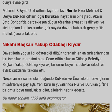
dünya evine girdi.
Mehmet & Ayşe Ünal çiftinin kıymetli kızı
Nur
ile Hacı Mehmet &
Derya Dulkadir çiftinin oğlu
Durukan
, hayatlarını birleştirdi. Akalın
Şato Bonbon'da gerçekleşen düğün törenine siyaset, iş dünyası ve
sivil toplum kuruluşlarından çok sayıda davetli katılarak genç çiftin
mutluluğuna ortak oldu.
Nikahı Başkan Yakup Odabaşı Kıydır
Davetlilerin yoğun ilgi gösterdiği düğün töreninin en anlamlı anlarından
biri ise nikah merasimi oldu. Genç çiftin nikahını Gölbaşı Belediye
Başkanı Yakup Odabaşı kıyarak, bir ömür boyu mutluluklar diledi ve
evlilik cüzdanını takdim etti.
Neşeli anlara sahne olan düğünde Dulkadir ve Ünal aileleri sevinçlerini
misafirleriyle paylaştı. Yeni kurulan yuvalarında Nur ve Durukan çiftine
bir ömür boyu mutluluklar diler, ailelerini tebrik ederiz.
Bu haber toplam 1753 defa okunmuştur