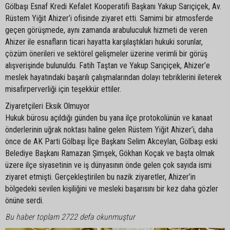
Gölbaşı Esnaf Kredi Kefalet Kooperatifi Başkanı Yakup Sarıçiçek, Av.
Rüstem Yiğit Ahizer’i ofisinde ziyaret etti. Samimi bir atmosferde
geçen görüşmede, aynı zamanda arabuluculuk hizmeti de veren
Ahizer ile esnafların ticari hayatta karşılaştıkları hukuki sorunlar,
çözüm önerileri ve sektörel gelişmeler üzerine verimli bir görüş
alışverişinde bulunuldu. Fatih Taştan ve Yakup Sarıçiçek, Ahizer’e
meslek hayatındaki başarılı çalışmalarından dolayı tebriklerini ileterek
misafirperverliği için teşekkür ettiler.
Ziyaretçileri Eksik Olmuyor
Hukuk bürosu açıldığı günden bu yana ilçe protokolünün ve kanaat
önderlerinin uğrak noktası haline gelen Rüstem Yiğit Ahizer’i, daha
önce de AK Parti Gölbaşı İlçe Başkanı Selim Akceylan, Gölbaşı eski
Belediye Başkanı Ramazan Şimşek, Gökhan Koçak ve başta olmak
üzere ilçe siyasetinin ve iş dünyasının önde gelen çok sayıda ismi
ziyaret etmişti. Gerçekleştirilen bu nazik ziyaretler, Ahizer’in
bölgedeki sevilen kişiliğini ve mesleki başarısını bir kez daha gözler
önüne serdi.
Bu haber toplam 2722 defa okunmuştur