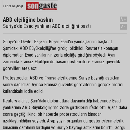
Haber Kaynağı
ABD elçiliğine baskın
A+
Suriye'de Esad yanlıları ABD elçiliğini bastı
A-
Suriye'de Devlet Başkanı Beşar Esad'ın yandaşlarının başkent
Şam'daki ABD Büyükelçiliği'ne girdiği bildirildi. Reuters'a konuşan
diplomatlar, Esad yanlılarının zorla elçiliğe girdiğini söyledi. Aynı
zamanda Fransız Elçiliğini de basan göstericilere Fransız güvenlik
görevlileri ateş açtı..
Protestocular, ABD ve Fransa elçiliklerine Suriye bayrağı astıktan
sonra dağıldılar. Ayrıca Fransız güvenlik görevlilerinin gerçek mermi
kullandıkalrı iddia edildi.
Reuters ajansı, Şam'daki diplomatlara dayandırdığı haberinde Esad
yanlılarının ABD Büyükelçiliği'ne zorla girdiklerini ifade etti. Ajans daha
sonra geçtiği ikinci bir haberde protestocuların binadan
uzaklaştırıldığını söyledi. Arap yayın organları da göstericilerin elçilik
binasının camlarını kırdığını ve Suriye bayrağı astıklarını belirtti. Görgü