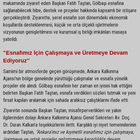
makamında ziyaret eden Başkan Fatih Taştan, Gölbaşı esnafına
sağlanabilecek hibe, destek ve projeler hakkında kapsamlı bir istişare
gerçekleştirdi. Ziyarette, yerel esnafın son dönemdeki ekonomik
koşullarda desteklenmesi, küçük ve orta ölçekli işletmelerin
vizyonunun genişletilmesi ve kurumsal iş birliği imkânları masaya
yatırıldı.
"Esnafımız İçin Çalışmaya ve Üretmeye Devam
Ediyoruz"
Samimi bir atmosferde geçen görüşmede, Ankara Kalkınma
Ajansı'nın bölge genelinde yürüttüğü çalışmalar ve esnafa yönelik
projeler ele alındı. Gölbaşı esnafının her zaman en iyisini hak ettiğini
belirten Başkan Fatih Taştan, esnafa verdikleri sözleri tutmak ve yeni
fırsat kapıları aralamak için sahada aralıksız çalıştıklarını ifade etti.
Ziyaretin sonunda Başkan Taştan, misafirperverlikleri ve yakın
ilgilerinden dolayı Ankara Kalkınma Ajansı Genel Sekreteri Av. Doç.
Dr. Duran Kalkan’a teşekkürlerini iletti. Karşılıklı iyi niyet temennilerinin
ardından Taştan,
"Ankara'mız ve kıymetli esnafımız için çalışmaya,
üretmeye ve ortak projeler geliştirmeye kararlılıkla devam