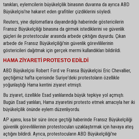
tanıkları, eylemcilerin büyükelçilik binasının duvarına da ayrıca ABD
Büyükelçisi'ne hakaret eden grafitiler çizdiklerini söyledi.
Reuters, yine diplomatlara dayandırdığı haberinde göstericilerin
Fransız Büyükelçiliği binasına da girmek istediklerini ve güvenlik
güçleri ile protestocular arasında arbede çıktığını duyurdu. Çıkan
arbede de Fransız Büyükelçiliği'nin güvenlik görevlililerinin
göstericileri dağıtmak için gerçek mermi kullandıkları bildirildi.
HAMA ZİYARETİ PROTESTO EDİLDİ
ABD Büyükelçisi Robert Ford ve Fransa Büyükelçisi Eric Chevallier,
geçtiğimiz hafta içerisinde Suriye'deki protestoların özellikle
yoğunlaştığı Hama kentini ziyaret etmişti.
Bu ziyaret, özellikle Esad yanlılarında büyük tepkiye yol açmıştı.
Bugün Esad yanlıları, Hama ziyaretini protesto etmek amacıyla her iki
büyükelçilik önünde eylem düzenliyordu.
AP ajansı, kısa bir süre önce geçtiği haberinde Fransız Büyükelçiliği
güvenlik görevlililerinin protestocuları uzaklaştırmak için havaya ateş
açtığını bildirdi. Ayrıca, protestocuların ABD Büyükelçiliği'ne