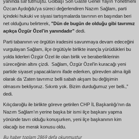
yanında saf tutmuştu. Gölbaşı Son Gaste Genel Yayın Yönetmeni
Özcan Aydoğdu’ya süreci değerlendiren Nazım Sağlam, parti
içindeki hukuki ve siyasi tartışmalarda tavrının en başından beri
net olduğunu belirterek,
"Dün de bugün de olduğu gibi tavrımız
açıkça Özgür Özel’in yanındadır"
dedi.
Parti tabanının ve örgütün iradesini savunmaya devam edeceğini
vurgulayan Sağlam, ilçe örgütüyle birlikte inançla yürüdükleri bu
yolda liderleri Özgür Özel ile olan birlik ve beraberliklerinin
süreceğinin altını çizdi. Sağlam, Özgür Özel’in kuracağı yeni
partide siyaset yapacaklarını ifade ederken, görevden alma ilgili
olarak da ‘Zaten tavrımız belli sabah akşam bu değişimin
olmasını bekliyoruz. Sıkıntı yok. Bizim durduğumuz yer belli.,”
dedi.
Kılıçdaroğlu ile birlikte göreve getirilen CHP İL Başkanlığı’nın da
Nazım Sağlam’ın yerine başka bir ismi ilçe başkanı yapma
yönünde tavrı olduğu konuşurken, yeni ilçe başkanının kim
olacağı ise merak konusu oldu.
Bu haber toplam 2869 defa okunmuştur