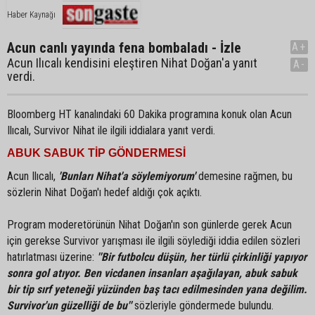
Haber Kaynağı
Acun canlı yayında fena bombaladı - İzle
A+
Acun Ilıcalı kendisini eleştiren Nihat Doğan'a yanıt
A-
verdi.
Bloomberg HT kanalındaki 60 Dakika programına konuk olan Acun
Ilıcalı, Survivor Nihat ile ilgili iddialara yanıt verdi.
ABUK SABUK TİP GÖNDERMESİ
Acun Ilıcalı,
'Bunları Nihat'a söylemiyorum'
demesine rağmen, bu
sözlerin Nihat Doğan'ı hedef aldığı çok açıktı.
Program moderetörünün Nihat Doğan'ın son günlerde gerek Acun
için gerekse Survivor yarışması ile ilgili söylediği iddia edilen sözleri
hatırlatması üzerine:
''Bir futbolcu düşün, her türlü çirkinliği yapıyor
sonra gol atıyor. Ben vicdanen insanları aşağılayan, abuk sabuk
bir tip sırf yeteneği yüzünden baş tacı edilmesinden yana değilim.
Survivor'un güzelliği de bu''
sözleriyle göndermede bulundu.