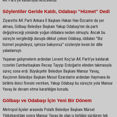
AK Parti’ye katılımıyla neticelendi.
Söylentiler Geride Kaldı, Odabaşı "Hizmet" Dedi
Ziyarette AK Parti Ankara İl Başkanı Hakan Han Özcan’ın da yer
alması, Gölbaşı Belediye Başkanı Yakup Odabaşı’nın da parti
değiştireceği yönünde yoğun iddialara neden olmuştu. Ancak bu
süreçte sergilediği duruşla dikkat çeken Odabaşı, iddiaları "Biz
hizmet peşindeyiz, işimize bakıyoruz" sözleriyle kesin bir dille
yalanlamıştı.
Yaşanan gelişmelerin ardından Levent Koç’un AK Parti’ye katılarak
rozetini Cumhurbaşkanı Recep Tayyip Erdoğan’ın elinden takmasıyla
süreç sona erdi. Büyükşehir Belediye Başkanı Mansur Yavaş,
Keçiören Belediye Başkanı Mesut Özarslan’ın ardından Haymana ile
birlikte ikinci firesini verirken, Yakup Odabaşı bu süreçte yola Mansur
Yavaş ile devam etme kararlılığını korudu.
Gölbaşı ve Odabaşı İçin Yeni Bir Dönem
Metropol ilçeler arasında Polatlı Belediye Başkanı Mürsel
Yıldızkaya’dan sonra Mansur Yavaş ile olan iş birliğini sürdüren tek