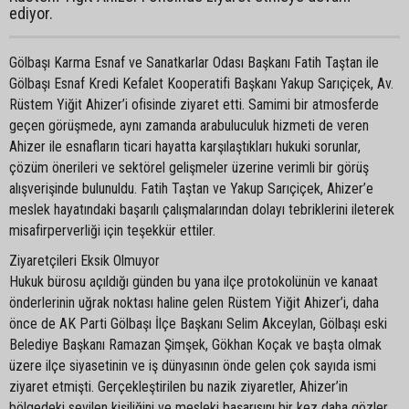
ediyor.
Gölbaşı Karma Esnaf ve Sanatkarlar Odası Başkanı Fatih Taştan ile
Gölbaşı Esnaf Kredi Kefalet Kooperatifi Başkanı Yakup Sarıçiçek, Av.
Rüstem Yiğit Ahizer’i ofisinde ziyaret etti. Samimi bir atmosferde
geçen görüşmede, aynı zamanda arabuluculuk hizmeti de veren
Ahizer ile esnafların ticari hayatta karşılaştıkları hukuki sorunlar,
çözüm önerileri ve sektörel gelişmeler üzerine verimli bir görüş
alışverişinde bulunuldu. Fatih Taştan ve Yakup Sarıçiçek, Ahizer’e
meslek hayatındaki başarılı çalışmalarından dolayı tebriklerini ileterek
misafirperverliği için teşekkür ettiler.
Ziyaretçileri Eksik Olmuyor
Hukuk bürosu açıldığı günden bu yana ilçe protokolünün ve kanaat
önderlerinin uğrak noktası haline gelen Rüstem Yiğit Ahizer’i, daha
önce de AK Parti Gölbaşı İlçe Başkanı Selim Akceylan, Gölbaşı eski
Belediye Başkanı Ramazan Şimşek, Gökhan Koçak ve başta olmak
üzere ilçe siyasetinin ve iş dünyasının önde gelen çok sayıda ismi
ziyaret etmişti. Gerçekleştirilen bu nazik ziyaretler, Ahizer’in
bölgedeki sevilen kişiliğini ve mesleki başarısını bir kez daha gözler