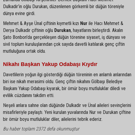
Dulkadir’in oğlu Durukan, düzenlenen görkemli bir düğün töreniyle
dünya evine girdi.
Mehmet & Ayşe Ünal çiftinin kıymetli kızı
Nur
ile Hacı Mehmet &
Derya Dulkadir çiftinin oğlu
Durukan
, hayatlarını birleştirdi. Akalın
Şato Bonbon'da gerçekleşen düğün törenine siyaset, iş dünyası ve
sivil toplum kuruluşlarından çok sayıda davetli katılarak genç çiftin
mutluluğuna ortak oldu.
Nikahı Başkan Yakup Odabaşı Kıydır
Davetlilerin yoğun ilgi gösterdiği düğün töreninin en anlamlı anlarından
biri ise nikah merasimi oldu. Genç çiftin nikahını Gölbaşı Belediye
Başkanı Yakup Odabaşı kıyarak, bir ömür boyu mutluluklar diledi ve
evlilik cüzdanını takdim etti.
Neşeli anlara sahne olan düğünde Dulkadir ve Ünal aileleri sevinçlerini
misafirleriyle paylaştı. Yeni kurulan yuvalarında Nur ve Durukan çiftine
bir ömür boyu mutluluklar diler, ailelerini tebrik ederiz.
Bu haber toplam 2372 defa okunmuştur