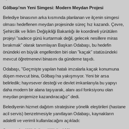
Gölbaşı’nın Yeni Simgesi: Modern Meydan Projesi
Belediye binasının arka kısmında planlanan ve ilçenin simgesi
olması hedeflenen meydan projesinde süreç hız kazandı. Çevre,
Şehircilik ve İklim Değişikliği Bakanlığı ile koordineli yürütülen
projeyi "sadece günü kurtarmak değil, gelecek nesillere miras
bırakmak" olarak tanımlayan Başkan Odabaşı, bu hedefin
önündeki en büyük engellerden biri olan "kaçak" statüsündeki
mevcut öğretmenevi binasını da gündeme taşıdı.
Odabaşı, "Geçmişte yapılan hatalı imzalarla kaçak konumuna
düşen mevcut bina, Gölbaşı’na yakışmıyor. Yeni bir arsa
belirledik; hayırsever desteği ve devlet imkanlarıyla bu yapıyı
daha modern bir alana taşıyarak, alanı asıl fonksiyonu olan
meydan projemize kazandıracağız" dedi.
Belediyenin hizmet dağıtım stratejisine yönelik eleştirileri (hastane
acil servis) benzetmesiyle yanıtlayan Odabaşı, kaynakların
adaletli ve verimli kullanılacağını açıkladı: