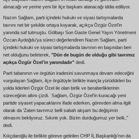
alınacağı ve yerine yeni bir ilçe başkanı atanacağı iddia ediliyor.
Nazım Sağlam, parti içindeki hukuki ve siyasi tartışmalarda
tavrını net bir şekilde ortaya koyarak, açıkça Özgür Özel’in
yanında saf tutmuştu. Gölbaşı Son Gaste Genel Yayın Yönetmeni
Özcan Aydoğdu’ya süreci değerlendiren Nazım Sağlam, parti
içindeki hukuki ve siyasi tartışmalarda tavrının en başından beri
net olduğunu belirterek,
"Dün de bugün de olduğu gibi tavrımız
açıkça Özgür Özel’in yanındadır"
dedi.
Parti tabanının ve örgütün iradesini savunmaya devam edeceğini
vurgulayan Sağlam, ilçe örgütüyle birlikte inançla yürüdükleri bu
yolda liderleri Özgür Özel ile olan birlik ve beraberliklerinin
süreceğinin altını çizdi. Sağlam, Özgür Özel’in kuracağı yeni
partide siyaset yapacaklarını ifade ederken, görevden alma ilgili
olarak da ‘Zaten tavrımız belli sabah akşam bu değişimin
olmasını bekliyoruz. Sıkıntı yok. Bizim durduğumuz yer belli.,”
dedi.
Kılıçdaroğlu ile birlikte göreve getirilen CHP İL Başkanlığı’nın da