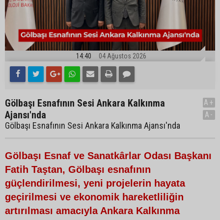
14:40
04 Ağustos 2026
Gölbaşı Esnafının Sesi Ankara Kalkınma
A+
Ajansı'nda
A-
Gölbaşı Esnafının Sesi Ankara Kalkınma Ajansı'nda
Gölbaşı Esnaf ve Sanatkârlar Odası Başkanı
Fatih Taştan, Gölbaşı esnafının
güçlendirilmesi, yeni projelerin hayata
geçirilmesi ve ekonomik hareketliliğin
artırılması amacıyla Ankara Kalkınma