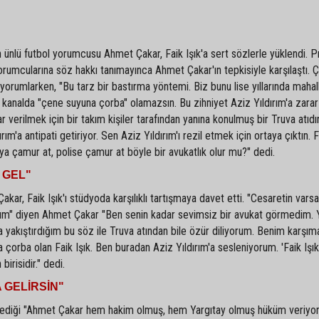
 ünlü futbol yorumcusu Ahmet Çakar, Faik Işık'a sert sözlerle yüklendi. 
yorumcularına söz hakkı tanımayınca Ahmet Çakar'ın tepkisiyle karşılaştı. Ç
ak yorumlarken, "Bu tarz bir bastırma yöntemi. Biz bunu lise yıllarında mahal
kanalda "çene suyuna çorba" olamazsın. Bu zihniyet Aziz Yıldırım'a zara
rar verilmek için bir takım kişiler tarafından yanına konulmuş bir Truva atıdır
rım'a antipati getiriyor. Sen Aziz Yıldırım'ı rezil etmek için ortaya çıktın. F
ya çamur at, polise çamur at böyle bir avukatlık olur mu?" dedi.
 GEL"
ar, Faik Işık'ı stüdyoda karşılıklı tartışmaya davet etti. "Cesaretin varsa
alım" diyen Ahmet Çakar "Ben senin kadar sevimsiz bir avukat görmedim. 
na yakıştırdığım bu söz ile Truva atından bile özür diliyorum. Benim karşım
orba olan Faik Işık. Ben buradan Aziz Yıldırım'a sesleniyorum. 'Faik Işık
irisidir." dedi.
GELİRSİN"
öylediği "Ahmet Çakar hem hakim olmuş, hem Yargıtay olmuş hüküm veriyor