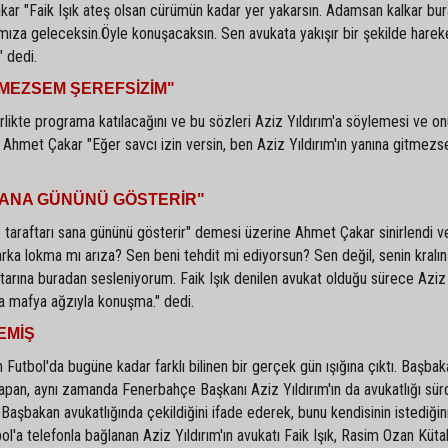
kar "Faik Işık ateş olsan cürümün kadar yer yakarsın. Adamsan kalkar bu
ımıza geleceksin.Öyle konuşacaksın. Sen avukata yakışır bir şekilde harek
 dedi.
İTMEZSEM ŞEREFSİZİM"
birlikte programa katılacağını ve bu sözleri Aziz Yıldırım'a söylemesi ve o
 Ahmet Çakar "Eğer savcı izin versin, ben Aziz Yıldırım'ın yanına gitmez
ANA GÜNÜNÜ GÖSTERİR"
 taraftarı sana gününü gösterir" demesi üzerine Ahmet Çakar sinirlendi v
 arka lokma mı arıza? Sen beni tehdit mi ediyorsun? Sen değil, senin kralı
arına buradan sesleniyorum. Faik Işık denilen avukat olduğu sürece Aziz
na mafya ağzıyla konuşma." dedi.
EMİŞ
 Futbol'da bugüne kadar farklı bilinen bir gerçek gün ışığına çıktı. Başbak
yapan, aynı zamanda Fenerbahçe Başkanı Aziz Yıldırım'ın da avukatlığı sür
Başbakan avukatlığında çekildiğini ifade ederek, bunu kendisinin istediğin
'a telefonla bağlanan Aziz Yıldırım'ın avukatı Faik Işık, Rasim Ozan Kütah