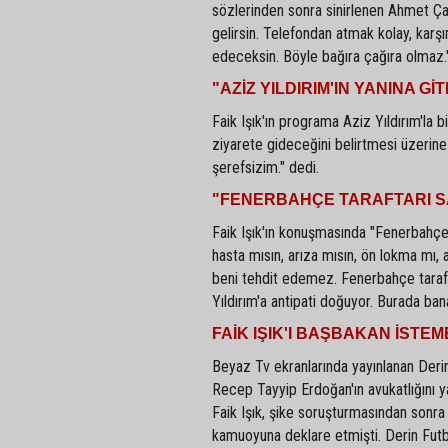
sözlerinden sonra sinirlenen Ahmet Ça
gelirsin. Telefondan atmak kolay, karş
edeceksin. Böyle bağıra çağıra olmaz."
"AZİZ YILDIRIM'IN YANINA G
Faik Işık'ın programa Aziz Yıldırım'la 
ziyarete gideceğini belirtmesi üzerine
şerefsizim." dedi.
"FENERBAHÇE TARAFTARI S
Faik Işık'ın konuşmasında "Fenerbahçe
hasta mısın, arıza mısın, ön lokma mı,
beni tehdit edemez. Fenerbahçe taraft
Yıldırım'a antipati doğuyor. Burada ba
FAİK IŞIK'I BAŞBAKAN İSTEM
Beyaz Tv ekranlarında yayınlanan Derin
Recep Tayyip Erdoğan'ın avukatlığını 
Faik Işık, şike soruşturmasından sonra 
kamuoyuna deklare etmişti. Derin Futbol