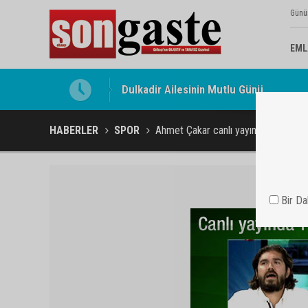
Günü
EML
Gölbaşı Esnafının Sesi Ankara Kalkınma
HABERLER
SPOR
Ahmet Çakar canlı yayında çıldırdı
Bir D