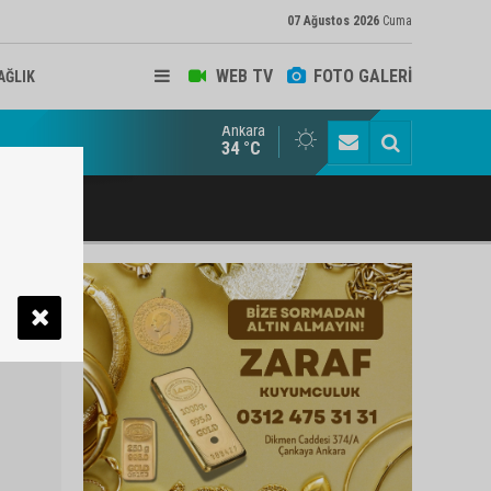
07 Ağustos 2026
Cuma
WEB TV
FOTO GALERİ
AĞLIK
Ankara
ukat ve Arabulucu Rüstem Yiğit Ahizer'e ziyaretçi akını
34 °C