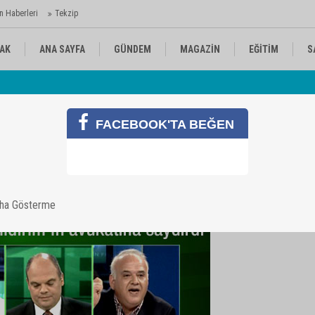
n Haberleri
Tekzip
AK
ANA SAYFA
GÜNDEM
MAGAZİN
EĞİTİM
S
 Ajansı'nda
Av
KÜLTÜR-SANAT
SPOR
RÖPORTAJ
FACEBOOK'TA BEĞEN
aha Gösterme