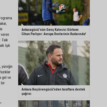
Programa
akar,
le
Ankaragücü’nün Genç Kalecisi Görkem
Cihan Parlıyor: Avrupa Devlerinin Radarında!
r veren
. Faik
aik Işık
, yüreğin
Yazıklar
a gel ve
 bir
Ankara Keçiörengücü'nden taraftara destek
çağrısı
"