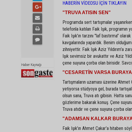
HABERİN VİDEOSU İÇİN TIKLAYIN
"TRUVA ATISIN SEN"
Programda sert tartışmalar yaşanırken
telefonla katılan Faik Işık, programın 
Faik Işık'ın tarzını "laf bastırma" olar
kavgalarında yapardık. Benim olduğum 
zihniyettir. Faik Işık Aziz Yıldırım'a za
Işık sevimsiz bir avukattır ve Aziz Yıldı
çene suyuna çorba olan birisidir. Savcı
Haber Kaynağı
"CESARETİN VARSA BURAYA
Tartışmaların uzaması üzerine Ahmet Çak
yetiyorsa stüdyoya gel, burada tartış
olsun sana, Truva atı gibisin. Hatta sa
gözlerime bakarak konuş. Çene suyuna ç
Truva atıdır ve çene suyuna çorba olan b
"ADAMSAN KALKAR BURAYA 
Faik Işık'ın Ahmet Çakar'a hitaben s