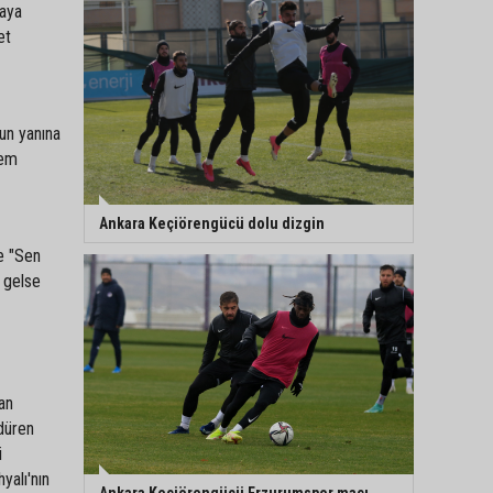
raya
et
nun yanına
sem
Ankara Keçiörengücü dolu dizgin
e "Sen
n gelse
an
düren
i
yalı'nın
Ankara Keçiörengücü Erzurumspor maçı