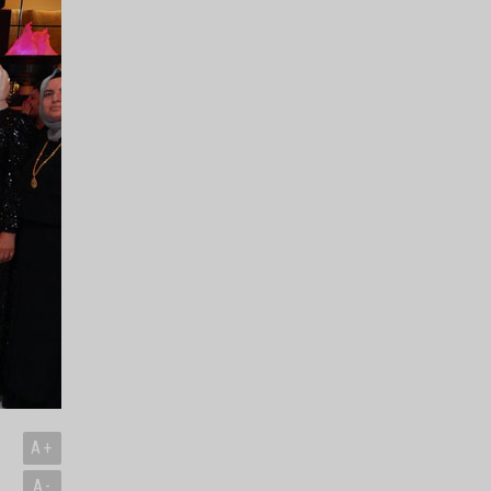
A+
A-