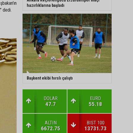
aşbakan'ın
hazırlıklarına başladı
" dedi.
Başkent ekibi hırslı çalıştı
DOLAR
EURO
47.7
55.18
ALTIN
BIST 100
6672.75
13731.73