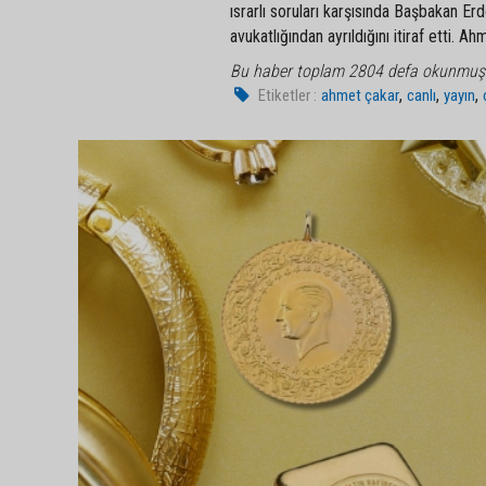
ısrarlı soruları karşısında Başbakan Erd
avukatlığından ayrıldığını itiraf etti. A
Bu haber toplam 2804 defa okunmuş
,
,
,
Etiketler :
ahmet çakar
canlı
yayın