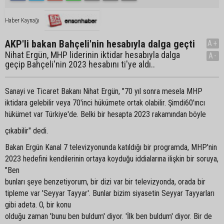
Haber Kaynağı
AKP'li bakan Bahçeli'nin hesabıyla dalga geçti
A+
Nihat Ergün, MHP liderinin iktidar hesabıyla dalga
A-
geçip Bahçeli'nin 2023 hesabını ti'ye aldı..
Sanayi ve Ticaret Bakanı Nihat Ergün, "70 yıl sonra mesela MHP
iktidara gelebilir veya 70'inci hükümete ortak olabilir. Şimdi60'ıncı
hükümet var Türkiye'de. Belki bir hesapta 2023 rakamından böyle
çıkabilir" dedi.
Bakan Ergün Kanal 7 televizyonunda katıldığı bir programda, MHP'nin
2023 hedefini kendilerinin ortaya koyduğu iddialarına ilişkin bir soruya,
"Ben
bunları şeye benzetiyorum, bir dizi var bir televizyonda, orada bir
tipleme var 'Seyyar Tayyar'. Bunlar bizim siyasetin Seyyar Tayyarları
gibi adeta. O, bir konu
olduğu zaman 'bunu ben buldum' diyor. 'İlk ben buldum' diyor. Bir de