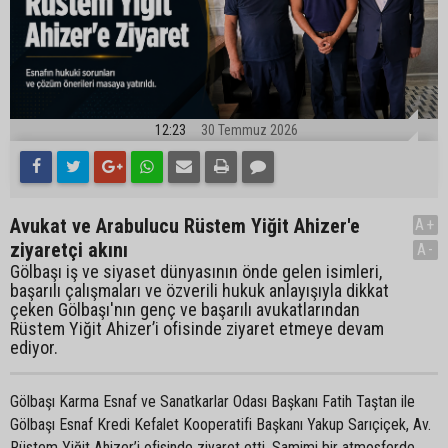
12:23
30 Temmuz 2026
Avukat ve Arabulucu Rüstem Yiğit Ahizer'e
A+
ziyaretçi akını
A-
Gölbaşı iş ve siyaset dünyasının önde gelen isimleri,
başarılı çalışmaları ve özverili hukuk anlayışıyla dikkat
çeken Gölbaşı'nın genç ve başarılı avukatlarından
Rüstem Yiğit Ahizer’i ofisinde ziyaret etmeye devam
ediyor.
Gölbaşı Karma Esnaf ve Sanatkarlar Odası Başkanı Fatih Taştan ile
Gölbaşı Esnaf Kredi Kefalet Kooperatifi Başkanı Yakup Sarıçiçek, Av.
Rüstem Yiğit Ahizer’i ofisinde ziyaret etti. Samimi bir atmosferde