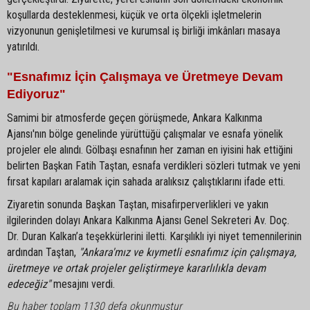
koşullarda desteklenmesi, küçük ve orta ölçekli işletmelerin
vizyonunun genişletilmesi ve kurumsal iş birliği imkânları masaya
yatırıldı.
"Esnafımız İçin Çalışmaya ve Üretmeye Devam
Ediyoruz"
Samimi bir atmosferde geçen görüşmede, Ankara Kalkınma
Ajansı'nın bölge genelinde yürüttüğü çalışmalar ve esnafa yönelik
projeler ele alındı. Gölbaşı esnafının her zaman en iyisini hak ettiğini
belirten Başkan Fatih Taştan, esnafa verdikleri sözleri tutmak ve yeni
fırsat kapıları aralamak için sahada aralıksız çalıştıklarını ifade etti.
Ziyaretin sonunda Başkan Taştan, misafirperverlikleri ve yakın
ilgilerinden dolayı Ankara Kalkınma Ajansı Genel Sekreteri Av. Doç.
Dr. Duran Kalkan’a teşekkürlerini iletti. Karşılıklı iyi niyet temennilerinin
ardından Taştan,
"Ankara'mız ve kıymetli esnafımız için çalışmaya,
üretmeye ve ortak projeler geliştirmeye kararlılıkla devam
edeceğiz"
mesajını verdi.
Bu haber toplam 1130 defa okunmuştur