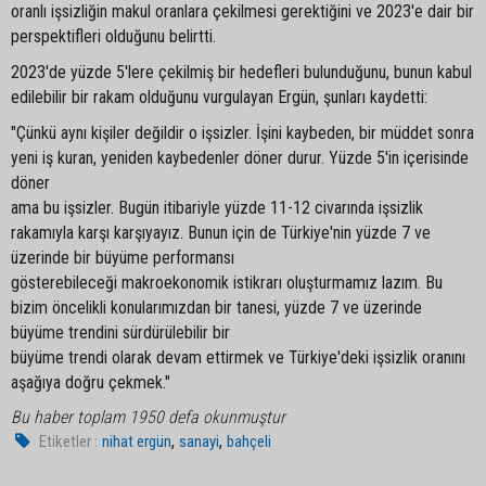
oranlı işsizliğin makul oranlara çekilmesi gerektiğini ve 2023'e dair bir
perspektifleri olduğunu belirtti.
2023'de yüzde 5'lere çekilmiş bir hedefleri bulunduğunu, bunun kabul
edilebilir bir rakam olduğunu vurgulayan Ergün, şunları kaydetti:
"Çünkü aynı kişiler değildir o işsizler. İşini kaybeden, bir müddet sonra
yeni iş kuran, yeniden kaybedenler döner durur. Yüzde 5'in içerisinde
döner
ama bu işsizler. Bugün itibariyle yüzde 11-12 civarında işsizlik
rakamıyla karşı karşıyayız. Bunun için de Türkiye'nin yüzde 7 ve
üzerinde bir büyüme performansı
gösterebileceği makroekonomik istikrarı oluşturmamız lazım. Bu
bizim öncelikli konularımızdan bir tanesi, yüzde 7 ve üzerinde
büyüme trendini sürdürülebilir bir
büyüme trendi olarak devam ettirmek ve Türkiye'deki işsizlik oranını
aşağıya doğru çekmek."
Bu haber toplam 1950 defa okunmuştur
,
,
Etiketler :
nihat ergün
sanayi
bahçeli