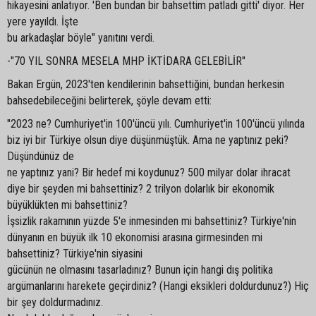
hikayesini anlatıyor. 'Ben bundan bir bahsettim patladı gitti' diyor. Her
yere yayıldı. İşte
bu arkadaşlar böyle" yanıtını verdi.
-"70 YIL SONRA MESELA MHP İKTİDARA GELEBİLİR"
Bakan Ergün, 2023'ten kendilerinin bahsettiğini, bundan herkesin
bahsedebileceğini belirterek, şöyle devam etti:
"2023 ne? Cumhuriyet'in 100'üncü yılı. Cumhuriyet'in 100'üncü yılında
biz iyi bir Türkiye olsun diye düşünmüştük. Ama ne yaptınız peki?
Düşündünüz de
ne yaptınız yani? Bir hedef mi koydunuz? 500 milyar dolar ihracat
diye bir şeyden mi bahsettiniz? 2 trilyon dolarlık bir ekonomik
büyüklükten mi bahsettiniz?
İşsizlik rakamının yüzde 5'e inmesinden mi bahsettiniz? Türkiye'nin
dünyanın en büyük ilk 10 ekonomisi arasına girmesinden mi
bahsettiniz? Türkiye'nin siyasini
gücünün ne olmasını tasarladınız? Bunun için hangi dış politika
argümanlarını harekete geçirdiniz? (Hangi eksikleri doldurdunuz?) Hiç
bir şey doldurmadınız.