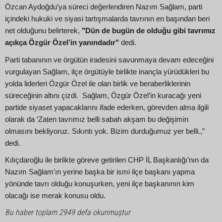
Özcan Aydoğdu’ya süreci değerlendiren Nazım Sağlam, parti
içindeki hukuki ve siyasi tartışmalarda tavrının en başından beri
net olduğunu belirterek,
"Dün de bugün de olduğu gibi tavrımız
açıkça Özgür Özel’in yanındadır"
dedi.
Parti tabanının ve örgütün iradesini savunmaya devam edeceğini
vurgulayan Sağlam, ilçe örgütüyle birlikte inançla yürüdükleri bu
yolda liderleri Özgür Özel ile olan birlik ve beraberliklerinin
süreceğinin altını çizdi. Sağlam, Özgür Özel’in kuracağı yeni
partide siyaset yapacaklarını ifade ederken, görevden alma ilgili
olarak da ‘Zaten tavrımız belli sabah akşam bu değişimin
olmasını bekliyoruz. Sıkıntı yok. Bizim durduğumuz yer belli.,”
dedi.
Kılıçdaroğlu ile birlikte göreve getirilen CHP İL Başkanlığı’nın da
Nazım Sağlam’ın yerine başka bir ismi ilçe başkanı yapma
yönünde tavrı olduğu konuşurken, yeni ilçe başkanının kim
olacağı ise merak konusu oldu.
Bu haber toplam 2949 defa okunmuştur