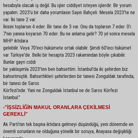
hesabıyla olacak iş değil. Bu işler ciddiyet isteyen işlerdir. Bir yorum
yapalım. 2023'ü bir daha yorumlasın Sayın Bahçeli. Mesela 2023'te ne
var. İki tane 2 var.
İkisini toplarsın 4 eder. Bir tane de 3 var. Onu da toplarsın 7 eder. 0'ı
7'nin yanına koyarsın 70 eder. Bu ne anlama gelir? 70 yıl sonra mesela
MHP iktidara
gelebilir. Veya 70'inci hükümete ortak olabilir. Şimdi 60'ıncı hükümet
var Türkiye'de. Belki bir hesapta 2023 rakamından böyle çıkabilir.
Bunlar gayri ciddi
bir yaklaşımla 2023'ten ben bahsettim. İstanbul'da iki şehirden biz
bahsetmiştik. Bahsettikleri şehirlerden bir tanesi Zonguldak tarafında,
bir tanesi de Saros
Körfezi'nde. Yani ne Zonguldak İstanbul ne de Saros Körfezi
İstanbul."
-"İŞSİZLİĞİN MAKUL ORANLARA ÇEKİLMESİ
GEREKLİ"
Ak Parti'nin tek başına iktidara gelmeyi düşündüğü, yeni dönemde en
önemli sorunların ne olduğuna yönelik bir soruya, Anayasa değişikliği