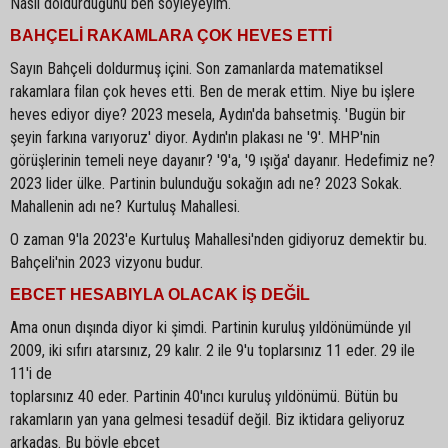
Nasıl doldurduğunu ben söyleyeyim.
BAHÇELİ RAKAMLARA ÇOK HEVES ETTİ
Sayın Bahçeli doldurmuş içini. Son zamanlarda matematiksel
rakamlara filan çok heves etti. Ben de merak ettim. Niye bu işlere
heves ediyor diye? 2023 mesela, Aydın'da bahsetmiş. 'Bugün bir
şeyin farkına varıyoruz' diyor. Aydın'ın plakası ne '9'. MHP'nin
görüşlerinin temeli neye dayanır? '9'a, '9 ışığa' dayanır. Hedefimiz ne?
2023 lider ülke. Partinin bulunduğu sokağın adı ne? 2023 Sokak.
Mahallenin adı ne? Kurtuluş Mahallesi.
O zaman 9'la 2023'e Kurtuluş Mahallesi'nden gidiyoruz demektir bu.
Bahçeli'nin 2023 vizyonu budur.
EBCET HESABIYLA OLACAK İŞ DEĞİL
Ama onun dışında diyor ki şimdi. Partinin kuruluş yıldönümünde yıl
2009, iki sıfırı atarsınız, 29 kalır. 2 ile 9'u toplarsınız 11 eder. 29 ile
11'i de
toplarsınız 40 eder. Partinin 40'ıncı kuruluş yıldönümü. Bütün bu
rakamların yan yana gelmesi tesadüf değil. Biz iktidara geliyoruz
arkadaş. Bu böyle ebcet