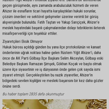
geçen görüşmede, aynı zamanda arabuluculuk hizmeti de veren
Ahizer ile esnafların ticari hayatta karşılaştıkları hukuki sorunlar,
çözüm önerileri ve sektörel gelişmeler üzerine verimli bir görüş
alışverişinde bulunuldu. Fatih Taştan ve Yakup Sarıçiçek, Ahizer’e
meslek hayatındaki başarılı çalışmalarından dolayı tebriklerini ileterek
misafirperverliği için teşekkür ettiler.
Ziyaretçileri Eksik Olmuyor
Hukuk bürosu açıldığı günden bu yana ilçe protokolünün ve kanaat
önderlerinin uğrak noktası haline gelen Rüstem Yiğit Ahizer’i, daha
önce de AK Parti Gölbaşı İlçe Başkanı Selim Akceylan, Gölbaşı eski
Belediye Başkanı Ramazan Şimşek, Gökhan Koçak ve başta olmak
üzere ilçe siyasetinin ve iş dünyasının önde gelen çok sayıda ismi
ziyaret etmişti. Gerçekleştirilen bu nazik ziyaretler, Ahizer’in
bölgedeki sevilen kişiliğini ve mesleki başarısını bir kez daha gözler
önüne serdi.
Bu haber toplam 2835 defa okunmuştur