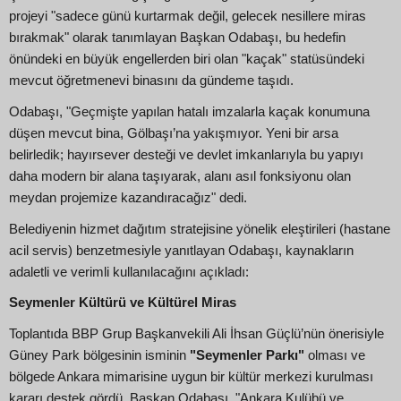
projeyi "sadece günü kurtarmak değil, gelecek nesillere miras
bırakmak" olarak tanımlayan Başkan Odabaşı, bu hedefin
önündeki en büyük engellerden biri olan "kaçak" statüsündeki
mevcut öğretmenevi binasını da gündeme taşıdı.
Odabaşı, "Geçmişte yapılan hatalı imzalarla kaçak konumuna
düşen mevcut bina, Gölbaşı’na yakışmıyor. Yeni bir arsa
belirledik; hayırsever desteği ve devlet imkanlarıyla bu yapıyı
daha modern bir alana taşıyarak, alanı asıl fonksiyonu olan
meydan projemize kazandıracağız" dedi.
Belediyenin hizmet dağıtım stratejisine yönelik eleştirileri (hastane
acil servis) benzetmesiyle yanıtlayan Odabaşı, kaynakların
adaletli ve verimli kullanılacağını açıkladı:
Seymenler Kültürü ve Kültürel Miras
Toplantıda BBP Grup Başkanvekili Ali İhsan Güçlü’nün önerisiyle
Güney Park bölgesinin isminin
"Seymenler Parkı"
olması ve
bölgede Ankara mimarisine uygun bir kültür merkezi kurulması
kararı destek gördü. Başkan Odabaşı, "Ankara Kulübü ve