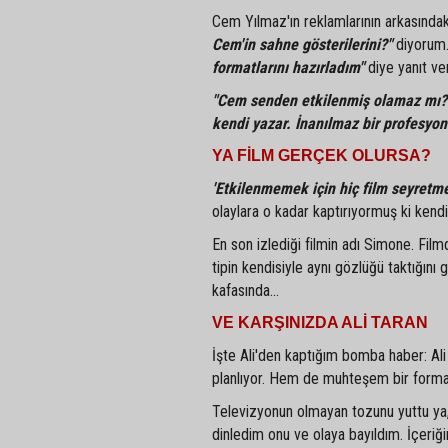
Cem Yılmaz'ın reklamlarının arkasındaki
Cem'in sahne gösterilerini?"
diyorum. 
formatlarını hazırladım"
diye yanıt ver
"Cem senden etkilenmiş olamaz mı?
kendi yazar. İnanılmaz bir profesyon
YA FİLM GERÇEK OLURSA?
'Etkilenmemek için hiç film seyretm
olaylara o kadar kaptırıyormuş ki kendi
En son izlediği filmin adı Simone. Film
tipin kendisiyle aynı gözlüğü taktığın
kafasında...
VE KARŞINIZDA ALİ TARAN
İşte Ali'den kaptığım bomba haber: Ali 
planlıyor. Hem de muhteşem bir format
Televizyonun olmayan tozunu yuttu ya, 
dinledim onu ve olaya bayıldım. İçeri