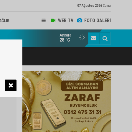
07 Ağustos 2026
Cuma
WEB TV
FOTO GALERİ
AĞLIK
Ankara
ukat ve Arabulucu Rüstem Yiğit Ahizer'e ziyaretçi akını
28 °C