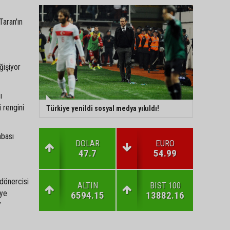
Taran'ın
ğişiyor
ı
 rengini
Türkiye yenildi sosyal medya yıkıldı!
abası
DOLAR
EURO
47.7
54.99
 dönercisi
ALTIN
BIST 100
iye
6594.15
13882.16