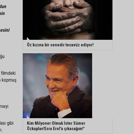
dun
nin
esini
Öz kızına bir senedir tecavüz ediyor!
uğu
 filmdeki
ilm kopmuş
nmeyi
ası gibi
Kim Milyoner Olmak İster Sümer
Özkaplan'Esra Erol'a çıkacağım!'
m.