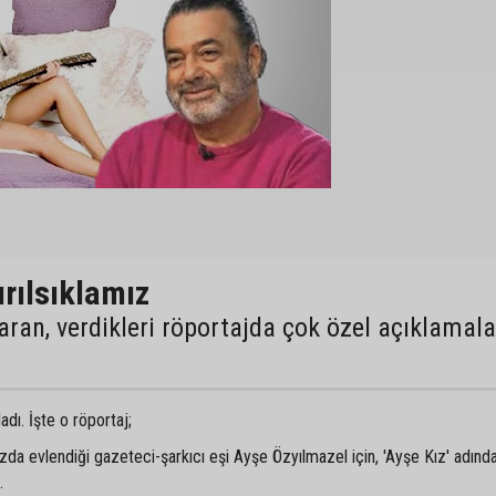
ırılsıklamız
aran, verdikleri röportajda çok özel açıklamala
ladı. İşte o röportaj;
a evlendiği gazeteci-şarkıcı eşi Ayşe Özyılmazel için, 'Ayşe Kız' adında
.