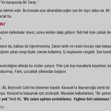
e karşınızda Ali Taran...'
nu tahmin edin. Bu konuda size aktarabileceğim son bir tüyo daha var. Ali 
acak bu...
N!'
azen kahkahalar atıyor, sonra aniden dalıp gidiyor. Ruh hali öyle çabuk de
i.
 Annesi de, babası da öğretmenmiş. Sanat tarihi ve resim hocası olan babas
 tüpten çıkan rengi hiçbir zaman kullanma. O, başkasının rengidir. Sen kendi
ratıcılığının altında bu sözler yatıyor. Pek çok kişi masallarla büyürken, b
urmuş. Farkı, çocukluk yıllarından başlıyor.
. Ali, Beyrouth Cafe'nin dönerine bayıldı. Kavacık'ta Bayramoğlu isimli bir
ışız. Kavacık'ta buluşmak için sözleştik. Masadan kalkarlarken, "Bir şems
 yok"
dedi Ali,
"Biz zaten aşktan sırılsıklamız. Yağmur bizi ıslatamaz."
tur