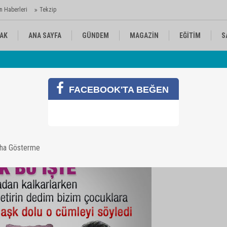
n Haberleri
Tekzip
AK
ANA SAYFA
GÜNDEM
MAGAZİN
EĞİTİM
S
 Ajansı'nda
Av
KÜLTÜR-SANAT
SPOR
RÖPORTAJ
FACEBOOK'TA BEĞEN
aha Gösterme