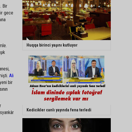
. Bir
bir gece
ına
mle.
Huqqa birinci yaşını kutluyor
şık
anesi,
mişti.
Ali
yeni bir
sının
r
Kedicikler canlı yayında fena terledi
isyankâr