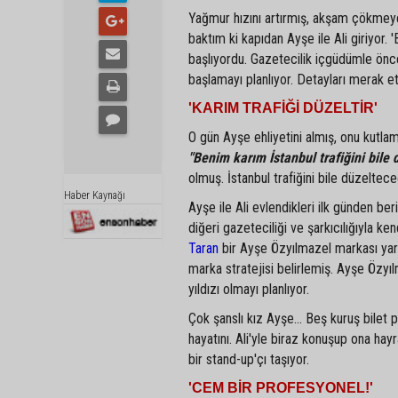
Yağmur hızını artırmış, akşam çökmeye 
baktım ki kapıdan Ayşe ile Ali giriyor. '
başlıyordu. Gazetecilik içgüdümle önce
başlamayı planlıyor. Detayları merak 
'KARIM TRAFİĞİ DÜZELTİR'
O gün Ayşe ehliyetini almış, onu kutlam
"Benim karım İstanbul trafiğini bile d
olmuş. İstanbul trafiğini bile düzeltece
Haber Kaynağı
Ayşe ile Ali evlendikleri ilk günden b
diğeri gazeteciliği ve şarkıcılığıyla ke
Taran
bir Ayşe Özyılmazel markası yarat
marka stratejisi belirlemiş. Ayşe Özyıl
yıldızı olmayı planlıyor.
Çok şanslı kız Ayşe... Beş kuruş bilet 
hayatını. Ali'yle biraz konuşup ona ha
bir stand-up'çı taşıyor.
'CEM BİR PROFESYONEL!'