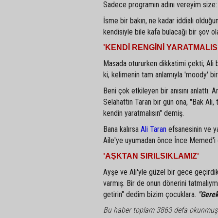
Sadece programın adını vereyim size: 'V
İsme bir bakın, ne kadar iddialı olduğu
kendisiyle bile kafa bulacağı bir şov ol
'KENDİ RENGİNİ YARATMALISI
Masada otururken dikkatimi çekti; Ali b
ki, kelimenin tam anlamıyla 'moody' bir
Beni çok etkileyen bir anısını anlattı.
Selahattin Taran bir gün ona, "Bak Ali,
kendin yaratmalısın" demiş.
Bana kalırsa
Ali Taran
efsanesinin ve ya
Aile'ye uyumadan önce İnce Memed'i ok
'AŞKTAN SIRILSIKLAMIZ'
Ayşe ve Ali'yle güzel bir gece geçirdik
varmış. Bir de onun dönerini tatmalıym
getirin" dedim bizim çocuklara.
"Gerek
Bu haber toplam 3863 defa okunmuş