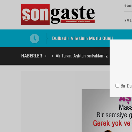
Günü
EML
Gölbaşı Esnafının Sesi Ankara Kalkınma
HABERLER
Ali Taran: Aşktan sırılsıklamız
Bir D