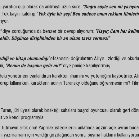
 yaratıcı güç olarak da anılmıştı uzun süre.
"Doğru söyle sen mi yazıyor
Tek kaşını kaldırıp "
Yok öyle bir şey! Ben sadece onun reklam filmleri
iyor.
"
diye sorduğumda da benzer bir cevap alıyorum:
"Hayır; Cem her kelim
eldir. Düşünce disiplininden bir an olsun taviz vermez!"
ediği ve kitap okumadığı'
efsanesini doğrulattım Ali'ye. İzlediği ve okud
ni,
"Benim de başıma gelir mi?"
diye paniğe kapılıyormuş.
deki yönetmeni canlandıran karakter, ilhamını ve yeteneğini kaybetmiş. Ali
ı görüp kıllanırken, karakterin adının Taransky olduğunu öğrenmesin mi? F
Taran, jüri üyesi olarak bıraktığı sahalara başrol oyuncusu olarak geri dö
 ve kendi programıyla...
tutmayın artık onu! Yapmak istediklerini anlatınca ağzım açık ayran budal
ğini yazmamam için verdiği gözdağından sonra, susma hakkımı kullanıyoru