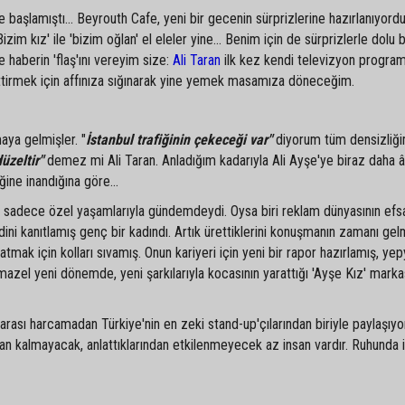
başlamıştı... Beyrouth Cafe, yeni bir gecenin sürprizlerine hazırlanıyordu
Bizim kız' ile 'bizim oğlan' el eleler yine... Benim için de sürprizlerle dolu 
 haberin 'flaş'ını vereyim size:
Ali Taran
ilk kez kendi televizyon program
ettirmek için affınıza sığınarak yine yemek masamıza döneceğim.
aya gelmişler. "
İstanbul trafiğinin çekeceği var"
diyorum tüm densizliği
üzeltir"
demez mi Ali Taran. Anladığım kadarıyla Ali Ayşe'ye biraz daha â
ğine inandığına göre...
eri sadece özel yaşamlarıyla gündemdeydi. Oysa biri reklam dünyasının efs
ndini kanıtlamış genç bir kadındı. Artık ürettiklerini konuşmanın zamanı gel
mak için kolları sıvamış. Onun kariyeri için yeni bir rapor hazırlamış, yep
mazel yeni dönemde, yeni şarkılarıyla kocasının yarattığı 'Ayşe Kız' marka
parası harcamadan Türkiye'nin en zeki stand-up'çılarından biriyle paylaşıyo
yran kalmayacak, anlattıklarından etkilenmeyecek az insan vardır. Ruhunda 