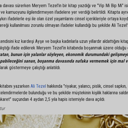
 davası sürerken Meryem Tezel'in bir kitap yazdığı ve "Vip Mi Bip Mi" is
ığı ve kamuoyunu ilgilendirmeyen ifadelere yer verdiği belirtildi. Kitapta ayr
 ifadelerle eşi ile olan özel yaşamlarını cinsel içerikleriyle ortaya koy
eği kullanılması zorunlu olmayan ifadeler kullandığı bu şekilde Ali Tezel'in
isini kız kardeşi Ayşe ve başka kadınlarla uzun yıllardır aldattığını kita
lıştığı ifade edilerek Meryem Tezel'in kitabında boşanmak üzere olduğu e
 yatan, bunun için yalanlar söyleyen, ekonomik durumundaki gelişmey
i yapabileceğini sanan, boşanma davasında nafaka vermemek için mal va
larak göstermeye çalıştığı anlatıldı.
kitabını yazarken
Ali Tezel
hakkında "riyakar, yalancı, pislik, cinsel sapkın
nitelendirmelerde bulunduğu ve bu şekilde müştekinin kişilik haklarına saldı
akaret" suçundan 4 aydan 2,5 yıla hapis istemiyle dava açıldı.
tur