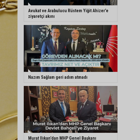
Avukat ve Arabulucu Rüstem Yiğit Ahizer'e
ziyaretçi akını
Nazım Sağlam geri adım atmadı
Murat Ilıkan’dan MHP Genel Başkanı