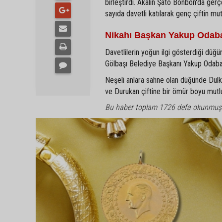
birleştirdi. Akalın Şato Bonbon'da gerç
sayıda davetli katılarak genç çiftin mu
Nikahı Başkan Yakup Odaba
Davetlilerin yoğun ilgi gösterdiği düğün
Gölbaşı Belediye Başkanı Yakup Odabaşı 
Neşeli anlara sahne olan düğünde Dulkadi
ve Durukan çiftine bir ömür boyu mutlulu
Bu haber toplam 1726 defa okunmuş