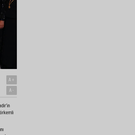
A+
A-
dir’in
görkemli
ını