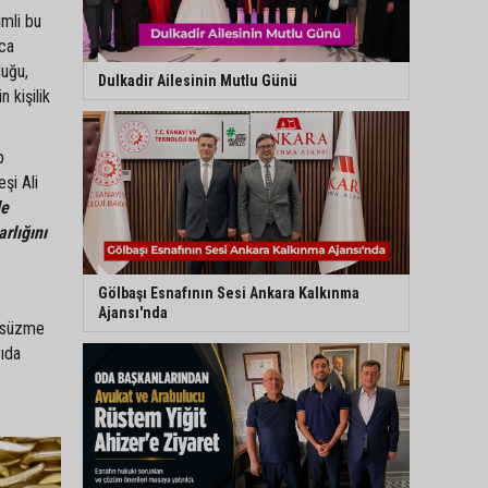
imli bu
ıca
duğu,
Dulkadir Ailesinin Mutlu Günü
 kişilik
p
şi Ali
le
rlığını
Gölbaşı Esnafının Sesi Ankara Kalkınma
Ajansı'nda
, süzme
rıda