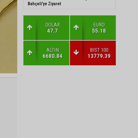
Bahçeli'ye Ziyaret
DOLAR
EURO
47.7
55.18
ALTIN
BIST 100
6680.84
13779.39