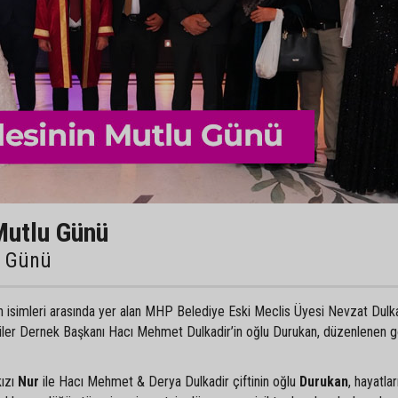
Mutlu Günü
u Günü
an isimleri arasında yer alan MHP Belediye Eski Meclis Üyesi Nevzat Dulka
liler Dernek Başkanı Hacı Mehmet Dulkadir’in oğlu Durukan, düzenlenen 
kızı
Nur
ile Hacı Mehmet & Derya Dulkadir çiftinin oğlu
Durukan
, hayatlar