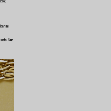
 çok
kahını
.
rında Nur