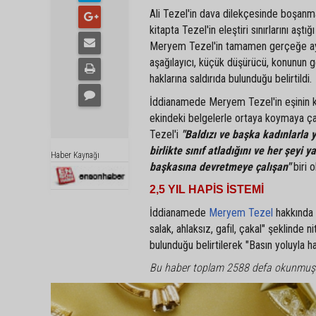
Ali Tezel'in dava dilekçesinde boşanma
kitapta Tezel'in eleştiri sınırlarını aşt
Meryem Tezel'in tamamen gerçeğe aykırı
aşağılayıcı, küçük düşürücü, konunun ger
haklarına saldırıda bulunduğu belirtildi.
İddianamede Meryem Tezel'in eşinin kend
ekindeki belgelerle ortaya koymaya ça
Tezel'i
"Baldızı ve başka kadınlarla
birlikte sınıf atladığını ve her şey
Haber Kaynağı
başkasına devretmeye çalışan"
biri o
2,5 YIL HAPİS İSTEMİ
İddianamede
Meryem Tezel
hakkında 
salak, ahlaksız, gafil, çakal" şeklinde 
bulunduğu belirtilerek "Basın yoluyla h
Bu haber toplam 2588 defa okunmuş