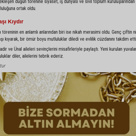
ekleşen düğün törenine siyaset, iş dünyası ve sivil toplum kuruluşlarından
tluluğuna ortak oldu.
şı Kıydır
 töreninin en anlamlı anlarından biri ise nikah merasimi oldu. Genç çiftin ni
kıyarak, bir ömür boyu mutluluklar diledi ve evlilik cüzdanını takdim etti
r ve Ünal aileleri sevinçlerini misafirleriyle paylaştı. Yeni kurulan yuvala
klar diler, ailelerini tebrik ederiz.
tur