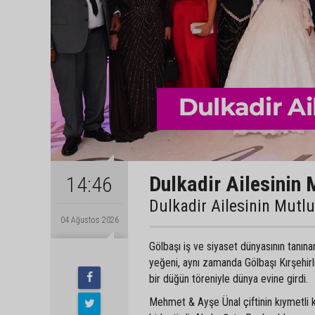
Dulkadir Ailesinin 
14:46
Dulkadir Ailesinin Mutl
04 Ağustos 2026
Gölbaşı iş ve siyaset dünyasının tanın
yeğeni, aynı zamanda Gölbaşı Kırşehir
bir düğün töreniyle dünya evine girdi.
Mehmet & Ayşe Ünal çiftinin kıymetli 