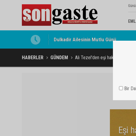
Günü
EML
Gölbaşı Esnafının Sesi Ankara Kalkınma
HABERLER
GÜNDEM
Ali Tezel'den eşi hakkında suç d
Bir D