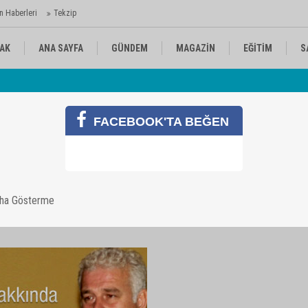
n Haberleri
Tekzip
AK
ANA SAYFA
GÜNDEM
MAGAZİN
EĞİTİM
S
 Ajansı'nda
Av
KÜLTÜR-SANAT
SPOR
RÖPORTAJ
FACEBOOK'TA BEĞEN
uyurusu
aha Gösterme