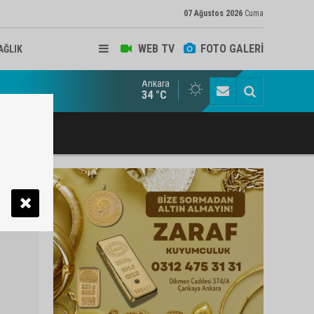
07 Ağustos 2026
Cuma
WEB TV
FOTO GALERİ
AĞLIK
Ankara
ukat ve Arabulucu Rüstem Yiğit Ahizer'e ziyaretçi akını
34 °C