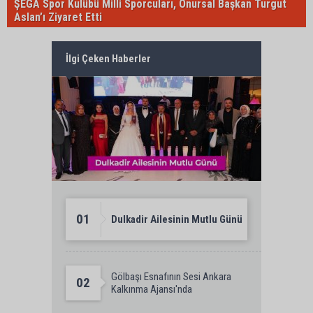
ŞEGA Spor Kulübü Milli Sporcuları, Onursal Başkan Turgut
Aslan’ı Ziyaret Etti
İlgi Çeken Haberler
01
Dulkadir Ailesinin Mutlu Günü
Gölbaşı Esnafının Sesi Ankara
02
Kalkınma Ajansı'nda