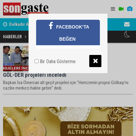
Dulkadir Ailesinin Mutlu Günü
Gölbaşı Es
FACEBOOK'TA
HABERLER
Altgeçit Projeler Haberleri
BEĞEN
Bir Daha Gösterme
GÖL-DER projeleri inceledi
Başkan İsa Ömercan alt geçit projeleri için "Hemzemin projesi Gölbaşı'nı
cazibe merkezi haline getirir" dedi.