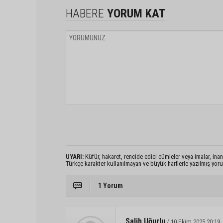
HABERE
YORUM KAT
UYARI:
Küfür, hakaret, rencide edici cümleler veya imalar, inanç
Türkçe karakter kullanılmayan ve büyük harflerle yazılmış yo
1 Yorum
Salih Uğurlu
/ 10 Ekim 2025 20:19