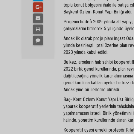
toplu konut bölgesini ihale ile satışa ç
Başkent Özlem Konut Yapı Birliği aldı.
Projenin hedefi 2009 yılında alt yapıy
çalışmalarını bitirerek 5 yıl içinde üy
Ancak ilk olarak proje planı İnşaat Odas
yılında kesinleşti. İptal üzerine plan 
2023 yılında kabul edildi.
Bu kez, arsaların hak sahibi kooperati
2022 birlik genel kurullarında, plan re
dağıtılacağına yönelik karar alınmasına
genel kuruluna katılan üyeler bir kez dah
Ancak yine bir ilerleme olmadı.
Baş- Kent Özlem Konut Yapı Üst Birliğ
yaparak kooperatif yerlerinin tahsisini
yapılmamasını istedi. Birlik yönetimini 
halinde, yönetim kurullarında alınan ka
Kooperatif üyesi emekli profesör Rıfa