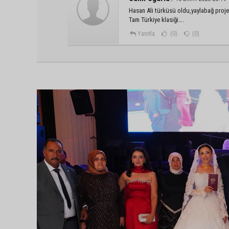
Hasan Ali türküsü oldu,yaylabağ projes
Tam Türkiye klasiği….
Yanıtla
(0)
(0)