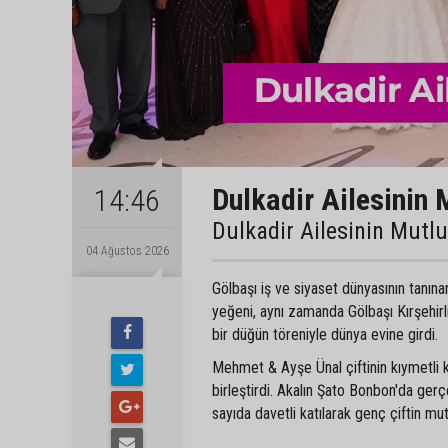
Dulkadir Ailesinin 
14:46
Dulkadir Ailesinin Mutl
04 Ağustos 2026
Gölbaşı iş ve siyaset dünyasının tanın
yeğeni, aynı zamanda Gölbaşı Kırşehir
bir düğün töreniyle dünya evine girdi.
Mehmet & Ayşe Ünal çiftinin kıymetli 
birleştirdi. Akalın Şato Bonbon'da gerç
sayıda davetli katılarak genç çiftin mu