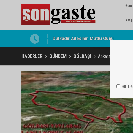
Günü
EML
Gölbaşı Esnafının Sesi Ankara Kalkınma
HABERLER
GÜNDEM
GÖLBAŞI
Ankara Gölbaşında 
Bir D