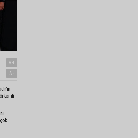
A+
A-
dir’in
görkemli
ını
 çok