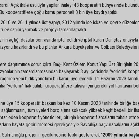
ıkardı. Açık ihale usulüyle yapılan ihaleyi 43 kooperatifi bünyesinde bulund
 Bu kooperatiflere çoğu kamu personeli 3 bin üye kaydı yapıldı.
ı, 2010 ve 2011 yılında üst yapıyı, 2012 yılında ise iskan ve çevre düzenl
eleri ev sahibi yapmak ve projeyi tamamlamaktı.
ının açtığı davalar sonrasında iptal edildi ve iptal kararı Danıştay onayıyl
revizyonu hazırlandı ve bu planlar Ankara Büyükşehir ve Gölbaşı Belediyeler
flere dağıtımında sorun çıktı. Baş- Kent Özlem Konut Yapı Üst Birliğinin 2
vizyonlarının tamamlanmasından başlayarak 3 ay içerisinde "yerlerin" koope
 rağmen yeni birlik yönetimi bu kararı uygulamadı. 11 Haziran 2023 tarihli b
a "yerlerin" hak sahibi kooperatiflere tahsisi için gerekli yol haritasını beli
ine üye 15 kooperatif başkanı bu kez 10 Kasım 2023 tarihinde birliğe ba
n sağlanmasını, tüm üyeleri borç altına sokacak yüksek keşif bedelli bir ih
ihtar eden kooperatif yöneticileri, birliğin kooperatif arsalarını tahsis et
rarların hayata geçirilmemesi gerekçesiyle Savcılığa başvuracaklarını açıkl
t Salmanoğlu projenin gecikmesine tepki göstererek "
2009 yılında başl