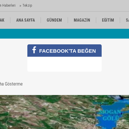
n Haberleri
Tekzip
AK
ANA SAYFA
GÜNDEM
MAGAZİN
EĞİTİM
S
 Ajansı'nda
Av
KÜLTÜR-SANAT
SPOR
RÖPORTAJ
FACEBOOK'TA BEĞEN
3 bin kooperatif üyesi memur mağdur oldu
aha Gösterme