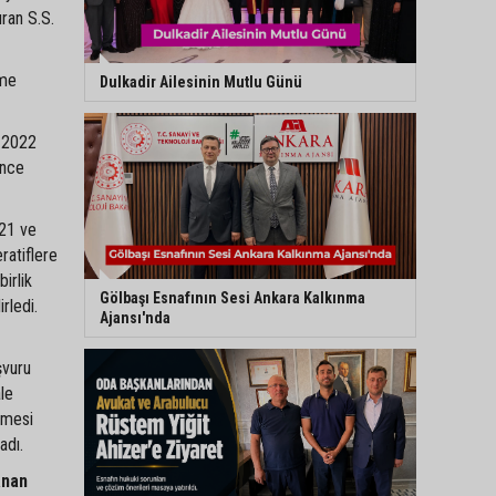
uran S.S.
eme
Dulkadir Ailesinin Mutlu Günü
a 2022
ince
021 ve
ratiflere
irlik
Gölbaşı Esnafının Sesi Ankara Kalkınma
rledi.
Ajansı'nda
şvuru
ale
memesi
adı.
anan