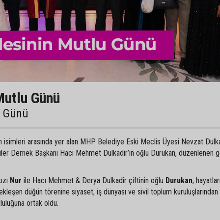
Mutlu Günü
u Günü
an isimleri arasında yer alan MHP Belediye Eski Meclis Üyesi Nevzat Dulka
liler Dernek Başkanı Hacı Mehmet Dulkadir’in oğlu Durukan, düzenlenen 
kızı
Nur
ile Hacı Mehmet & Derya Dulkadir çiftinin oğlu
Durukan
, hayatlar
ekleşen düğün törenine siyaset, iş dünyası ve sivil toplum kuruluşlarından
tluluğuna ortak oldu.