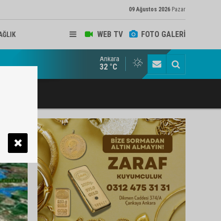
09 Ağustos 2026
Pazar
WEB TV
FOTO GALERİ
AĞLIK
Ankara
ukat ve Arabulucu Rüstem Yiğit Ahizer'e ziyaretçi akını
32 °C