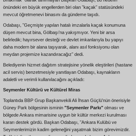
bırakmak" olarak tanımlayan Başkan Odabaşı, bu hedefin
önündeki en büyük engellerden biri olan "kaçak" statüsündeki
mevcut öğretmenevi binasını da gündeme taşıdı.
Odabaşı, "Geçmişte yapılan hatalı imzalarla kaçak konumuna
düşen mevcut bina, Gölbaşı’na yakışmıyor. Yeni bir arsa
belirledik; hayırsever desteği ve devlet imkanlarıyla bu yapıyı
daha modern bir alana taşıyarak, alanı asıl fonksiyonu olan
meydan projemize kazandıracağız" dedi.
Belediyenin hizmet dağıtım stratejisine yönelik eleştirileri (hastane
acil servis) benzetmesiyle yanıtlayan Odabaşı, kaynakların
adaletli ve verimli kullanılacağını açıkladı:
Seymenler Kültürü ve Kültürel Miras
Toplantıda BBP Grup Başkanvekili Ali İhsan Güçlü’nün önerisiyle
Güney Park bölgesinin isminin
"Seymenler Parkı"
olması ve
bölgede Ankara mimarisine uygun bir kültür merkezi kurulması
kararı destek gördü. Başkan Odabaşı, "Ankara Kulübü ve
Seymenlerimizin kadim geleneğini yaşatmak bizim görevimizdir.