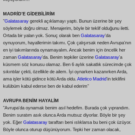
MADRİD’E GİDEBİLİRİM
"
Galatasaray
gerekli açıklamayı yaptı. Bunun üzerine bir şey
söylemek doğru olmaz. Menajerim, böyle bir teklif olduğunu iletti.
Ortada bir yalan yok. Sonuç olarak ben
Galatasaray
'da
oynuyorum, hayallerimin takımı. Çok çalışırsak neden Avrupa'nın
en iyi takımlarında oynamayalım. Ancak benim için öncelik her
zaman
Galatasaray
'da. Benim tepkiler üzerine
Galatasaray
'a
küsmem söz konusu olamaz. Ben 6 aylık sakatlık sürecimde çok
sıkıntılar çekti, özellikle de ailem. İyi oynarken kazanırken Arda,
ama işler kötü gidince kötü Arda oldu.
Atletico Madrid
'in teklifini
kulübüm kabul ederse ben de kabul ederim"
AVRUPA BENİM HAYALİM
"Avrupa'da oynamak benim asıl hedefim. Burada çok yıprandım.
Benim suratım asık olunca Arda mutsuz diyorlar. Böyle bir şey
yok. Eğer
Galatasaray
taraftarı beni ıslıklarsa bu beni çok üzüyor.
Böyle olunca oturup düşünüyorum. Tepki her zaman olacak,