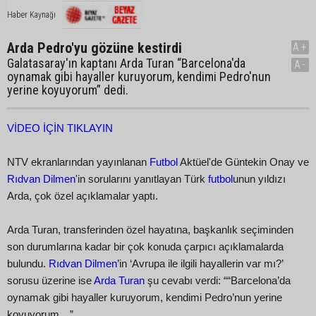
Haber Kaynağı
Arda Pedro'yu gözüne kestirdi
A+
Galatasaray'ın kaptanı Arda Turan “Barcelona'da
A-
oynamak gibi hayaller kuruyorum, kendimi Pedro'nun
yerine koyuyorum” dedi.
VİDEO İÇİN TIKLAYIN
NTV ekranlarından yayınlanan
Futbol
Aktüel'de Güntekin Onay ve
Rıdvan Dilmen
'in sorularını yanıtlayan Türk
futbol
unun yıldızı
Arda, çok özel açıklamalar yaptı.
Arda Turan, transferinden özel hayatına, başkanlık seçiminden
son durumlarına kadar bir çok konuda çarpıcı açıklamalarda
bulundu.
Rıdvan Dilmen
’in ‘Avrupa ile ilgili hayallerin var mı?’
sorusu üzerine ise
Arda Turan
şu cevabı verdi: ““Barcelona’da
oynamak gibi hayaller kuruyorum, kendimi Pedro’nun yerine
koyuyorum…”