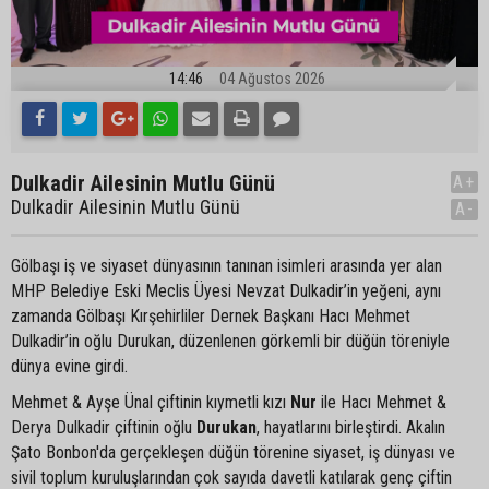
14:46
04 Ağustos 2026
Dulkadir Ailesinin Mutlu Günü
A+
Dulkadir Ailesinin Mutlu Günü
A-
Gölbaşı iş ve siyaset dünyasının tanınan isimleri arasında yer alan
MHP Belediye Eski Meclis Üyesi Nevzat Dulkadir’in yeğeni, aynı
zamanda Gölbaşı Kırşehirliler Dernek Başkanı Hacı Mehmet
Dulkadir’in oğlu Durukan, düzenlenen görkemli bir düğün töreniyle
dünya evine girdi.
Mehmet & Ayşe Ünal çiftinin kıymetli kızı
Nur
ile Hacı Mehmet &
Derya Dulkadir çiftinin oğlu
Durukan
, hayatlarını birleştirdi. Akalın
Şato Bonbon'da gerçekleşen düğün törenine siyaset, iş dünyası ve
sivil toplum kuruluşlarından çok sayıda davetli katılarak genç çiftin