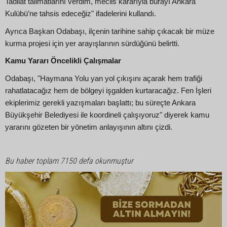
Tadilat talimatlarını verdim, meclis kararıyla burayı Ankara
Kulübü’ne tahsis edeceğiz" ifadelerini kullandı.
Ayrıca Başkan Odabaşı, ilçenin tarihine sahip çıkacak bir müze
kurma projesi için yer arayışlarının sürdüğünü belirtti.
Kamu Yararı Öncelikli Çalışmalar
Odabaşı, "Haymana Yolu yan yol çıkışını açarak hem trafiği
rahatlatacağız hem de bölgeyi işgalden kurtaracağız. Fen İşleri
ekiplerimiz gerekli yazışmaları başlattı; bu süreçte Ankara
Büyükşehir Belediyesi ile koordineli çalışıyoruz" diyerek kamu
yararını gözeten bir yönetim anlayışının altını çizdi.
Bu haber toplam 7150 defa okunmuştur