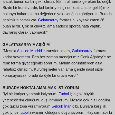
ancak bunun da bir şekli olmalı. Bizim olmamız gereken bu değil.
Bizde bir kural vardır, kol kırılır yen içinde kalır, ancak geldiğimiz
noktaya bakarsak, bu değerlerin yok olduğunu görüyoruz. Burada
hepimizin hatası var.
Galatasaray
formasını koysak zaten 36
puan alırdı. Çok suçluyuz, ama sadece sporda hata yaptık,
davranış olarak yapmadık"
GALATASARAY’A AŞIĞIM
"Mesela
Atletico Madrid
'e transfer olsam,
Galatasaray
forması
kadar sevemem. Ben her zaman menajerimiz Cenk Ağabey'e ne
renk forma giyeceğimizi sorarım. Malum görüntülerden asla
rahatsız olmadım. Küfürleşmeler var, ama içeride nasıl sizle
konuşuyorsak, orada da öyle bir ortam vardı"
BURADA NOKTALAMALMAK İSTİYORUM
"İyi bir kariyer yapmak istiyorum.
Futbol
için çok büyük
yeteneklerim olduğunu düşünmüyorum. Mesela çok hızlı değilim,
çok güçlü topa vuramıyorum
Selçuk İnan
gibi. Bunlara karşılık
çok iyi bir
futbol
zekamın olduğunu düşünüyorum. Hayalim tabii ki