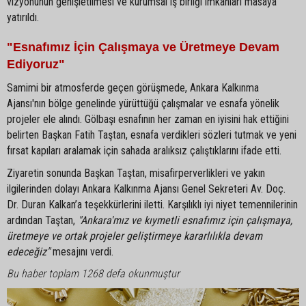
vizyonunun genişletilmesi ve kurumsal iş birliği imkânları masaya
yatırıldı.
"Esnafımız İçin Çalışmaya ve Üretmeye Devam
Ediyoruz"
Samimi bir atmosferde geçen görüşmede, Ankara Kalkınma
Ajansı'nın bölge genelinde yürüttüğü çalışmalar ve esnafa yönelik
projeler ele alındı. Gölbaşı esnafının her zaman en iyisini hak ettiğini
belirten Başkan Fatih Taştan, esnafa verdikleri sözleri tutmak ve yeni
fırsat kapıları aralamak için sahada aralıksız çalıştıklarını ifade etti.
Ziyaretin sonunda Başkan Taştan, misafirperverlikleri ve yakın
ilgilerinden dolayı Ankara Kalkınma Ajansı Genel Sekreteri Av. Doç.
Dr. Duran Kalkan’a teşekkürlerini iletti. Karşılıklı iyi niyet temennilerinin
ardından Taştan,
"Ankara'mız ve kıymetli esnafımız için çalışmaya,
üretmeye ve ortak projeler geliştirmeye kararlılıkla devam
edeceğiz"
mesajını verdi.
Bu haber toplam 1268 defa okunmuştur