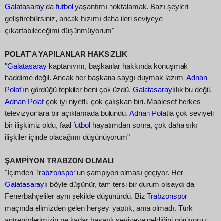
Galatasaray
'da
futbol
yaşantımı noktalamak. Bazı şeyleri
geliştirebilirsiniz, ancak hızımı daha ileri seviyeye
çıkartabileceğimi düşünmüyorum"
POLAT’A YAPILANLAR HAKSIZLIK
"
Galatasaray
kaptanıyım, başkanlar hakkında konuşmak
haddime değil. Ancak her başkana saygı duymak lazım.
Adnan
Polat
'ın gördüğü tepkiler beni çok üzdü.
Galatasaray
lılık bu değil.
Adnan Polat
çok iyi niyetli, çok çalışkan biri. Maalesef herkes
televizyonlara bir açıklamada bulundu.
Adnan Polat
la çok seviyeli
bir ilişkimiz oldu, faal
futbol
hayatımdan sonra, çok daha sıkı
ilişkiler içinde olacağımı düşünüyorum"
ŞAMPİYON TRABZON OLMALI
"İçimden
Trabzonspor
'un şampiyon olması geçiyor. Her
Galatasaray
lı böyle düşünür, tam tersi bir durum olsaydı da
Fenerbahçeliler aynı şekilde düşünürdü. Biz
Trabzonspor
maçında elimizden gelen herşeyi yaptık, ama olmadı. Türk
antrenörlerimizin ne kadar başarılı seviyeye geldiğini görüyoruz.