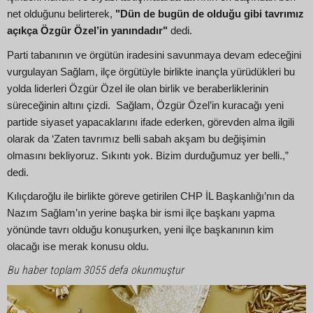
net olduğunu belirterek,
"Dün de bugün de olduğu gibi tavrımız
açıkça Özgür Özel’in yanındadır"
dedi.
Parti tabanının ve örgütün iradesini savunmaya devam edeceğini
vurgulayan Sağlam, ilçe örgütüyle birlikte inançla yürüdükleri bu
yolda liderleri Özgür Özel ile olan birlik ve beraberliklerinin
süreceğinin altını çizdi. Sağlam, Özgür Özel’in kuracağı yeni
partide siyaset yapacaklarını ifade ederken, görevden alma ilgili
olarak da ‘Zaten tavrımız belli sabah akşam bu değişimin
olmasını bekliyoruz. Sıkıntı yok. Bizim durduğumuz yer belli.,”
dedi.
Kılıçdaroğlu ile birlikte göreve getirilen CHP İL Başkanlığı’nın da
Nazım Sağlam’ın yerine başka bir ismi ilçe başkanı yapma
yönünde tavrı olduğu konuşurken, yeni ilçe başkanının kim
olacağı ise merak konusu oldu.
Bu haber toplam 3055 defa okunmuştur