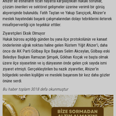
Ahizer ile esnafların ticari hayatta karşılaştıkları hukuki sorunlar,
çözüm önerileri ve sektörel gelişmeler üzerine verimli bir görüş
alışverişinde bulunuldu. Fatih Taştan ve Yakup Sarıçiçek, Ahizer’e
meslek hayatındaki başarılı çalışmalarından dolayı tebriklerini ileterek
misafirperverliği için teşekkür ettiler.
Ziyaretçileri Eksik Olmuyor
Hukuk bürosu açıldığı günden bu yana ilçe protokolünün ve kanaat
önderlerinin uğrak noktası haline gelen Rüstem Yiğit Ahizer’i, daha
önce de AK Parti Gölbaşı İlçe Başkanı Selim Akceylan, Gölbaşı eski
Belediye Başkanı Ramazan Şimşek, Gökhan Koçak ve başta olmak
üzere ilçe siyasetinin ve iş dünyasının önde gelen çok sayıda ismi
ziyaret etmişti. Gerçekleştirilen bu nazik ziyaretler, Ahizer’in
bölgedeki sevilen kişiliğini ve mesleki başarısını bir kez daha gözler
önüne serdi.
Bu haber toplam 3018 defa okunmuştur