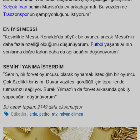
Selçuk İnan
benim Manisa'da ev arkadaşımdı. Bu yüzden de
Trabzonspor
'un şampiyonluğunu istiyorum"
EN İYİSİ MESSİ
"Kesinlikle Messi. Ronaldo'da büyük bir oyuncu ancak Messi'nin
daha fazla özelliği olduğunu düşünüyorum.
Futbol
yaşantılarının
sonlarına doğru farkın daha da açılacağını düşünüyorum"
SEMİH’İ YANIMA İSTERDİM
"Semih, bir forvet oyuncusu olarak oynamak istediğim bir oyuncu.
Çok özellikli bir isim. Duvar vazifesi gördüğü için topu ileride
tutmamızı sağlıyor. Burak Yılmaz'ın da forvet arkasında çok iş
yapacağını düşünüyorum"
Bu haber toplam 2149 defa okunmuştur
,
,
,
Etiketler :
arda
pedro
ntv
rıdvan dilmen