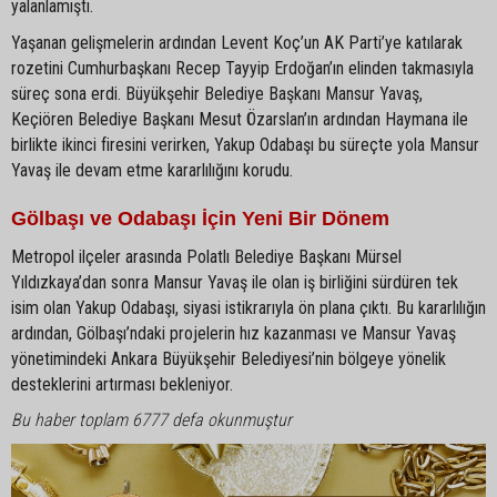
yalanlamıştı.
Yaşanan gelişmelerin ardından Levent Koç’un AK Parti’ye katılarak
rozetini Cumhurbaşkanı Recep Tayyip Erdoğan’ın elinden takmasıyla
süreç sona erdi. Büyükşehir Belediye Başkanı Mansur Yavaş,
Keçiören Belediye Başkanı Mesut Özarslan’ın ardından Haymana ile
birlikte ikinci firesini verirken, Yakup Odabaşı bu süreçte yola Mansur
Yavaş ile devam etme kararlılığını korudu.
Gölbaşı ve Odabaşı İçin Yeni Bir Dönem
Metropol ilçeler arasında Polatlı Belediye Başkanı Mürsel
Yıldızkaya’dan sonra Mansur Yavaş ile olan iş birliğini sürdüren tek
isim olan Yakup Odabaşı, siyasi istikrarıyla ön plana çıktı. Bu kararlılığın
ardından, Gölbaşı’ndaki projelerin hız kazanması ve Mansur Yavaş
yönetimindeki Ankara Büyükşehir Belediyesi’nin bölgeye yönelik
desteklerini artırması bekleniyor.
Bu haber toplam 6777 defa okunmuştur