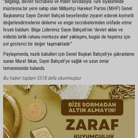
"Bilgeliği, devlet tecrübesi ve millet sevdasıyla Türk siyasetinde
müstesna bir yere sahip olan Milliyetçi Hareket Partisi (MHP) Genel
Başkanımız Sayın Devlet Bahçeli beyefendiyi ziyaret ederek kıymetli
değerlendirmelerini dinleme ve engin tecrübelerinden istifade etme
fırsatı buldum. Bilge Liderimiz Sayın Bahçeli’nin 'devlet aklını ve
milletin birlik ruhunu merkeze alan' yaklaşımı, bugün de hepimiz için
yol gösterici bir değer taşımaktadır."
Paylaşımında, nazik kabulleri için Genel Başkan Bahçeli’ye şükranlarını
sunan Murat Ilıkan, Sayın Bahçeli’ye sağlık ve uzun ömür
temennisinde bulundu.
Bu haber toplam 5518 defa okunmuştur