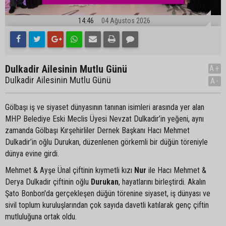
14:46
04 Ağustos 2026
Dulkadir Ailesinin Mutlu Günü
A+
Dulkadir Ailesinin Mutlu Günü
A-
Gölbaşı iş ve siyaset dünyasının tanınan isimleri arasında yer alan
MHP Belediye Eski Meclis Üyesi Nevzat Dulkadir’in yeğeni, aynı
zamanda Gölbaşı Kırşehirliler Dernek Başkanı Hacı Mehmet
Dulkadir’in oğlu Durukan, düzenlenen görkemli bir düğün töreniyle
dünya evine girdi.
Mehmet & Ayşe Ünal çiftinin kıymetli kızı
Nur
ile Hacı Mehmet &
Derya Dulkadir çiftinin oğlu
Durukan
, hayatlarını birleştirdi. Akalın
Şato Bonbon'da gerçekleşen düğün törenine siyaset, iş dünyası ve
sivil toplum kuruluşlarından çok sayıda davetli katılarak genç çiftin
mutluluğuna ortak oldu.