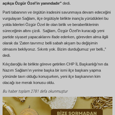
açıkça Özgür Özel’in yanındadır"
dedi.
Parti tabanının ve örgütün iradesini savunmaya devam edeceğini
vurgulayan Sağlam, ilçe örgütüyle birlikte inançla yürüdükleri bu
yolda liderleri Özgür Özel ile olan birlik ve beraberliklerinin
süreceğinin altını çizdi. Sağlam, Özgür Özel’in kuracağı yeni
partide siyaset yapacaklarını ifade ederken, görevden alma ilgili
olarak da ‘Zaten tavrımız belli sabah akşam bu değişimin
olmasını bekliyoruz. Sıkıntı yok. Bizim durduğumuz yer belli.,”
dedi.
Kılıçdaroğlu ile birlikte göreve getirilen CHP İL Başkanlığı’nın da
Nazım Sağlam’ın yerine başka bir ismi ilçe başkanı yapma
yönünde tavrı olduğu konuşurken, yeni ilçe başkanının kim
olacağı ise merak konusu oldu.
Bu haber toplam 2781 defa okunmuştur