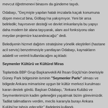
mevcut öğretmenevi binasını da gündeme taşıdı.
Odabaşı, "Geçmişte yapılan hatalı imzalarla kaçak konumuna
düşen mevcut bina, Gölbaşı’na yakışmıyor. Yeni bir arsa
belirledik; hayırsever desteği ve devlet imkanlarıyla bu yapıyı
daha modern bir alana taşıyarak, alanı asıl fonksiyonu olan
meydan projemize kazandıracağız" dedi.
Belediyenin hizmet dağıtım stratejisine yönelik eleştirileri (hastane
acil servis) benzetmesiyle yanıtlayan Odabaşı, kaynakların
adaletli ve verimli kullanılacağını açıkladı:
Seymenler Kültürü ve Kültürel Miras
Toplantıda BBP Grup Başkanvekili Ali İhsan Güçlü’nün önerisiyle
Güney Park bölgesinin isminin
"Seymenler Parkı"
olması ve
bölgede Ankara mimarisine uygun bir kültür merkezi kurulması
kararı destek gördü. Başkan Odabaşı, "Ankara Kulübü ve
Seymenlerimizin kadim geleneğini yaşatmak bizim görevimizdir.
Tadilat talimatlarını verdim, meclis kararıyla burayı Ankara
Kulübü’ne tahsis edeceğiz" ifadelerini kullandı.