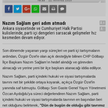
16:33
22 Temmuz 2026
Nazım Sağlam geri adım atmadı
A+
Ankara siyasetinde ve Cumhuriyet Halk Partisi
A-
kulislerinde, parti içi dengeleri sarsacak gelişmeler hız
kesmeden devam ediyor.
Son dönemde yaşanan yargı süreçleri ve parti içi tartışmaların
ardından, Özgür Özel’e olan açık desteğiyle bilinen CHP Gölbaşı
İlçe Başkanı Nazım Sağlam’ın hedef alındığı ve görevden
alınacağı ve yerine yeni bir ilçe başkanı atanacağı iddia ediliyor.
Nazım Sağlam, parti içindeki hukuki ve siyasi tartışmalarda
tavrını net bir şekilde ortaya koyarak, açıkça Özgür Özel’in
yanında saf tutmuştu. Gölbaşı Son Gaste Genel Yayın Yönetmeni
Özcan Aydoğdu’ya süreci değerlendiren Nazım Sağlam, parti
içindeki hukuki ve siyasi tartışmalarda tavrının en başından beri
net olduğunu belirterek,
"Dün de bugün de olduğu gibi tavrımız