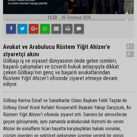
12:23
30 Temmuz 2026
Avukat ve Arabulucu Rüstem Yiğit Ahizer'e
A+
ziyaretçi akını
A-
Gölbaşı iş ve siyaset dünyasının önde gelen isimleri,
başarılı çalışmaları ve özverili hukuk anlayışıyla dikkat
çeken Gölbaşı'nın genç ve başarılı avukatlarından
Rüstem Yiğit Ahizer’i ofisinde ziyaret etmeye devam
ediyor.
Gölbaşı Karma Esnaf ve Sanatkarlar Odası Başkanı Fatih Taştan ile
Gölbaşı Esnaf Kredi Kefalet Kooperatifi Başkanı Yakup Sarıçiçek, Av.
Rüstem Yiğit Ahizer’i ofisinde ziyaret etti. Samimi bir atmosferde
geçen görüşmede, aynı zamanda arabuluculuk hizmeti de veren
Ahizer ile esnafların ticari hayatta karşılaştıkları hukuki sorunlar,
çözüm önerileri ve sektörel gelişmeler üzerine verimli bir görüş