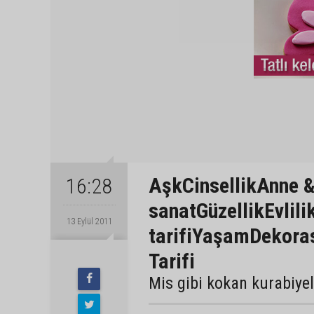
AşkCinsellikAnne &
16:28
sanatGüzellikEvlil
13 Eylül 2011
tarifiYaşamDekor
Tarifi
Mis gibi kokan kurabiyel