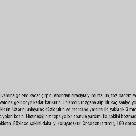
ıvamına gelene kadar çırpın. Ardından sırasıyla yumurta, un, toz badem v
vamına gelinceye kadar karıştırın. Unlanmış tezgaha alıp bir kaç saniye y
kletin. Üzerini unlayarak düzleştirin ve merdane yardımı ile yaklaşık 3 mm
biyeleri kesin. Hazırladığınız tepsiye bir spatula yardımı ile şeklini bozmad
etin. Böylece şeklini daha iyi koruyacaktır. Önceden ısıtılmış, 180 derec