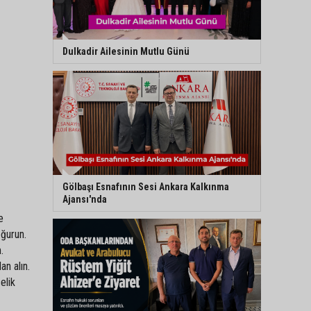
Dulkadir Ailesinin Mutlu Günü
Gölbaşı Esnafının Sesi Ankara Kalkınma
Ajansı'nda
e
oğurun.
.
an alın.
elik