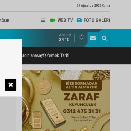
07 Ağustos 2026
Cuma
WEB TV
FOTO GALERİ
AĞLIK
Ankara
ukat ve Arabulucu Rüstem Yiğit Ahizer'e ziyaretçi akını
34 °C
asyonKadın&kadın anasayfaYemek Tarifi