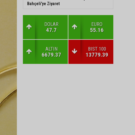
Bahçeli'ye Ziyaret
DOLAR
EURO
47.7
55.16
ALTIN
BIST 100
6679.37
13779.39