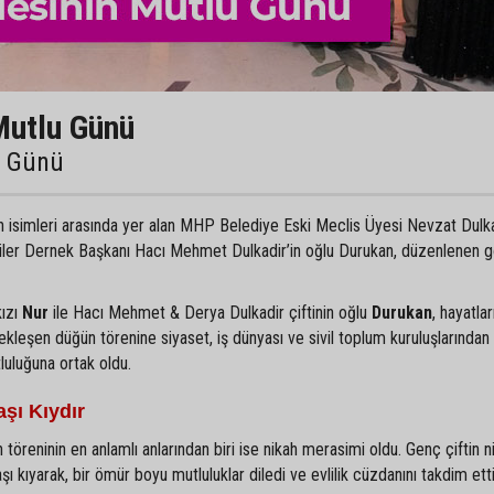
Mutlu Günü
u Günü
an isimleri arasında yer alan MHP Belediye Eski Meclis Üyesi Nevzat Dulka
liler Dernek Başkanı Hacı Mehmet Dulkadir’in oğlu Durukan, düzenlenen 
kızı
Nur
ile Hacı Mehmet & Derya Dulkadir çiftinin oğlu
Durukan
, hayatlar
ekleşen düğün törenine siyaset, iş dünyası ve sivil toplum kuruluşlarından
tluluğuna ortak oldu.
şı Kıydır
 töreninin en anlamlı anlarından biri ise nikah merasimi oldu. Genç çiftin ni
kıyarak, bir ömür boyu mutluluklar diledi ve evlilik cüzdanını takdim etti