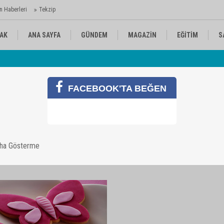
n Haberleri
Tekzip
AK
ANA SAYFA
GÜNDEM
MAGAZİN
EĞİTİM
S
 Ajansı'nda
Av
KÜLTÜR-SANAT
SPOR
RÖPORTAJ
FACEBOOK'TA BEĞEN
ültür sanatGüzellikEvlilikModaKadın psikolojisiYemek tarifiYaşamDekor
aha Gösterme