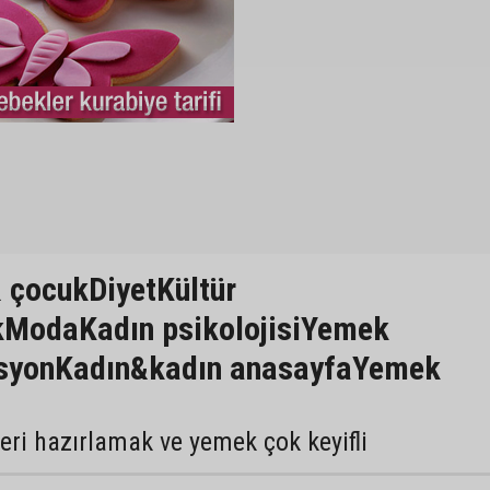
 çocukDiyetKültür
ikModaKadın psikolojisiYemek
asyonKadın&kadın anasayfaYemek
eri hazırlamak ve yemek çok keyifli