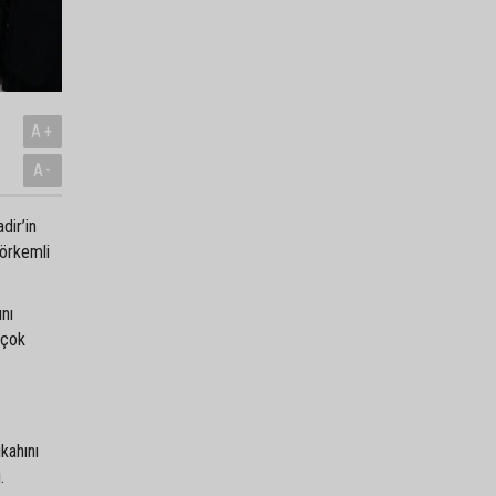
A+
A-
dir’in
görkemli
ını
 çok
kahını
.