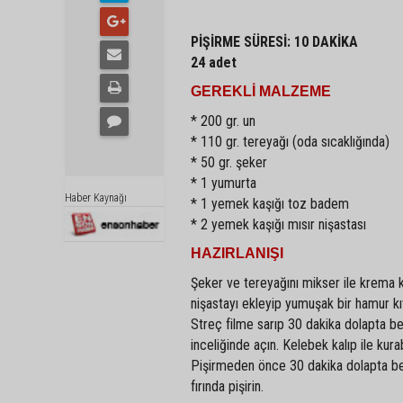
PİŞİRME SÜRESİ: 10 DAKİKA
24 adet
GEREKLİ MALZEME
* 200 gr. un
* 110 gr. tereyağı (oda sıcaklığında)
* 50 gr. şeker
* 1 yumurta
Haber Kaynağı
* 1 yemek kaşığı toz badem
* 2 yemek kaşığı mısır nişastası
HAZIRLANIŞI
Şeker ve tereyağını mikser ile krema k
nişastayı ekleyip yumuşak bir hamur kı
Streç filme sarıp 30 dakika dolapta be
inceliğinde açın. Kelebek kalıp ile kura
Pişirmeden önce 30 dakika dolapta bekl
fırında pişirin.