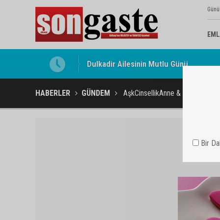
Günü
EML
Gölbaşı Esnafının Sesi Ankara Kalkınma
HABERLER
GÜNDEM
AşkCinsellikAnne & çocukDiyetK
Bir D