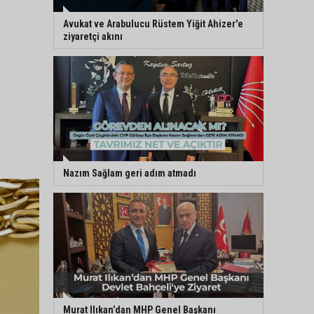
Avukat ve Arabulucu Rüstem Yiğit Ahizer'e
ziyaretçi akını
Nazım Sağlam geri adım atmadı
Murat Ilıkan’dan MHP Genel Başkanı