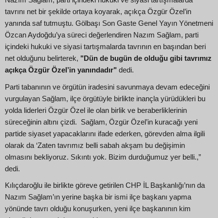
tavrını net bir şekilde ortaya koyarak, açıkça Özgür Özel’in
yanında saf tutmuştu. Gölbaşı Son Gaste Genel Yayın Yönetmeni
Özcan Aydoğdu’ya süreci değerlendiren Nazım Sağlam, parti
içindeki hukuki ve siyasi tartışmalarda tavrının en başından beri
net olduğunu belirterek,
"Dün de bugün de olduğu gibi tavrımız
açıkça Özgür Özel’in yanındadır"
dedi.
Parti tabanının ve örgütün iradesini savunmaya devam edeceğini
vurgulayan Sağlam, ilçe örgütüyle birlikte inançla yürüdükleri bu
yolda liderleri Özgür Özel ile olan birlik ve beraberliklerinin
süreceğinin altını çizdi. Sağlam, Özgür Özel’in kuracağı yeni
partide siyaset yapacaklarını ifade ederken, görevden alma ilgili
olarak da ‘Zaten tavrımız belli sabah akşam bu değişimin
olmasını bekliyoruz. Sıkıntı yok. Bizim durduğumuz yer belli.,”
dedi.
Kılıçdaroğlu ile birlikte göreve getirilen CHP İL Başkanlığı’nın da
Nazım Sağlam’ın yerine başka bir ismi ilçe başkanı yapma
yönünde tavrı olduğu konuşurken, yeni ilçe başkanının kim