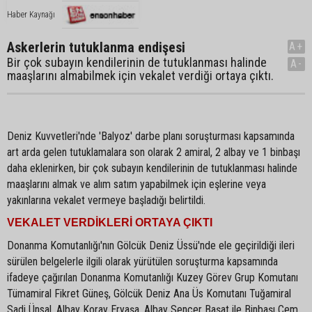
Haber Kaynağı
Askerlerin tutuklanma endişesi
A+
Bir çok subayın kendilerinin de tutuklanması halinde
A-
maaşlarını almabilmek için vekalet verdiği ortaya çıktı.
Deniz Kuvvetleri'nde 'Balyoz' darbe planı soruşturması kapsamında
art arda gelen tutuklamalara son olarak 2 amiral, 2 albay ve 1 binbaşı
daha eklenirken, bir çok subayın kendilerinin de tutuklanması halinde
maaşlarını almak ve alım satım yapabilmek için eşlerine veya
yakınlarına vekalet vermeye başladığı belirtildi.
VEKALET VERDİKLERİ ORTAYA ÇIKTI
Donanma Komutanlığı'nın Gölcük Deniz Üssü'nde ele geçirildiği ileri
sürülen belgelerle ilgili olarak yürütülen soruşturma kapsamında
ifadeye çağırılan Donanma Komutanlığı Kuzey Görev Grup Komutanı
Tümamiral Fikret Güneş, Gölcük Deniz Ana Üs Komutanı Tuğamiral
Sadi Ünsal, Albay Koray Eryaşa, Albay Sencer Başat ile Binbaşı Cem