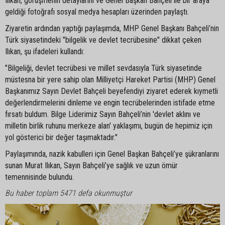
Ilıkan, görüşmenin detaylarını ve Genel Başkan Bahçeli ile bir araya
geldiği fotoğrafı sosyal medya hesapları üzerinden paylaştı.
Ziyaretin ardından yaptığı paylaşımda, MHP Genel Başkanı Bahçeli’nin
Türk siyasetindeki "bilgelik ve devlet tecrübesine" dikkat çeken
Ilıkan, şu ifadeleri kullandı:
"Bilgeliği, devlet tecrübesi ve millet sevdasıyla Türk siyasetinde
müstesna bir yere sahip olan Milliyetçi Hareket Partisi (MHP) Genel
Başkanımız Sayın Devlet Bahçeli beyefendiyi ziyaret ederek kıymetli
değerlendirmelerini dinleme ve engin tecrübelerinden istifade etme
fırsatı buldum. Bilge Liderimiz Sayın Bahçeli’nin 'devlet aklını ve
milletin birlik ruhunu merkeze alan' yaklaşımı, bugün de hepimiz için
yol gösterici bir değer taşımaktadır."
Paylaşımında, nazik kabulleri için Genel Başkan Bahçeli’ye şükranlarını
sunan Murat Ilıkan, Sayın Bahçeli’ye sağlık ve uzun ömür
temennisinde bulundu.
Bu haber toplam 5471 defa okunmuştur