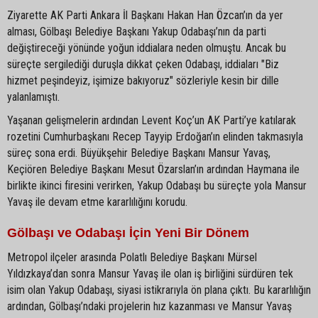
Ziyarette AK Parti Ankara İl Başkanı Hakan Han Özcan’ın da yer
alması, Gölbaşı Belediye Başkanı Yakup Odabaşı’nın da parti
değiştireceği yönünde yoğun iddialara neden olmuştu. Ancak bu
süreçte sergilediği duruşla dikkat çeken Odabaşı, iddiaları "Biz
hizmet peşindeyiz, işimize bakıyoruz" sözleriyle kesin bir dille
yalanlamıştı.
Yaşanan gelişmelerin ardından Levent Koç’un AK Parti’ye katılarak
rozetini Cumhurbaşkanı Recep Tayyip Erdoğan’ın elinden takmasıyla
süreç sona erdi. Büyükşehir Belediye Başkanı Mansur Yavaş,
Keçiören Belediye Başkanı Mesut Özarslan’ın ardından Haymana ile
birlikte ikinci firesini verirken, Yakup Odabaşı bu süreçte yola Mansur
Yavaş ile devam etme kararlılığını korudu.
Gölbaşı ve Odabaşı İçin Yeni Bir Dönem
Metropol ilçeler arasında Polatlı Belediye Başkanı Mürsel
Yıldızkaya’dan sonra Mansur Yavaş ile olan iş birliğini sürdüren tek
isim olan Yakup Odabaşı, siyasi istikrarıyla ön plana çıktı. Bu kararlılığın
ardından, Gölbaşı’ndaki projelerin hız kazanması ve Mansur Yavaş