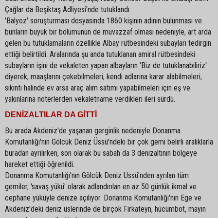
Çağlar da Beşiktaş Adliyesi'nde tutuklandı.
'Balyoz' soruşturması dosyasında 1860 kişinin adının bulunması ve
bunların büyük bir bölümünün de muvazzaf olması nedeniyle, art arda
gelen bu tutuklamaların özellikle Albay rütbesindeki subayları tedirgin
ettiği belirtildi. Aralarında şu anda tutuklanan amiral rütbesindeki
subayların işini de vekaleten yapan albayların 'Biz de tutuklanabiliriz'
diyerek, maaşlarını çekebilmeleri, kendi adlarına karar alabilmeleri,
sıkıntı halinde ev arsa araç alım satımı yapabilmeleri için eş ve
yakınlarına noterlerden vekaletname verdikleri ileri sürdü.
DENİZALTILAR DA GİTTİ
Bu arada Akdeniz'de yaşanan gerginlik nedeniyle Donanma
Komutanlığı'nın Gölcük Deniz Üssü'ndeki bir çok gemi belirli aralıklarla
buradan ayrılırken, son olarak bu sabah da 3 denizaltının bölgeye
hareket ettiği öğrenildi.
Donanma Komutanlığı'nın Gölcük Deniz Üssü'nden ayrılan tüm
gemiler, 'savaş yükü' olarak adlandırılan en az 50 günlük ikmal ve
cephane yüküyle denize açılıyor. Donanma Komutanlığı'nın Ege ve
Akdeniz'deki deniz üslerinde de birçok Firkateyn, hücümbot, mayın