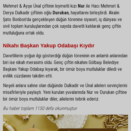
Mehmet & Ayşe Ünal çiftinin kıymetli kızı
Nur
ile Hacı Mehmet &
Derya Dulkadir çiftinin oğlu
Durukan
, hayatlarını birleştirdi. Akalın
Şato Bonbon'da gerçekleşen düğün törenine siyaset, iş dünyası ve
sivil toplum kuruluşlarından çok sayıda davetli katılarak genç çiftin
mutluluğuna ortak oldu.
Nikahı Başkan Yakup Odabaşı Kıydır
Davetlilerin yoğun ilgi gösterdiği düğün töreninin en anlamlı anlarından
biri ise nikah merasimi oldu. Genç çiftin nikahını Gölbaşı Belediye
Başkanı Yakup Odabaşı kıyarak, bir ömür boyu mutluluklar diledi ve
evlilik cüzdanını takdim etti.
Neşeli anlara sahne olan düğünde Dulkadir ve Ünal aileleri sevinçlerini
misafirleriyle paylaştı. Yeni kurulan yuvalarında Nur ve Durukan çiftine
bir ömür boyu mutluluklar diler, ailelerini tebrik ederiz.
Bu haber toplam 1150 defa okunmuştur