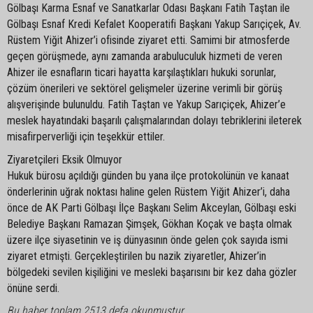
Gölbaşı Karma Esnaf ve Sanatkarlar Odası Başkanı Fatih Taştan ile
Gölbaşı Esnaf Kredi Kefalet Kooperatifi Başkanı Yakup Sarıçiçek, Av.
Rüstem Yiğit Ahizer’i ofisinde ziyaret etti. Samimi bir atmosferde
geçen görüşmede, aynı zamanda arabuluculuk hizmeti de veren
Ahizer ile esnafların ticari hayatta karşılaştıkları hukuki sorunlar,
çözüm önerileri ve sektörel gelişmeler üzerine verimli bir görüş
alışverişinde bulunuldu. Fatih Taştan ve Yakup Sarıçiçek, Ahizer’e
meslek hayatındaki başarılı çalışmalarından dolayı tebriklerini ileterek
misafirperverliği için teşekkür ettiler.
Ziyaretçileri Eksik Olmuyor
Hukuk bürosu açıldığı günden bu yana ilçe protokolünün ve kanaat
önderlerinin uğrak noktası haline gelen Rüstem Yiğit Ahizer’i, daha
önce de AK Parti Gölbaşı İlçe Başkanı Selim Akceylan, Gölbaşı eski
Belediye Başkanı Ramazan Şimşek, Gökhan Koçak ve başta olmak
üzere ilçe siyasetinin ve iş dünyasının önde gelen çok sayıda ismi
ziyaret etmişti. Gerçekleştirilen bu nazik ziyaretler, Ahizer’in
bölgedeki sevilen kişiliğini ve mesleki başarısını bir kez daha gözler
önüne serdi.
Bu haber toplam 2513 defa okunmuştur