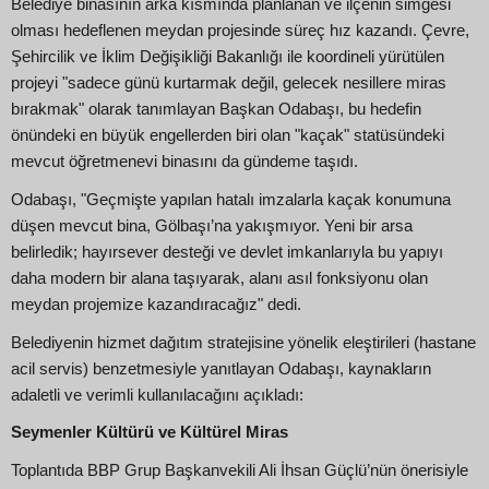
Belediye binasının arka kısmında planlanan ve ilçenin simgesi
olması hedeflenen meydan projesinde süreç hız kazandı. Çevre,
Şehircilik ve İklim Değişikliği Bakanlığı ile koordineli yürütülen
projeyi "sadece günü kurtarmak değil, gelecek nesillere miras
bırakmak" olarak tanımlayan Başkan Odabaşı, bu hedefin
önündeki en büyük engellerden biri olan "kaçak" statüsündeki
mevcut öğretmenevi binasını da gündeme taşıdı.
Odabaşı, "Geçmişte yapılan hatalı imzalarla kaçak konumuna
düşen mevcut bina, Gölbaşı’na yakışmıyor. Yeni bir arsa
belirledik; hayırsever desteği ve devlet imkanlarıyla bu yapıyı
daha modern bir alana taşıyarak, alanı asıl fonksiyonu olan
meydan projemize kazandıracağız" dedi.
Belediyenin hizmet dağıtım stratejisine yönelik eleştirileri (hastane
acil servis) benzetmesiyle yanıtlayan Odabaşı, kaynakların
adaletli ve verimli kullanılacağını açıkladı:
Seymenler Kültürü ve Kültürel Miras
Toplantıda BBP Grup Başkanvekili Ali İhsan Güçlü’nün önerisiyle