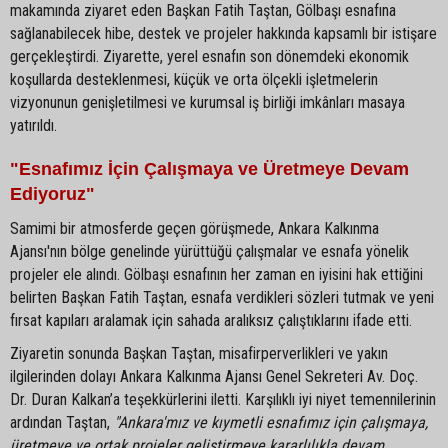
makamında ziyaret eden Başkan Fatih Taştan, Gölbaşı esnafına
sağlanabilecek hibe, destek ve projeler hakkında kapsamlı bir istişare
gerçekleştirdi. Ziyarette, yerel esnafın son dönemdeki ekonomik
koşullarda desteklenmesi, küçük ve orta ölçekli işletmelerin
vizyonunun genişletilmesi ve kurumsal iş birliği imkânları masaya
yatırıldı.
"Esnafımız İçin Çalışmaya ve Üretmeye Devam
Ediyoruz"
Samimi bir atmosferde geçen görüşmede, Ankara Kalkınma
Ajansı'nın bölge genelinde yürüttüğü çalışmalar ve esnafa yönelik
projeler ele alındı. Gölbaşı esnafının her zaman en iyisini hak ettiğini
belirten Başkan Fatih Taştan, esnafa verdikleri sözleri tutmak ve yeni
fırsat kapıları aralamak için sahada aralıksız çalıştıklarını ifade etti.
Ziyaretin sonunda Başkan Taştan, misafirperverlikleri ve yakın
ilgilerinden dolayı Ankara Kalkınma Ajansı Genel Sekreteri Av. Doç.
Dr. Duran Kalkan’a teşekkürlerini iletti. Karşılıklı iyi niyet temennilerinin
ardından Taştan,
"Ankara'mız ve kıymetli esnafımız için çalışmaya,
üretmeye ve ortak projeler geliştirmeye kararlılıkla devam