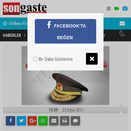
Gölbaşı Esnafının Sesi Ankara Kalkınma Ajansı'nda
Avukat ve 
FACEBOOK'TA
akını
Askerlerin tutuklanma endişesi
HABERLER
GÜNDEM
BEĞEN
Bir Daha Gösterme
10:09
23 Eylül 2011