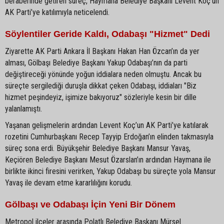
beraberinde getiren süreç, Haymana Belediye Başkanı Levent Koç’un
AK Parti’ye katılımıyla neticelendi.
Söylentiler Geride Kaldı, Odabaşı "Hizmet" Dedi
Ziyarette AK Parti Ankara İl Başkanı Hakan Han Özcan’ın da yer
alması, Gölbaşı Belediye Başkanı Yakup Odabaşı’nın da parti
değiştireceği yönünde yoğun iddialara neden olmuştu. Ancak bu
süreçte sergilediği duruşla dikkat çeken Odabaşı, iddiaları "Biz
hizmet peşindeyiz, işimize bakıyoruz" sözleriyle kesin bir dille
yalanlamıştı.
Yaşanan gelişmelerin ardından Levent Koç’un AK Parti’ye katılarak
rozetini Cumhurbaşkanı Recep Tayyip Erdoğan’ın elinden takmasıyla
süreç sona erdi. Büyükşehir Belediye Başkanı Mansur Yavaş,
Keçiören Belediye Başkanı Mesut Özarslan’ın ardından Haymana ile
birlikte ikinci firesini verirken, Yakup Odabaşı bu süreçte yola Mansur
Yavaş ile devam etme kararlılığını korudu.
Gölbaşı ve Odabaşı İçin Yeni Bir Dönem
Metropol ilçeler arasında Polatlı Belediye Başkanı Mürsel