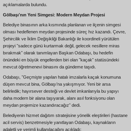
açıklamalarda bulundu.
Gölbaşı’nın Yeni Simgesi: Modern Meydan Projesi
Belediye binasının arka kısmında planlanan ve ilçenin simgesi
olması hedeflenen meydan projesinde süreç hız kazandı. Çevre,
Şehircilik ve İklim Değişikliği Bakanlığı ile koordineli yürütülen
projeyi "sadece günü kurtarmak değil, gelecek nesillere miras
bırakmak" olarak tanımlayan Başkan Odabaşı, bu hedefin
önündeki en büyük engellerden biri olan "kaçak" statüsündeki
mevcut öğretmenevi binasını da gündeme taşıdı.
Odabaşı, "Geçmişte yapılan hatalı imzalarla kaçak konumuna
düşen mevcut bina, Gölbaşı’na yakışmıyor. Yeni bir arsa
belirledik; hayırsever desteği ve devlet imkanlarıyla bu yapıyı
daha modern bir alana taşıyarak, alanı asıl fonksiyonu olan
meydan projemize kazandıracağız" dedi.
Belediyenin hizmet dağıtım stratejisine yönelik eleştirileri (hastane
acil servis) benzetmesiyle yanıtlayan Odabaşı, kaynakların
adaletli ve verimli kullanılacağını açıkladı: