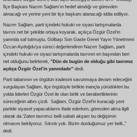
İlçe Başkanı Nazım Sağlam’ın hedef alındığı ve görevden
alınacağı ve yerine yeni bir ilçe başkanı atanacağı iddia ediliyor.
Nazım Sağlam, parti içindeki hukuki ve siyasi tartışmalarda
tavrını net bir şekilde ortaya koyarak, açıkça Özgür Özel’in
yanında saf tutmuştu. Gölbaşı Son Gaste Genel Yayın Yönetmeni
Özcan Aydoğdu’ya süreci değerlendiren Nazım Sağlam, parti
içindeki hukuki ve siyasi tartışmalarda tavrının en başından beri
net olduğunu belirterek,
"Dün de bugün de olduğu gibi tavrımız
açıkça Özgür Özel’in yanındadır"
dedi.
Parti tabanının ve örgütün iradesini savunmaya devam edeceğini
vurgulayan Sağlam, ilçe örgütüyle birlikte inançla yürüdükleri bu
yolda liderleri Özgür Özel ile olan birlik ve beraberliklerinin
süreceğinin altını çizdi. Sağlam, Özgür Özel’in kuracağı yeni
partide siyaset yapacaklarını ifade ederken, görevden alma ilgili
olarak da ‘Zaten tavrımız belli sabah akşam bu değişimin
olmasını bekliyoruz. Sıkıntı yok. Bizim durduğumuz yer belli.,”
dedi.