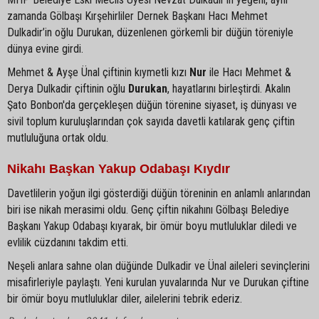
zamanda Gölbaşı Kırşehirliler Dernek Başkanı Hacı Mehmet
Dulkadir’in oğlu Durukan, düzenlenen görkemli bir düğün töreniyle
dünya evine girdi.
Mehmet & Ayşe Ünal çiftinin kıymetli kızı
Nur
ile Hacı Mehmet &
Derya Dulkadir çiftinin oğlu
Durukan
, hayatlarını birleştirdi. Akalın
Şato Bonbon'da gerçekleşen düğün törenine siyaset, iş dünyası ve
sivil toplum kuruluşlarından çok sayıda davetli katılarak genç çiftin
mutluluğuna ortak oldu.
Nikahı Başkan Yakup Odabaşı Kıydır
Davetlilerin yoğun ilgi gösterdiği düğün töreninin en anlamlı anlarından
biri ise nikah merasimi oldu. Genç çiftin nikahını Gölbaşı Belediye
Başkanı Yakup Odabaşı kıyarak, bir ömür boyu mutluluklar diledi ve
evlilik cüzdanını takdim etti.
Neşeli anlara sahne olan düğünde Dulkadir ve Ünal aileleri sevinçlerini
misafirleriyle paylaştı. Yeni kurulan yuvalarında Nur ve Durukan çiftine
bir ömür boyu mutluluklar diler, ailelerini tebrik ederiz.