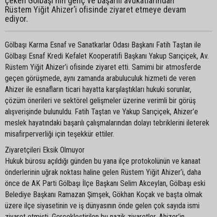
çeken Gölbaşı'nın genç ve başarılı avukatlarından
Rüstem Yiğit Ahizer’i ofisinde ziyaret etmeye devam
ediyor.
Gölbaşı Karma Esnaf ve Sanatkarlar Odası Başkanı Fatih Taştan ile
Gölbaşı Esnaf Kredi Kefalet Kooperatifi Başkanı Yakup Sarıçiçek, Av.
Rüstem Yiğit Ahizer’i ofisinde ziyaret etti. Samimi bir atmosferde
geçen görüşmede, aynı zamanda arabuluculuk hizmeti de veren
Ahizer ile esnafların ticari hayatta karşılaştıkları hukuki sorunlar,
çözüm önerileri ve sektörel gelişmeler üzerine verimli bir görüş
alışverişinde bulunuldu. Fatih Taştan ve Yakup Sarıçiçek, Ahizer’e
meslek hayatındaki başarılı çalışmalarından dolayı tebriklerini ileterek
misafirperverliği için teşekkür ettiler.
Ziyaretçileri Eksik Olmuyor
Hukuk bürosu açıldığı günden bu yana ilçe protokolünün ve kanaat
önderlerinin uğrak noktası haline gelen Rüstem Yiğit Ahizer’i, daha
önce de AK Parti Gölbaşı İlçe Başkanı Selim Akceylan, Gölbaşı eski
Belediye Başkanı Ramazan Şimşek, Gökhan Koçak ve başta olmak
üzere ilçe siyasetinin ve iş dünyasının önde gelen çok sayıda ismi
ziyaret etmişti. Gerçekleştirilen bu nazik ziyaretler, Ahizer’in