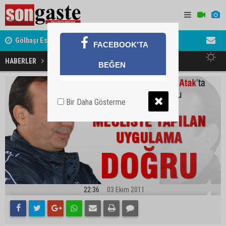
Gölbaşı Esnafının Sesi Ankara Kalkınma Ajansı'nda
Avukat ve 
FACEBOOK'TA
akını
Atak: Uygulama doğru
HABERLER
BEĞEN
Bir Daha Gösterme
22:36
03 Ekim 2011