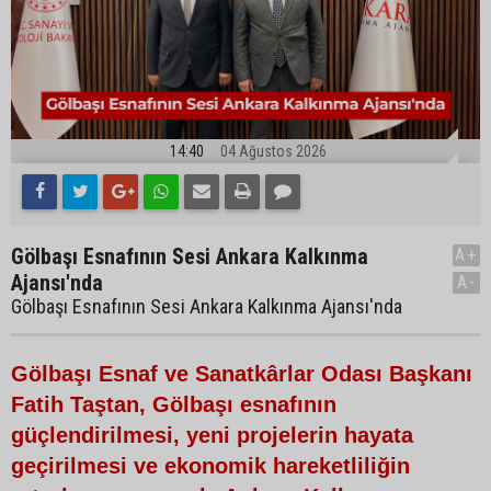
14:40
04 Ağustos 2026
Gölbaşı Esnafının Sesi Ankara Kalkınma
A+
Ajansı'nda
A-
Gölbaşı Esnafının Sesi Ankara Kalkınma Ajansı'nda
Gölbaşı Esnaf ve Sanatkârlar Odası Başkanı
Fatih Taştan, Gölbaşı esnafının
güçlendirilmesi, yeni projelerin hayata
geçirilmesi ve ekonomik hareketliliğin