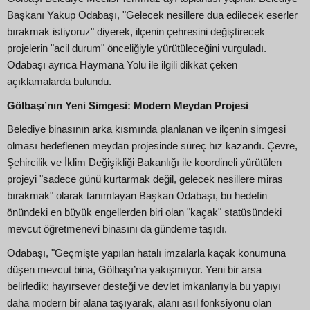
Başkanı Yakup Odabaşı, "Gelecek nesillere dua edilecek eserler
bırakmak istiyoruz" diyerek, ilçenin çehresini değiştirecek
projelerin "acil durum" önceliğiyle yürütüleceğini vurguladı.
Odabaşı ayrıca Haymana Yolu ile ilgili dikkat çeken
açıklamalarda bulundu.
Gölbaşı’nın Yeni Simgesi: Modern Meydan Projesi
Belediye binasının arka kısmında planlanan ve ilçenin simgesi
olması hedeflenen meydan projesinde süreç hız kazandı. Çevre,
Şehircilik ve İklim Değişikliği Bakanlığı ile koordineli yürütülen
projeyi "sadece günü kurtarmak değil, gelecek nesillere miras
bırakmak" olarak tanımlayan Başkan Odabaşı, bu hedefin
önündeki en büyük engellerden biri olan "kaçak" statüsündeki
mevcut öğretmenevi binasını da gündeme taşıdı.
Odabaşı, "Geçmişte yapılan hatalı imzalarla kaçak konumuna
düşen mevcut bina, Gölbaşı’na yakışmıyor. Yeni bir arsa
belirledik; hayırsever desteği ve devlet imkanlarıyla bu yapıyı
daha modern bir alana taşıyarak, alanı asıl fonksiyonu olan