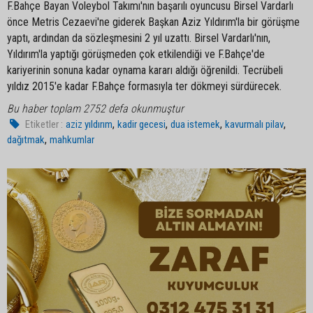
F.Bahçe Bayan Voleybol Takımı'nın başarılı oyuncusu Birsel Vardarlı
önce Metris Cezaevi'ne giderek Başkan Aziz Yıldırım'la bir görüşme
yaptı, ardından da sözleşmesini 2 yıl uzattı. Birsel Vardarlı'nın,
Yıldırım'la yaptığı görüşmeden çok etkilendiği ve F.Bahçe'de
kariyerinin sonuna kadar oynama kararı aldığı öğrenildi. Tecrübeli
yıldız 2015'e kadar F.Bahçe formasıyla ter dökmeyi sürdürecek.
Bu haber toplam 2752 defa okunmuştur
,
,
,
,
Etiketler :
aziz yıldırım
kadir gecesi
dua istemek
kavurmalı pilav
,
dağıtmak
mahkumlar