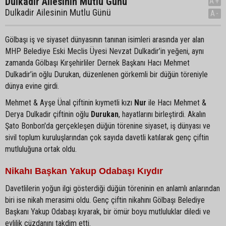
Dulkadir Ailesinin Mutlu Günü
A+
Dulkadir Ailesinin Mutlu Günü
A-
Gölbaşı iş ve siyaset dünyasının tanınan isimleri arasında yer alan
MHP Belediye Eski Meclis Üyesi Nevzat Dulkadir’in yeğeni, aynı
zamanda Gölbaşı Kırşehirliler Dernek Başkanı Hacı Mehmet
Dulkadir’in oğlu Durukan, düzenlenen görkemli bir düğün töreniyle
dünya evine girdi.
Mehmet & Ayşe Ünal çiftinin kıymetli kızı
Nur
ile Hacı Mehmet &
Derya Dulkadir çiftinin oğlu
Durukan
, hayatlarını birleştirdi. Akalın
Şato Bonbon'da gerçekleşen düğün törenine siyaset, iş dünyası ve
sivil toplum kuruluşlarından çok sayıda davetli katılarak genç çiftin
mutluluğuna ortak oldu.
Nikahı Başkan Yakup Odabaşı Kıydır
Davetlilerin yoğun ilgi gösterdiği düğün töreninin en anlamlı anlarından
biri ise nikah merasimi oldu. Genç çiftin nikahını Gölbaşı Belediye
Başkanı Yakup Odabaşı kıyarak, bir ömür boyu mutluluklar diledi ve
evlilik cüzdanını takdim etti.