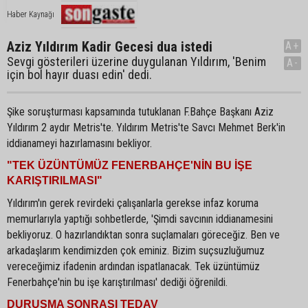
Haber Kaynağı
Aziz Yıldırım Kadir Gecesi dua istedi
A+
Sevgi gösterileri üzerine duygulanan Yıldırım, 'Benim
A-
için bol hayır duası edin' dedi.
Şike soruşturması kapsamında tutuklanan F.Bahçe Başkanı Aziz
Yıldırım 2 aydır Metris'te. Yıldırım Metris'te Savcı Mehmet Berk'in
iddianameyi hazırlamasını bekliyor.
"TEK ÜZÜNTÜMÜZ FENERBAHÇE'NİN BU İŞE
KARIŞTIRILMASI"
Yıldırım'ın gerek revirdeki çalışanlarla gerekse infaz koruma
memurlarıyla yaptığı sohbetlerde, 'Şimdi savcının iddianamesini
bekliyoruz. O hazırlandıktan sonra suçlamaları göreceğiz. Ben ve
arkadaşlarım kendimizden çok eminiz. Bizim suçsuzluğumuz
vereceğimiz ifadenin ardından ispatlanacak. Tek üzüntümüz
Fenerbahçe'nin bu işe karıştırılması' dediği öğrenildi.
DURUŞMA SONRASI TEDAV