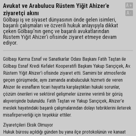
Avukat ve Arabulucu Rüstem Yiğit Ahizer'e
A+
ziyaretçi akını
A-
Gölbaşı iş ve siyaset dünyasının önde gelen isimleri,
başarılı çalışmaları ve özverili hukuk anlayışıyla dikkat
çeken Gölbaşı'nın genç ve başarılı avukatlarından
Rüstem Yiğit Ahizer’i ofisinde ziyaret etmeye devam
ediyor.
Gölbaşı Karma Esnaf ve Sanatkarlar Odası Başkanı Fatih Taştan ile
Gölbaşı Esnaf Kredi Kefalet Kooperatifi Başkanı Yakup Sarıçiçek, Av.
Rüstem Yiğit Ahizer’i ofisinde ziyaret etti. Samimi bir atmosferde
geçen görüşmede, aynı zamanda arabuluculuk hizmeti de veren
Ahizer ile esnafların ticari hayatta karşılaştıkları hukuki sorunlar,
çözüm önerileri ve sektörel gelişmeler üzerine verimli bir görüş
alışverişinde bulunuldu. Fatih Taştan ve Yakup Sarıçiçek, Ahizer’e
meslek hayatındaki başarılı çalışmalarından dolayı tebriklerini ileterek
misafirperverliği için teşekkür ettiler.
Ziyaretçileri Eksik Olmuyor
Hukuk bürosu açıldığı günden bu yana ilçe protokolünün ve kanaat