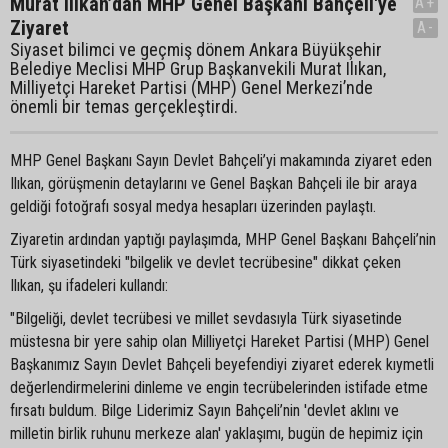
Murat Ilıkan’dan MHP Genel Başkanı Bahçeli'ye
A+
Ziyaret
A-
Siyaset bilimci ve geçmiş dönem Ankara Büyükşehir
Belediye Meclisi MHP Grup Başkanvekili Murat Ilıkan,
Milliyetçi Hareket Partisi (MHP) Genel Merkezi’nde
önemli bir temas gerçekleştirdi.
MHP Genel Başkanı Sayın Devlet Bahçeli’yi makamında ziyaret eden
Ilıkan, görüşmenin detaylarını ve Genel Başkan Bahçeli ile bir araya
geldiği fotoğrafı sosyal medya hesapları üzerinden paylaştı.
Ziyaretin ardından yaptığı paylaşımda, MHP Genel Başkanı Bahçeli’nin
Türk siyasetindeki "bilgelik ve devlet tecrübesine" dikkat çeken
Ilıkan, şu ifadeleri kullandı:
"Bilgeliği, devlet tecrübesi ve millet sevdasıyla Türk siyasetinde
müstesna bir yere sahip olan Milliyetçi Hareket Partisi (MHP) Genel
Başkanımız Sayın Devlet Bahçeli beyefendiyi ziyaret ederek kıymetli
değerlendirmelerini dinleme ve engin tecrübelerinden istifade etme
fırsatı buldum. Bilge Liderimiz Sayın Bahçeli’nin 'devlet aklını ve
milletin birlik ruhunu merkeze alan' yaklaşımı, bugün de hepimiz için