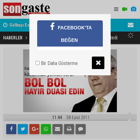
Gölbaşı Esnafının Sesi Ankara Kalkınma Ajansı'nda
Avukat ve 
FACEBOOK'TA
akını
Aziz Yıldırım Kadir Gecesi dua istedi
HABERLER
SPOR
BEĞEN
Bir Daha Gösterme
11:44
08 Eylül 2011