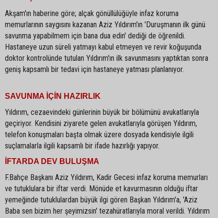
Akşam'ın haberine göre; alçak gönüllülüğüyle infaz koruma
memurlarının saygısını kazanan Aziz Yıldırım'ın 'Duruşmanın ilk günü
savunma yapabilmem için bana dua edin' dediği de öğrenildi.
Hastaneye uzun süreli yatmayı kabul etmeyen ve revir koğuşunda
doktor kontrolünde tutulan Yıldırım'ın ilk savunmasını yaptıktan sonra
geniş kapsamlı bir tedavi için hastaneye yatması planlanıyor.
SAVUNMA İÇİN HAZIRLIK
Yıldırım, cezaevindeki günlerinin büyük bir bölümünü avukatlarıyla
geçiriyor. Kendisini ziyarete gelen avukatlarıyla görüşen Yıldırım,
telefon konuşmaları başta olmak üzere dosyada kendisiyle ilgili
suçlamalarla ilgili kapsamlı bir ifade hazırlığı yapıyor.
İFTARDA DEV BULUŞMA
F.Bahçe Başkanı Aziz Yıldırım, Kadir Gecesi infaz koruma memurları
ve tutuklulara bir iftar verdi. Mönüde et kavurmasının olduğu iftar
yemeğinde tutuklulardan büyük ilgi gören Başkan Yıldırım'a, 'Aziz
Baba sen bizim her şeyimizsin' tezahüratlarıyla moral verildi. Yıldırım