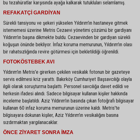
bu tezahüratlar karşısında ayağa kalkarak tutukluları selamlamış.
REFAKATÇİ GARDİYAN
Sürekli tansiyonu ve şekeri yükselen Yıldırım'ın hastaneye gitmek
istememesi üzerine Metris Cezaevi yönetimi çözümü bir gardiyanı
Yıldırım'ın başına dikmekte buldu. Cezaevinden bir gardiyan sürekli
koğuşun önünde bekliyor. İnfaz koruma memurunun, Yıldırım'ın olası
bir rahatsızlığında revire götürmesi için bekletildiği öğrenildi.
FOTOKÖSTEBEK AVI
Yıldırım'ın Metris'e girerken çekilen vesikalık fotonun bir gazeteye
servis edilmesi kriz yarattı. Bakırköy Cumhuriyet Başsavcılığı olayla
ilgili olarak soruşturma başlattı. Personel savcılığa davet edildi ve
herkesin ifadesi alındı. Sadece bilgisayar kullanan kişiler hakkında
inceleme başlatıldı. Aziz Yıldırım'ın basında çıkan fotoğrafı bilgisayar
kullanan 60 infaz koruma memurunun üzerine kaldı. Metris'te
bilgisayara dokunan kişiler, Aziz Yıldırım'ın vesikalığını basına
sızdırmaktan yargılanacaklar.
ÖNCE ZİYARET SONRA İMZA