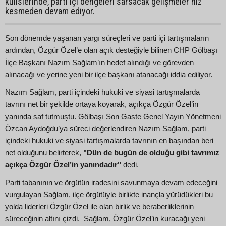
kulislerinde, parti içi dengeleri sarsacak gelişmeler hız
kesmeden devam ediyor.
Son dönemde yaşanan yargı süreçleri ve parti içi tartışmaların
ardından, Özgür Özel’e olan açık desteğiyle bilinen CHP Gölbaşı
İlçe Başkanı Nazım Sağlam’ın hedef alındığı ve görevden
alınacağı ve yerine yeni bir ilçe başkanı atanacağı iddia ediliyor.
Nazım Sağlam, parti içindeki hukuki ve siyasi tartışmalarda
tavrını net bir şekilde ortaya koyarak, açıkça Özgür Özel’in
yanında saf tutmuştu. Gölbaşı Son Gaste Genel Yayın Yönetmeni
Özcan Aydoğdu’ya süreci değerlendiren Nazım Sağlam, parti
içindeki hukuki ve siyasi tartışmalarda tavrının en başından beri
net olduğunu belirterek,
"Dün de bugün de olduğu gibi tavrımız
açıkça Özgür Özel’in yanındadır"
dedi.
Parti tabanının ve örgütün iradesini savunmaya devam edeceğini
vurgulayan Sağlam, ilçe örgütüyle birlikte inançla yürüdükleri bu
yolda liderleri Özgür Özel ile olan birlik ve beraberliklerinin
süreceğinin altını çizdi. Sağlam, Özgür Özel’in kuracağı yeni