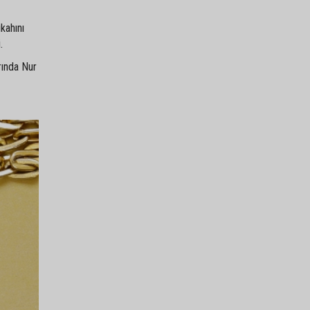
kahını
.
rında Nur