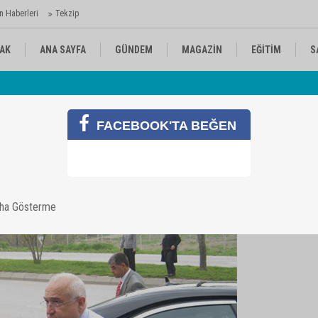
n Haberleri
Tekzip
AK
ANA SAYFA
GÜNDEM
MAGAZİN
EĞİTİM
S
 Ajansı'nda
Av
KÜLTÜR-SANAT
SPOR
RÖPORTAJ
FACEBOOK'TA BEĞEN
aha Gösterme