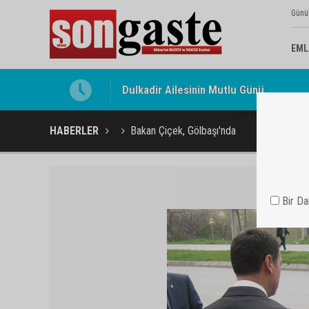
Günü
EML
Gölbaşı Esnafının Sesi Ankara Kalkınma
HABERLER
Bakan Çiçek, Gölbaşı'nda
Bir D