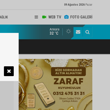
09 Ağustos 2026
Pazar
WEB TV
FOTO GALERİ
AĞLIK
Ankara
ukat ve Arabulucu Rüstem Yiğit Ahizer'e ziyaretçi akını
32 °C