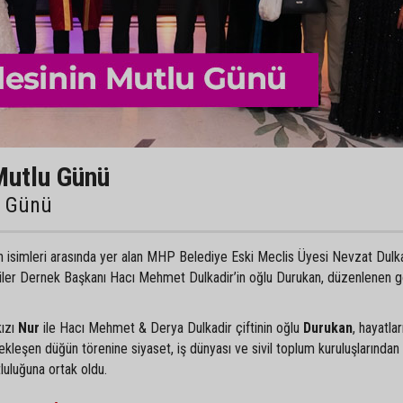
Mutlu Günü
u Günü
an isimleri arasında yer alan MHP Belediye Eski Meclis Üyesi Nevzat Dulka
liler Dernek Başkanı Hacı Mehmet Dulkadir’in oğlu Durukan, düzenlenen 
kızı
Nur
ile Hacı Mehmet & Derya Dulkadir çiftinin oğlu
Durukan
, hayatlar
ekleşen düğün törenine siyaset, iş dünyası ve sivil toplum kuruluşlarından
tluluğuna ortak oldu.