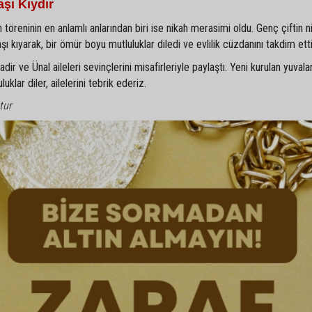
şı Kıydır
 töreninin en anlamlı anlarından biri ise nikah merasimi oldu. Genç çiftin ni
kıyarak, bir ömür boyu mutluluklar diledi ve evlilik cüzdanını takdim etti
r ve Ünal aileleri sevinçlerini misafirleriyle paylaştı. Yeni kurulan yuvala
klar diler, ailelerini tebrik ederiz.
tur