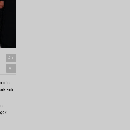
A+
A-
dir’in
görkemli
ını
 çok