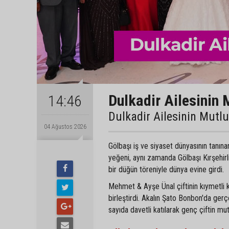
Dulkadir Ailesinin 
14:46
Dulkadir Ailesinin Mutl
04 Ağustos 2026
Gölbaşı iş ve siyaset dünyasının tanın
yeğeni, aynı zamanda Gölbaşı Kırşehir
bir düğün töreniyle dünya evine girdi.
Mehmet & Ayşe Ünal çiftinin kıymetli 
birleştirdi. Akalın Şato Bonbon'da gerç
sayıda davetli katılarak genç çiftin mu