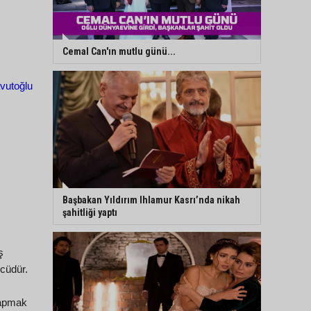
Cemal Can'ın mutlu günü...
vutoğlu
Başbakan Yıldırım Ihlamur Kasrı’nda nikah
şahitliği yaptı
ş
ücüdür.
yapmak