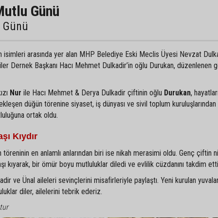
Mutlu Günü
u Günü
an isimleri arasında yer alan MHP Belediye Eski Meclis Üyesi Nevzat Dulka
liler Dernek Başkanı Hacı Mehmet Dulkadir’in oğlu Durukan, düzenlenen 
kızı
Nur
ile Hacı Mehmet & Derya Dulkadir çiftinin oğlu
Durukan
, hayatlar
ekleşen düğün törenine siyaset, iş dünyası ve sivil toplum kuruluşlarından
tluluğuna ortak oldu.
şı Kıydır
 töreninin en anlamlı anlarından biri ise nikah merasimi oldu. Genç çiftin ni
kıyarak, bir ömür boyu mutluluklar diledi ve evlilik cüzdanını takdim etti
r ve Ünal aileleri sevinçlerini misafirleriyle paylaştı. Yeni kurulan yuvala
klar diler, ailelerini tebrik ederiz.
tur