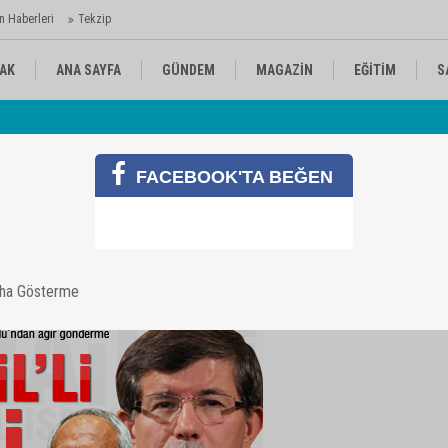
n Haberleri
Tekzip
AK
ANA SAYFA
GÜNDEM
MAGAZİN
EĞİTİM
S
 Ajansı'nda
Av
KÜLTÜR-SANAT
SPOR
RÖPORTAJ
FACEBOOK'TA BEĞEN
ğlu'na ağır gönderme
aha Gösterme