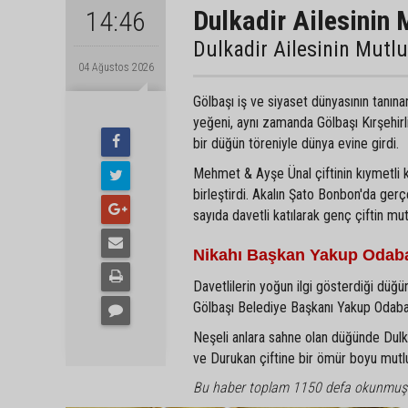
Dulkadir Ailesinin 
14:46
Dulkadir Ailesinin Mutl
04 Ağustos 2026
Gölbaşı iş ve siyaset dünyasının tanın
yeğeni, aynı zamanda Gölbaşı Kırşehir
bir düğün töreniyle dünya evine girdi.
Mehmet & Ayşe Ünal çiftinin kıymetli 
birleştirdi. Akalın Şato Bonbon'da gerç
sayıda davetli katılarak genç çiftin mu
Nikahı Başkan Yakup Odaba
Davetlilerin yoğun ilgi gösterdiği düğün
Gölbaşı Belediye Başkanı Yakup Odabaşı 
Neşeli anlara sahne olan düğünde Dulkadi
ve Durukan çiftine bir ömür boyu mutlulu
Bu haber toplam 1150 defa okunmuş