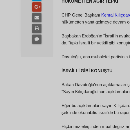
HÜKÜMETTEN AĞIR TEPKİ
CHP Genel Başkanı
Kemal Kılıçdar
hükümetten yanıt gelmeye devam ed
Başbakan Erdoğan'ın "İsrail'in avuk
da, "tıpkı İsrailli bir yetkili gibi ko
Davutoğlu, ana muhalefet partisinin t
İSRAİLLİ GİBİ KONUŞTU
Bakan Davutoğlu'nun açıklamaları ş
"Sayın Kılıçdaroğlu'nun açıklamaları
Eğer bu açıklamaları sayın Kılıçdaroğl
şeklinde okunabilir. İsrail'de bu rap
Hiçbirimiz eleştiriden muaf değiliz 