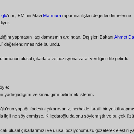
oğlu
'nun, BM'nin Mavi
Marmara
raporuna ilişkin değerlendirmelerine
iyor.
atlığını yapmasın" açıklamasının ardından, Dışişleri Bakanı
Ahmet Da
nuştu" değerlendirmesinde bulundu.
utumunun ulusal çıkarlara ve pozisyona zarar verdiğini dile getirdi.
öyle:
nı yadırgadığımı ve kınadığımı belirtmek isterim.
u'nun yaptığı ifadesini çıkarırsanız, herhalde İsrailli bir yetkili yapmı
orla ilgili ne söylenmişse, Kılıçdaroğlu da onu söylemiştir ve bu çok üz
ancak ulusal çıkarlarımızı ve ulusal poziyonumuzu gözeterek eleştiri 