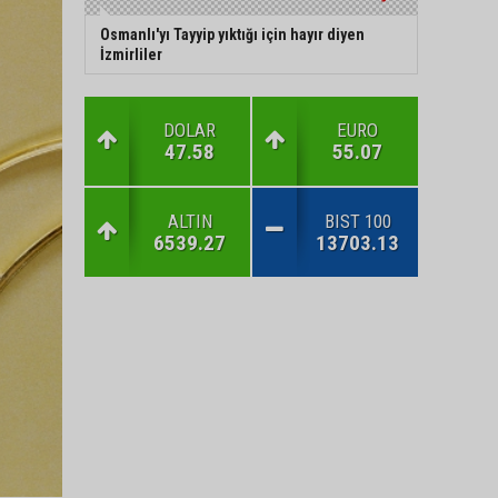
Osmanlı'yı Tayyip yıktığı için hayır diyen
İzmirliler
DOLAR
EURO
47.58
55.07
ALTIN
BIST 100
6539.27
13703.13