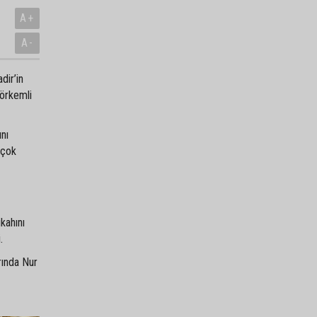
A+
A-
dir’in
görkemli
ını
 çok
kahını
.
rında Nur