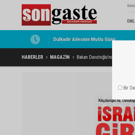
Günü
EML
Gölbaşı Esnafının Sesi Ankara Kalkınma
HABERLER
MAGAZİN
Bakan Davutoğlu'ndan Kılıçdaro
Bir D