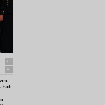
A+
A-
dir’in
görkemli
ını