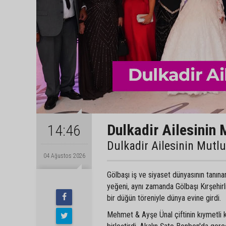
Dulkadir Ailesinin 
14:46
Dulkadir Ailesinin Mutl
04 Ağustos 2026
Gölbaşı iş ve siyaset dünyasının tanın
yeğeni, aynı zamanda Gölbaşı Kırşehir
bir düğün töreniyle dünya evine girdi.
Mehmet & Ayşe Ünal çiftinin kıymetli 