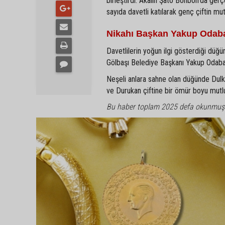
birleştirdi. Akalın Şato Bonbon'da gerç
sayıda davetli katılarak genç çiftin mu
Nikahı Başkan Yakup Odaba
Davetlilerin yoğun ilgi gösterdiği düğün
Gölbaşı Belediye Başkanı Yakup Odabaşı 
Neşeli anlara sahne olan düğünde Dulkadi
ve Durukan çiftine bir ömür boyu mutlulu
Bu haber toplam 2025 defa okunmuş