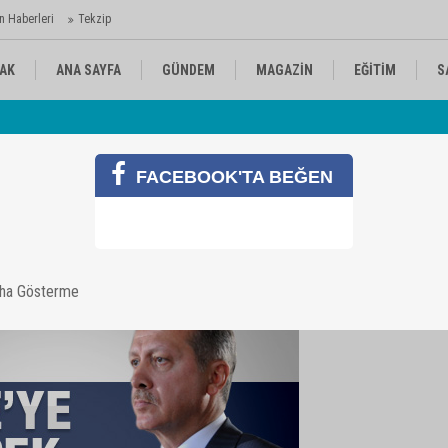
n Haberleri
Tekzip
AK
ANA SAYFA
GÜNDEM
MAGAZİN
EĞİTİM
S
 Ajansı'nda
Av
KÜLTÜR-SANAT
SPOR
RÖPORTAJ
FACEBOOK'TA BEĞEN
diyor
aha Gösterme