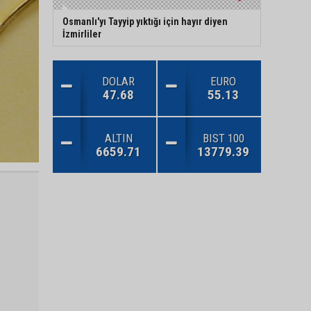
Osmanlı'yı Tayyip yıktığı için hayır diyen
İzmirliler
DOLAR
EURO
47.68
55.13
ALTIN
BIST 100
6659.71
13779.39