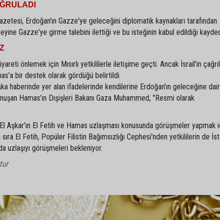
OĞRULADI
azetesi, Erdoğan'ın Gazze'ye geleceğini diplomatik kaynakları tarafından
eyine Gazze'ye girme talebini ilettiği ve bu isteğinin kabul edildiği kayded
Z
areti önlemek için Mısırlı yetkililerle iletişime geçti. Ancak İsrail'in çağrıl
mas'a bir destek olarak gördüğü belirtildi.
aşka haberinde yer alan ifadelerinde kendilerine Erdoğan'ın geleceğine dai
 konuşan Hamas'ın Dışişleri Bakanı Gaza Muhammed, "Resmi olarak
l El Aşkar'ın El Fetih ve Hamas uzlaşması konusunda görüşmeler yapmak i
anı sıra El Fetih, Popüler Filistin Bağımsızlığı Cephesi'nden yetkililerin de İs
'da uzlaşıyı görüşmeleri bekleniyor.
tur