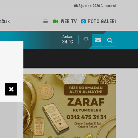
08 Ağustos 2026
Cumartesi
WEB TV
FOTO GALERİ
AĞLIK
Ankara
ukat ve Arabulucu Rüstem Yiğit Ahizer'e ziyaretçi akını
34 °C