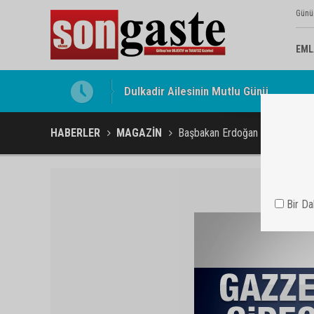
Günü
EML
Gölbaşı Esnafının Sesi Ankara Kalkınma
HABERLER
MAGAZİN
Başbakan Erdoğan Gazze'ye gi
Bir D