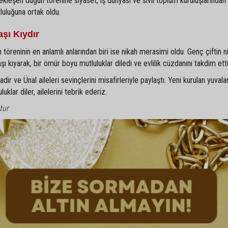
ekleşen düğün törenine siyaset, iş dünyası ve sivil toplum kuruluşlarından
tluluğuna ortak oldu.
şı Kıydır
 töreninin en anlamlı anlarından biri ise nikah merasimi oldu. Genç çiftin ni
kıyarak, bir ömür boyu mutluluklar diledi ve evlilik cüzdanını takdim etti
r ve Ünal aileleri sevinçlerini misafirleriyle paylaştı. Yeni kurulan yuvala
klar diler, ailelerini tebrik ederiz.
tur