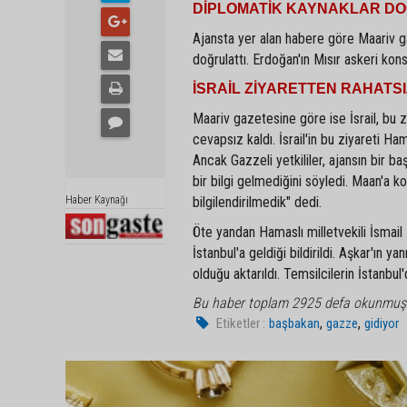
DİPLOMATİK KAYNAKLAR D
Ajansta yer alan habere göre Maariv g
doğrulattı. Erdoğan'ın Mısır askeri kons
İSRAİL ZİYARETTEN RAHATSI
Maariv gazetesine göre ise İsrail, bu ziy
cevapsız kaldı. İsrail'in bu ziyareti Ha
Ancak Gazzeli yetkililer, ajansın bir b
bir bilgi gelmediğini söyledi. Maan'a
Haber Kaynağı
bilgilendirilmedik" dedi.
Öte yandan Hamaslı milletvekili İsmai
İstanbul'a geldiği bildirildi. Aşkar'ın y
olduğu aktarıldı. Temsilcilerin İstanbul
Bu haber toplam 2925 defa okunmuş
,
,
Etiketler :
başbakan
gazze
gidiyor