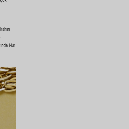
 çok
kahını
.
rında Nur