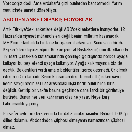
Vereceğiz dedi. Ama Ardahan'a gitti bunlardan bahsetmedi. Yarım
saat içinde anında dönebiliyor.
ABD'DEN ANKET SİPARİŞ EDİYORLAR
Artık Türkiye'deki anketlere değil ABD'deki anketlere inanıyorlar. 12
Haziran'da siyaset mühendisleri değil benim milletim kazanacak.
MHP'nin İstanbul'da bir tane korgeneral adayı var. Şunu sana bir de
Kayseri'den duyuracağım. Bu korgeneral Başbakanlığımın ilk yıllarında
18 Mart Çanakkale kutlamalarında çehitliğe geldiğimde herkes ayağa
kalkıyor bu bey efendi ayağa kalkmıyor. Ayağa kalkmayınca biz de
geçtik. Beklentileri vardı ama o beklentileri gerçekleşmedi. Or olmak
istiyordu Or olamadı. Senin kahraman diye temsil ettiğin kişi saygı
nedir, sevgi nedir, ast üst arasındaki ilişki nedir bunu bilen birisi
değildir. Getirip bir vakfın başına geçirince daha farklı bir görüntüye
büründü. Bunun her yeri kahraman olsa ne yazar. Neye karşı
kahramanlık yapmış.
Bu sefer öyle bir ders verin ki bir daha unutamasınlar. Bahçeli TOKİ'yi
diline dolamış. Abdestinden şüphesi olmayanın namazından şüphesi
olmaz.