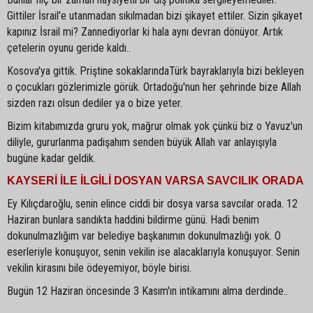
Gittiler İsrail'e utanmadan sıkılmadan bizi şikayet ettiler. Sizin şikayet
kapınız İsrail mi? Zannediyorlar ki hala aynı devran dönüyor. Artık
çetelerin oyunu geride kaldı..
Kosova'ya gittik. Priştine sokaklarındaTürk bayraklarıyla bizi bekleyen
o çocukları gözlerimizle görük. Ortadoğu'nun her şehrinde bize Allah
sizden razı olsun dediler ya o bize yeter.
Bizim kitabımızda gruru yok, mağrur olmak yok çünkü biz o Yavuz'un
diliyle, gururlanma padişahım senden büyük Allah var anlayışıyla
bugüne kadar geldik.
KAYSERİ İLE İLGİLİ DOSYAN VARSA SAVCILIK ORADA
Ey Kılıçdaroğlu, senin elince ciddi bir dosya varsa savcılar orada. 12
Haziran bunlara sandıkta haddini bildirme günü. Hadi benim
dokunulmazlığım var belediye başkanımın dokunulmazlığı yok. O
eserleriyle konuşuyor, senin vekilin ise alacaklarıyla konuşuyor. Senin
vekilin kirasını bile ödeyemiyor, böyle birisi.
Bugün 12 Haziran öncesinde 3 Kasım'ın intikamını alma derdinde..