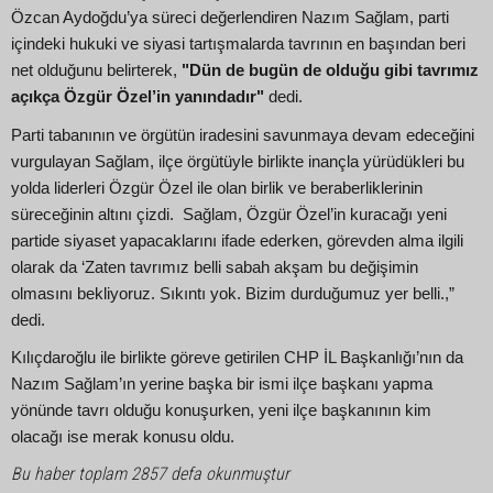
Özcan Aydoğdu’ya süreci değerlendiren Nazım Sağlam, parti
içindeki hukuki ve siyasi tartışmalarda tavrının en başından beri
net olduğunu belirterek,
"Dün de bugün de olduğu gibi tavrımız
açıkça Özgür Özel’in yanındadır"
dedi.
Parti tabanının ve örgütün iradesini savunmaya devam edeceğini
vurgulayan Sağlam, ilçe örgütüyle birlikte inançla yürüdükleri bu
yolda liderleri Özgür Özel ile olan birlik ve beraberliklerinin
süreceğinin altını çizdi. Sağlam, Özgür Özel’in kuracağı yeni
partide siyaset yapacaklarını ifade ederken, görevden alma ilgili
olarak da ‘Zaten tavrımız belli sabah akşam bu değişimin
olmasını bekliyoruz. Sıkıntı yok. Bizim durduğumuz yer belli.,”
dedi.
Kılıçdaroğlu ile birlikte göreve getirilen CHP İL Başkanlığı’nın da
Nazım Sağlam’ın yerine başka bir ismi ilçe başkanı yapma
yönünde tavrı olduğu konuşurken, yeni ilçe başkanının kim
olacağı ise merak konusu oldu.
Bu haber toplam 2857 defa okunmuştur