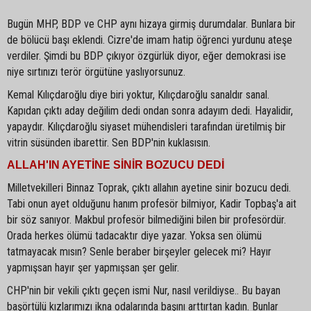
Bugün MHP, BDP ve CHP aynı hizaya girmiş durumdalar. Bunlara bir
de bölücü başı eklendi. Cizre'de imam hatip öğrenci yurdunu ateşe
verdiler. Şimdi bu BDP çıkıyor özgürlük diyor, eğer demokrasi ise
niye sırtınızı terör örgütüne yaslıyorsunuz.
Kemal Kılıçdaroğlu diye biri yoktur, Kılıçdaroğlu sanaldır sanal.
Kapıdan çıktı aday değilim dedi ondan sonra adayım dedi. Hayalidir,
yapaydır. Kılıçdaroğlu siyaset mühendisleri tarafından üretilmiş bir
vitrin süsünden ibarettir. Sen BDP'nin kuklasısın.
ALLAH'IN AYETİNE SİNİR BOZUCU DEDİ
Milletvekilleri Binnaz Toprak, çıktı allahın ayetine sinir bozucu dedi.
Tabi onun ayet olduğunu hanım profesör bilmiyor, Kadir Topbaş'a ait
bir söz sanıyor. Makbul profesör bilmediğini bilen bir profesördür.
Orada herkes ölümü tadacaktır diye yazar. Yoksa sen ölümü
tatmayacak mısın? Senle beraber birşeyler gelecek mi? Hayır
yapmışsan hayır şer yapmışsan şer gelir.
CHP'nin bir vekili çıktı geçen ismi Nur, nasıl verildiyse.. Bu bayan
başörtülü kızlarımızı ikna odalarında başını arttırtan kadın. Bunlar