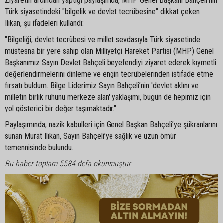
Ziyaretin ardından yaptığı paylaşımda, MHP Genel Başkanı Bahçeli’nin
Türk siyasetindeki "bilgelik ve devlet tecrübesine" dikkat çeken
Ilıkan, şu ifadeleri kullandı:
"Bilgeliği, devlet tecrübesi ve millet sevdasıyla Türk siyasetinde
müstesna bir yere sahip olan Milliyetçi Hareket Partisi (MHP) Genel
Başkanımız Sayın Devlet Bahçeli beyefendiyi ziyaret ederek kıymetli
değerlendirmelerini dinleme ve engin tecrübelerinden istifade etme
fırsatı buldum. Bilge Liderimiz Sayın Bahçeli’nin 'devlet aklını ve
milletin birlik ruhunu merkeze alan' yaklaşımı, bugün de hepimiz için
yol gösterici bir değer taşımaktadır."
Paylaşımında, nazik kabulleri için Genel Başkan Bahçeli’ye şükranlarını
sunan Murat Ilıkan, Sayın Bahçeli’ye sağlık ve uzun ömür
temennisinde bulundu.
Bu haber toplam 5584 defa okunmuştur