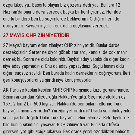
özgürlükçü ya.. Başörtü olayını biz çözeriz dedi yaa. Bunlara 12
Haziran'da onurlu dersi verecek başka bir kent çıkmaz. Her ilde
onurlu bir ders ben bu seçimlerde bekliyorum. Gittiğim her ilde
görüyorum. Kayseri inşallah çok daha güçlüsünü verecek.
27 MAYIS CHP ZİHNİYETİDİR
27 Mayıs'ı bayram eden zihniyet CHP zihniyetidir. Bunlar darbe
destekçisidir. Serter ne diyor göbek atarlardı, kendisi de çok mahir
demek ki.. Sonra ne oldu kaldırıldı. Baykal aday yapıldı da diğer kadını
niye aday yapmadınız. Onu da aday yapsaydınız. Suçlu hanım oldu
diğeri suçsuz sayıldı. Ben burada
kadın
derneklerini çağırıyorum. İleri
geri konuşuyorlardı ya şimdi niye konuşmuyorlar.
AK Parti'ye kaplan kesilen MHP, CHP karşısında kuzu görünümünde.
Benim arkamdan Kılıçdaroğlu Hakkari'ye gitti. Seçimde aldıkları oy
157.. 2 bin 2 bin 500 kişi var. Hakkari'de sen onların ellerine Türk
bayrağını niçin vermedin? Yüreğin yetmedi mi? Orada seni dinleyenler
senin partin değildi. Onlar Türk bayrağını eline alamaz. Belediyelerde
bile bunun sıkıntısını yaşayan BDP zihniyeti var. Bunlarla ittifaka
girersen iyot gibi açığa çıkarsın. Bak orada yerel özerklikten bahsetti.