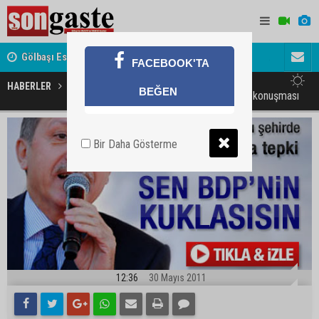
Gölbaşı Esnafının Sesi Ankara Kalkınma Ajansı'nda
Avukat ve 
FACEBOOK'TA
akını
HABERLER
MAGAZİN
BEĞEN
Başbakan Erdoğan'ın Kayseri konuşması
Bir Daha Gösterme
12:36
30 Mayıs 2011