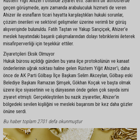
Rüstem Yiğit Ahizer’i ofisinde ziyaret etti. Samimi bir atmosferde
geçen görüşmede, aynı zamanda arabuluculuk hizmeti de veren
Ahizer ile esnafların ticari hayatta karşılaştıkları hukuki sorunlar,
çözüm önerileri ve sektörel gelişmeler üzerine verimli bir görüş
alışverişinde bulunuldu. Fatih Taştan ve Yakup Sarıçiçek, Ahizer’e
meslek hayatındaki başarılı çalışmalarından dolayı tebriklerini ileterek
misafirperverliği için teşekkür ettiler.
Ziyaretçileri Eksik Olmuyor
Hukuk bürosu açıldığı günden bu yana ilçe protokolünün ve kanaat
önderlerinin uğrak noktası haline gelen Rüstem Yiğit Ahizer’i, daha
önce de AK Parti Gölbaşı İlçe Başkanı Selim Akceylan, Gölbaşı eski
Belediye Başkanı Ramazan Şimşek, Gökhan Koçak ve başta olmak
üzere ilçe siyasetinin ve iş dünyasının önde gelen çok sayıda ismi
ziyaret etmişti. Gerçekleştirilen bu nazik ziyaretler, Ahizer’in
bölgedeki sevilen kişiliğini ve mesleki başarısını bir kez daha gözler
önüne serdi.
Bu haber toplam 2701 defa okunmuştur