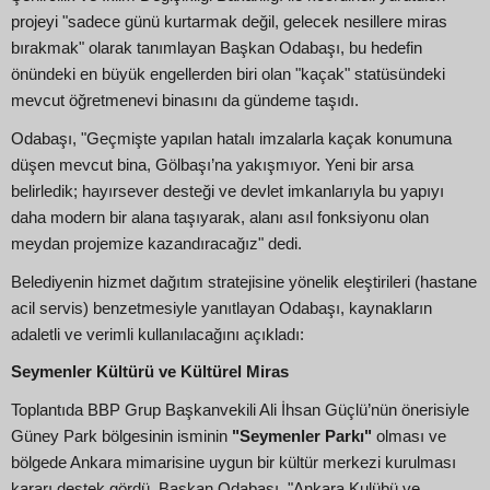
projeyi "sadece günü kurtarmak değil, gelecek nesillere miras
bırakmak" olarak tanımlayan Başkan Odabaşı, bu hedefin
önündeki en büyük engellerden biri olan "kaçak" statüsündeki
mevcut öğretmenevi binasını da gündeme taşıdı.
Odabaşı, "Geçmişte yapılan hatalı imzalarla kaçak konumuna
düşen mevcut bina, Gölbaşı’na yakışmıyor. Yeni bir arsa
belirledik; hayırsever desteği ve devlet imkanlarıyla bu yapıyı
daha modern bir alana taşıyarak, alanı asıl fonksiyonu olan
meydan projemize kazandıracağız" dedi.
Belediyenin hizmet dağıtım stratejisine yönelik eleştirileri (hastane
acil servis) benzetmesiyle yanıtlayan Odabaşı, kaynakların
adaletli ve verimli kullanılacağını açıkladı:
Seymenler Kültürü ve Kültürel Miras
Toplantıda BBP Grup Başkanvekili Ali İhsan Güçlü’nün önerisiyle
Güney Park bölgesinin isminin
"Seymenler Parkı"
olması ve
bölgede Ankara mimarisine uygun bir kültür merkezi kurulması
kararı destek gördü. Başkan Odabaşı, "Ankara Kulübü ve