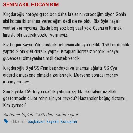
SENİN AKIL HOCAN KİM
Kılıçdaroğlu nereye gitse ben daha fazlasını vereceğim diyor. Senin
akıl hocan iki anahtar vereceğim dedi de ne oldu. Biz öyle hayali
vaatler vermiyoruz. Bizde boş söz boş vaat yok. Oyunu arttırmak
hırsıyla olmayacak sözler vermeyiz.
Biz bugün Kayseri'den ustalık belgesini almaya geldik. 163 bin derslik
yaptık. 2 bin 494 derslik yaptık. Kitapları ücretsiz verdik. Sosyal
güvencesi olmayanlara mali destek verdik.
Kılıçdaroğlu 8 yıl SSK'nın başındaydı ve anamızı ağlattı. SSK'ya
giderdik muayene olmakta zorlanırdık. Muayene sonrası money
money money...
Son 8 yılda 159 trilyon sağlık yatırımı yaptık. Hastalarımız allah
göstermesin ölüler rehin alınıyor muydu? Hastaneler koğuş sistemi..
Kim ayrımcı?
Bu haber toplam 1849 defa okunmuştur
,
,
Etiketler :
başbakan
kayseri
konuşma