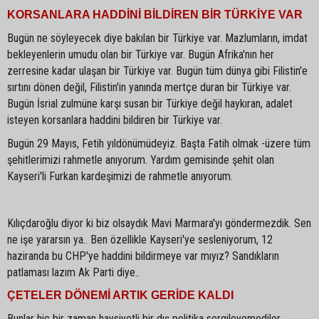
KORSANLARA HADDİNİ BİLDİREN BİR TÜRKİYE VAR
Bugün ne söyleyecek diye bakılan bir Türkiye var. Mazlumların, imdat
bekleyenlerin umudu olan bir Türkiye var. Bugün Afrika'nın her
zerresine kadar ulaşan bir Türkiye var. Bugün tüm dünya gibi Filistin'e
sırtını dönen değil, Filistin'in yanında mertçe duran bir Türkiye var.
Bugün İsrial zulmüne karşı susan bir Türkiye değil haykıran, adalet
isteyen korsanlara haddini bildiren bir Türkiye var.
Bugün 29 Mayıs, Fetih yıldönümüdeyiz. Başta Fatih olmak -üzere tüm
şehitlerimizi rahmetle anıyorum. Yardım gemisinde şehit olan
Kayseri'li Furkan kardeşimizi de rahmetle anıyorum.
Kılıçdaroğlu diyor ki biz olsaydık Mavi Marmara'yı göndermezdik. Sen
ne işe yararsın ya.. Ben özellikle Kayseri'ye sesleniyorum, 12
haziranda bu CHP'ye haddini bildirmeye var mıyız? Sandıkların
patlaması lazım Ak Parti diye..
ÇETELER DÖNEMİ ARTIK GERİDE KALDI
Bunlar hiç bir zaman haysiyetli bir dış politika sergileyemediler.