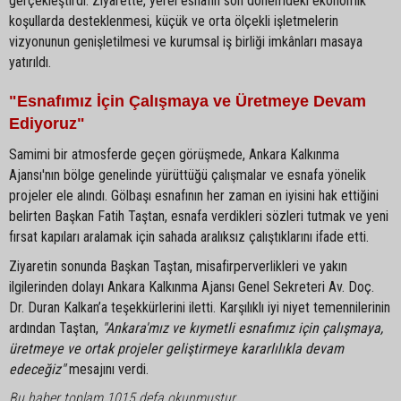
gerçekleştirdi. Ziyarette, yerel esnafın son dönemdeki ekonomik
koşullarda desteklenmesi, küçük ve orta ölçekli işletmelerin
vizyonunun genişletilmesi ve kurumsal iş birliği imkânları masaya
yatırıldı.
"Esnafımız İçin Çalışmaya ve Üretmeye Devam
Ediyoruz"
Samimi bir atmosferde geçen görüşmede, Ankara Kalkınma
Ajansı'nın bölge genelinde yürüttüğü çalışmalar ve esnafa yönelik
projeler ele alındı. Gölbaşı esnafının her zaman en iyisini hak ettiğini
belirten Başkan Fatih Taştan, esnafa verdikleri sözleri tutmak ve yeni
fırsat kapıları aralamak için sahada aralıksız çalıştıklarını ifade etti.
Ziyaretin sonunda Başkan Taştan, misafirperverlikleri ve yakın
ilgilerinden dolayı Ankara Kalkınma Ajansı Genel Sekreteri Av. Doç.
Dr. Duran Kalkan’a teşekkürlerini iletti. Karşılıklı iyi niyet temennilerinin
ardından Taştan,
"Ankara'mız ve kıymetli esnafımız için çalışmaya,
üretmeye ve ortak projeler geliştirmeye kararlılıkla devam
edeceğiz"
mesajını verdi.
Bu haber toplam 1015 defa okunmuştur