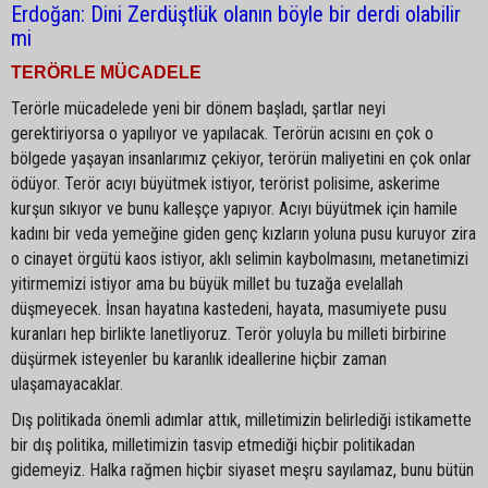
Erdoğan: Dini Zerdüştlük olanın böyle bir derdi olabilir
mi
TERÖRLE MÜCADELE
Terörle mücadelede yeni bir dönem başladı, şartlar neyi
gerektiriyorsa o yapılıyor ve yapılacak. Terörün acısını en çok o
bölgede yaşayan insanlarımız çekiyor, terörün maliyetini en çok onlar
ödüyor. Terör acıyı büyütmek istiyor, terörist polisime, askerime
kurşun sıkıyor ve bunu kalleşçe yapıyor. Acıyı büyütmek için hamile
kadını bir veda yemeğine giden genç kızların yoluna pusu kuruyor zira
o cinayet örgütü kaos istiyor, aklı selimin kaybolmasını, metanetimizi
yitirmemizi istiyor ama bu büyük millet bu tuzağa evelallah
düşmeyecek. İnsan hayatına kastedeni, hayata, masumiyete pusu
kuranları hep birlikte lanetliyoruz. Terör yoluyla bu milleti birbirine
düşürmek isteyenler bu karanlık ideallerine hiçbir zaman
ulaşamayacaklar.
Dış politikada önemli adımlar attık, milletimizin belirlediği istikamette
bir dış politika, milletimizin tasvip etmediği hiçbir politikadan
gidemeyiz. Halka rağmen hiçbir siyaset meşru sayılamaz, bunu bütün