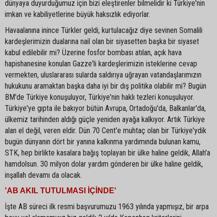
dünyaya duyurduğumuz için bizi eleştirenler bilmelidir ki Türkiye'nin
imkan ve kabiliyetlerine büyük haksızlık ediyorlar.
Havaalanına inince Türkler geldi, kurtulacağız diye sevinen Somalili
kardeşlerimizin dualarına nail olan bir siyasetten başka bir siyaset
kabul edilebilir mi? Üzerine fosfor bombası atılan, açık hava
hapishanesine konulan Gazze'li kardeşlerimizin isteklerine cevap
vermekten, uluslararası sularda saldırıya uğrayan vatandaşlarımızın
hukukunu aramaktan başka daha iyi bir dış politika olabilir mi? Bugün
BM'de Türkiye konuşuluyor, Türkiye'nin haklı tezleri konuşuluyor.
Türkiye'ye gıpta ile bakıyor bütün Avrupa, Ortadoğu'da, Balkanlar'da,
ülkemiz tarihinden aldığı güçle yeniden ayağa kalkıyor. Artık Türkiye
alan el değil, veren eldir. Dün 70 Cent'e muhtaç olan bir Türkiye'ydik
bugün dünyanın dört bir yanına kalkınma yardımında bulunan kamu,
STK, hep birlikte kasalara bağış toplayan bir ülke haline geldik, Allah'a
hamdolsun. 30 milyon dolar yardım gönderen bir ülke haline geldik,
inşallah devamı da olacak.
'AB AKIL TUTULMASI İÇİNDE'
İşte AB süreci ilk resmi başvurumuzu 1963 yılında yapmışız, bir arpa