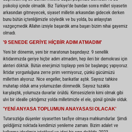
psikoloji içinde olmadık. Biz Türkiye'de bundan sonra millet siyasetin
arkasından gitmeyecek, siyaset milletin arkasından gidecek derken
bunu bütün içtenliğimizle söyledik ve bu yolda, bu anlayıştan
vazgeçmedik Allahın izniyle başardık ama başarı bizim nihai gayemiz
olmadı.
'9 SENEDE GERİYE HİÇBİR ADIM ATMADIM'
Yeni bir dönemin, yeni bir maratonun başındayız. 9 senellik
iktidarımızda geriye hiçbir adım atmadım, hep ileri bir demokrasi için
alınteri döktük. Bütün enerjimizi toplayıp yeni bir başlangıç yapıyoruz.
İktidar yorgunluğuna zerre prim vermiyoruz, çünkü gücümüzü
milletten alıyoruz. Nice engeller, barikatlar aştık. Sayısız tahkire
muhatap olduk ama yolumuzdan dönmedik. Sayısız tuzakla
karşılaştık, yolumuza duvarlar örüldü. Kimsesizlerin kimi olmak gibi
ulvi bir idealle çıktığımız yolda milletimizle el ele, gönül gönüle olduk.
'YENİ ANYASA TOPLUMUN ANAYASASI OLACAK'
Tutarsızlığa düşenler siyasetten tasfiye olmaya mahkumdurlar. Şimdi
geldiğimiz noktada kendimizi yenileme zamanı. Bizim adalet ve