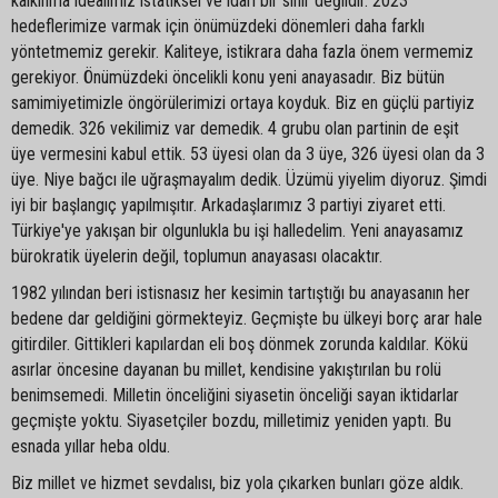
kalkınma idealimiz istatiksel ve idari bir sınır değildir. 2023
hedeflerimize varmak için önümüzdeki dönemleri daha farklı
yöntetmemiz gerekir. Kaliteye, istikrara daha fazla önem vermemiz
gerekiyor. Önümüzdeki öncelikli konu yeni anayasadır. Biz bütün
samimiyetimizle öngörülerimizi ortaya koyduk. Biz en güçlü partiyiz
demedik. 326 vekilimiz var demedik. 4 grubu olan partinin de eşit
üye vermesini kabul ettik. 53 üyesi olan da 3 üye, 326 üyesi olan da 3
üye. Niye bağcı ile uğraşmayalım dedik. Üzümü yiyelim diyoruz. Şimdi
iyi bir başlangıç yapılmışıtır. Arkadaşlarımız 3 partiyi ziyaret etti.
Türkiye'ye yakışan bir olgunlukla bu işi halledelim. Yeni anayasamız
bürokratik üyelerin değil, toplumun anayasası olacaktır.
1982 yılından beri istisnasız her kesimin tartıştığı bu anayasanın her
bedene dar geldiğini görmekteyiz. Geçmişte bu ülkeyi borç arar hale
gitirdiler. Gittikleri kapılardan eli boş dönmek zorunda kaldılar. Kökü
asırlar öncesine dayanan bu millet, kendisine yakıştırılan bu rolü
benimsemedi. Milletin önceliğini siyasetin önceliği sayan iktidarlar
geçmişte yoktu. Siyasetçiler bozdu, milletimiz yeniden yaptı. Bu
esnada yıllar heba oldu.
Biz millet ve hizmet sevdalısı, biz yola çıkarken bunları göze aldık.