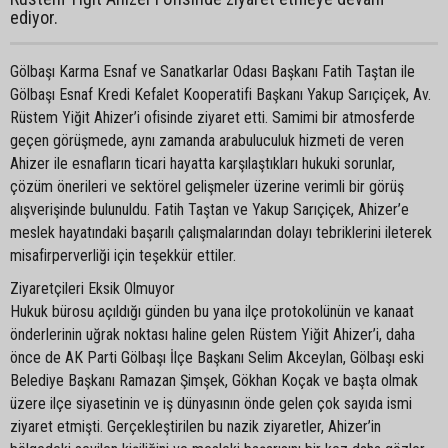
ediyor.
Gölbaşı Karma Esnaf ve Sanatkarlar Odası Başkanı Fatih Taştan ile
Gölbaşı Esnaf Kredi Kefalet Kooperatifi Başkanı Yakup Sarıçiçek, Av.
Rüstem Yiğit Ahizer’i ofisinde ziyaret etti. Samimi bir atmosferde
geçen görüşmede, aynı zamanda arabuluculuk hizmeti de veren
Ahizer ile esnafların ticari hayatta karşılaştıkları hukuki sorunlar,
çözüm önerileri ve sektörel gelişmeler üzerine verimli bir görüş
alışverişinde bulunuldu. Fatih Taştan ve Yakup Sarıçiçek, Ahizer’e
meslek hayatındaki başarılı çalışmalarından dolayı tebriklerini ileterek
misafirperverliği için teşekkür ettiler.
Ziyaretçileri Eksik Olmuyor
Hukuk bürosu açıldığı günden bu yana ilçe protokolünün ve kanaat
önderlerinin uğrak noktası haline gelen Rüstem Yiğit Ahizer’i, daha
önce de AK Parti Gölbaşı İlçe Başkanı Selim Akceylan, Gölbaşı eski
Belediye Başkanı Ramazan Şimşek, Gökhan Koçak ve başta olmak
üzere ilçe siyasetinin ve iş dünyasının önde gelen çok sayıda ismi
ziyaret etmişti. Gerçekleştirilen bu nazik ziyaretler, Ahizer’in