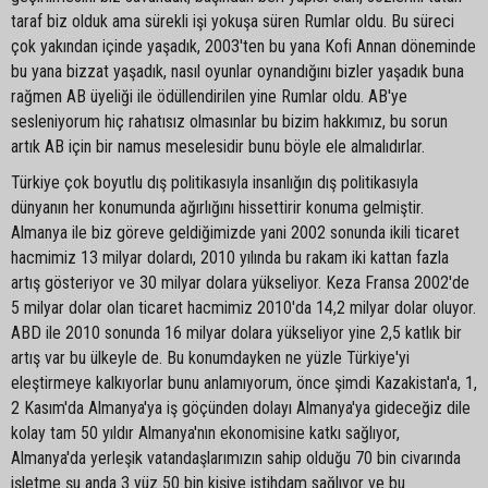
taraf biz olduk ama sürekli işi yokuşa süren Rumlar oldu. Bu süreci
çok yakından içinde yaşadık, 2003'ten bu yana Kofi Annan döneminde
bu yana bizzat yaşadık, nasıl oyunlar oynandığını bizler yaşadık buna
rağmen AB üyeliği ile ödüllendirilen yine Rumlar oldu. AB'ye
sesleniyorum hiç rahatısız olmasınlar bu bizim hakkımız, bu sorun
artık AB için bir namus meselesidir bunu böyle ele almalıdırlar.
Türkiye çok boyutlu dış politikasıyla insanlığın dış politikasıyla
dünyanın her konumunda ağırlığını hissettirir konuma gelmiştir.
Almanya ile biz göreve geldiğimizde yani 2002 sonunda ikili ticaret
hacmimiz 13 milyar dolardı, 2010 yılında bu rakam iki kattan fazla
artış gösteriyor ve 30 milyar dolara yükseliyor. Keza Fransa 2002'de
5 milyar dolar olan ticaret hacmimiz 2010'da 14,2 milyar dolar oluyor.
ABD ile 2010 sonunda 16 milyar dolara yükseliyor yine 2,5 katlık bir
artış var bu ülkeyle de. Bu konumdayken ne yüzle Türkiye'yi
eleştirmeye kalkıyorlar bunu anlamıyorum, önce şimdi Kazakistan'a, 1,
2 Kasım'da Almanya'ya iş göçünden dolayı Almanya'ya gideceğiz dile
kolay tam 50 yıldır Almanya'nın ekonomisine katkı sağlıyor,
Almanya'da yerleşik vatandaşlarımızın sahip olduğu 70 bin civarında
işletme şu anda 3 yüz 50 bin kişiye istihdam sağlıyor ve bu