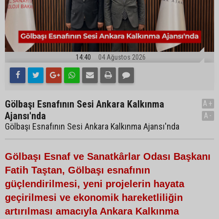
14:40
04 Ağustos 2026
Gölbaşı Esnafının Sesi Ankara Kalkınma
A+
Ajansı'nda
A-
Gölbaşı Esnafının Sesi Ankara Kalkınma Ajansı'nda
Gölbaşı Esnaf ve Sanatkârlar Odası Başkanı
Fatih Taştan, Gölbaşı esnafının
güçlendirilmesi, yeni projelerin hayata
geçirilmesi ve ekonomik hareketliliğin
artırılması amacıyla Ankara Kalkınma