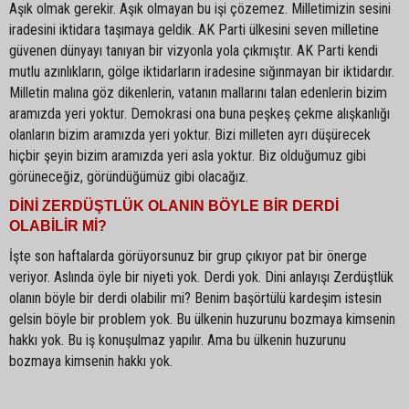
Aşık olmak gerekir. Aşık olmayan bu işi çözemez. Milletimizin sesini
iradesini iktidara taşımaya geldik. AK Parti ülkesini seven milletine
güvenen dünyayı tanıyan bir vizyonla yola çıkmıştır. AK Parti kendi
mutlu azınlıkların, gölge iktidarların iradesine sığınmayan bir iktidardır.
Milletin malına göz dikenlerin, vatanın mallarını talan edenlerin bizim
aramızda yeri yoktur. Demokrasi ona buna peşkeş çekme alışkanlığı
olanların bizim aramızda yeri yoktur. Bizi milleten ayrı düşürecek
hiçbir şeyin bizim aramızda yeri asla yoktur. Biz olduğumuz gibi
görüneceğiz, göründüğümüz gibi olacağız.
DİNİ ZERDÜŞTLÜK OLANIN BÖYLE BİR DERDİ
OLABİLİR Mİ?
İşte son haftalarda görüyorsunuz bir grup çıkıyor pat bir önerge
veriyor. Aslında öyle bir niyeti yok. Derdi yok. Dini anlayışı Zerdüştlük
olanın böyle bir derdi olabilir mi? Benim başörtülü kardeşim istesin
gelsin böyle bir problem yok. Bu ülkenin huzurunu bozmaya kimsenin
hakkı yok. Bu iş konuşulmaz yapılır. Ama bu ülkenin huzurunu
bozmaya kimsenin hakkı yok.