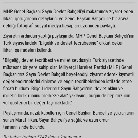
MHP Genel Başkanı Sayın Devlet Bahçeli’yi makamında ziyaret eden
Ilıkan, görüşmenin detaylarını ve Genel Başkan Bahçeli ile bir araya
geldiği fotoğrafı sosyal medya hesapları üzerinden paylaştı.
Ziyaretin ardından yaptığı paylaşımda, MHP Genel Başkanı Bahçeli’nin
Türk siyasetindeki "bilgelik ve devlet tecrübesine" dikkat çeken
Ilıkan, şu ifadeleri kullandı:
"Bilgeliği, devlet tecrübesi ve millet sevdasıyla Türk siyasetinde
müstesna bir yere sahip olan Milliyetçi Hareket Partisi (MHP) Genel
Başkanımız Sayın Devlet Bahçeli beyefendiyi ziyaret ederek kıymetli
değerlendirmelerini dinleme ve engin tecrübelerinden istifade etme
fırsatı buldum. Bilge Liderimiz Sayın Bahçeli’nin 'devlet aklını ve
milletin birlik ruhunu merkeze alan' yaklaşımı, bugün de hepimiz için
yol gösterici bir değer taşımaktadır."
Paylaşımında, nazik kabulleri için Genel Başkan Bahçeli’ye şükranlarını
sunan Murat Ilıkan, Sayın Bahçeli’ye sağlık ve uzun ömür
temennisinde bulundu.
Bu haber toplam 5742 defa okunmuştur