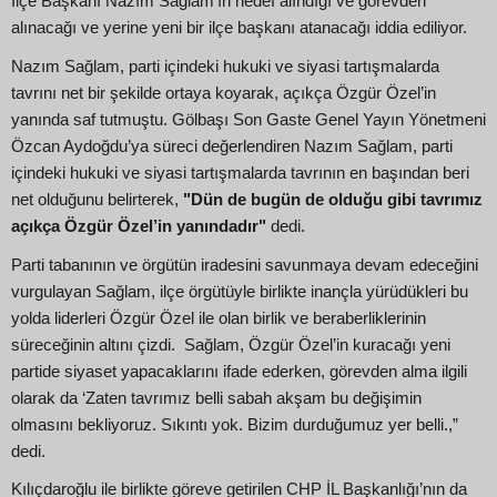
İlçe Başkanı Nazım Sağlam’ın hedef alındığı ve görevden
alınacağı ve yerine yeni bir ilçe başkanı atanacağı iddia ediliyor.
Nazım Sağlam, parti içindeki hukuki ve siyasi tartışmalarda
tavrını net bir şekilde ortaya koyarak, açıkça Özgür Özel’in
yanında saf tutmuştu. Gölbaşı Son Gaste Genel Yayın Yönetmeni
Özcan Aydoğdu’ya süreci değerlendiren Nazım Sağlam, parti
içindeki hukuki ve siyasi tartışmalarda tavrının en başından beri
net olduğunu belirterek,
"Dün de bugün de olduğu gibi tavrımız
açıkça Özgür Özel’in yanındadır"
dedi.
Parti tabanının ve örgütün iradesini savunmaya devam edeceğini
vurgulayan Sağlam, ilçe örgütüyle birlikte inançla yürüdükleri bu
yolda liderleri Özgür Özel ile olan birlik ve beraberliklerinin
süreceğinin altını çizdi. Sağlam, Özgür Özel’in kuracağı yeni
partide siyaset yapacaklarını ifade ederken, görevden alma ilgili
olarak da ‘Zaten tavrımız belli sabah akşam bu değişimin
olmasını bekliyoruz. Sıkıntı yok. Bizim durduğumuz yer belli.,”
dedi.
Kılıçdaroğlu ile birlikte göreve getirilen CHP İL Başkanlığı’nın da