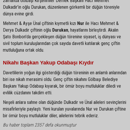
zamanda Gölbaşı Kırşehirliler Dernek Başkanı Hacı Mehmet
Dulkadir’in oğlu Durukan, düzenlenen görkemli bir düğün töreniyle
dünya evine girdi.
Mehmet & Ayşe Ünal çiftinin kıymetli kızı
Nur
ile Hacı Mehmet &
Derya Dulkadir çiftinin oğlu
Durukan
, hayatlarını birleştirdi. Akalın
Şato Bonbon'da gerçekleşen düğün törenine siyaset, iş dünyası ve
sivil toplum kuruluşlarından çok sayıda davetli katılarak genç çiftin
mutluluğuna ortak oldu.
Nikahı Başkan Yakup Odabaşı Kıydır
Davetlilerin yoğun ilgi gösterdiği düğün töreninin en anlamlı anlarından
biri ise nikah merasimi oldu. Genç çiftin nikahını Gölbaşı Belediye
Başkanı Yakup Odabaşı kıyarak, bir ömür boyu mutluluklar diledi ve
evlilik cüzdanını takdim etti.
Neşeli anlara sahne olan düğünde Dulkadir ve Ünal aileleri sevinçlerini
misafirleriyle paylaştı. Yeni kurulan yuvalarında Nur ve Durukan çiftine
bir ömür boyu mutluluklar diler, ailelerini tebrik ederiz.
Bu haber toplam 2357 defa okunmuştur