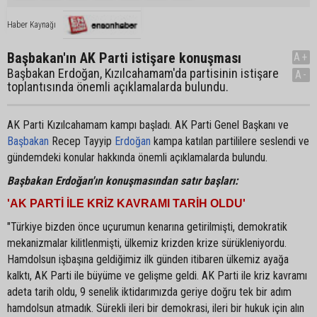
Haber Kaynağı
Başbakan'ın AK Parti istişare konuşması
A+
Başbakan Erdoğan, Kızılcahamam'da partisinin istişare
A-
toplantısında önemli açıklamalarda bulundu.
AK Parti Kızılcahamam kampı başladı. AK Parti Genel Başkanı ve
Başbakan
Recep Tayyip
Erdoğan
kampa katılan partililere seslendi ve
gündemdeki konular hakkında önemli açıklamalarda bulundu.
Başbakan Erdoğan'ın konuşmasından satır başları:
'AK PARTİ İLE KRİZ KAVRAMI TARİH OLDU'
"Türkiye bizden önce uçurumun kenarına getirilmişti, demokratik
mekanizmalar kilitlenmişti, ülkemiz krizden krize sürükleniyordu.
Hamdolsun işbaşına geldiğimiz ilk günden itibaren ülkemiz ayağa
kalktı, AK Parti ile büyüme ve gelişme geldi. AK Parti ile kriz kavramı
adeta tarih oldu, 9 senelik iktidarımızda geriye doğru tek bir adım
hamdolsun atmadık. Sürekli ileri bir demokrasi, ileri bir hukuk için alın