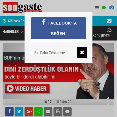
Gölbaşı Esnafının Sesi Ankara Kalkınma Ajansı'nda
Avukat ve 
FACEBOOK'TA
akını
HABERLER
MAGAZİN
BEĞEN
Başbakan'ın AK Parti istişare konuşması
Bir Daha Gösterme
16:07
15 Ekim 2011