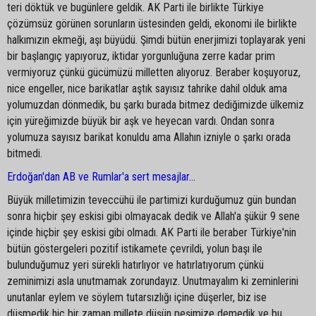
teri döktük ve bugünlere geldik. AK Parti ile birlikte Türkiye
çözümsüz görünen sorunların üstesinden geldi, ekonomi ile birlikte
halkımızın ekmeği, aşı büyüdü. Şimdi bütün enerjimizi toplayarak yeni
bir başlangıç yapıyoruz, iktidar yorgunluğuna zerre kadar prim
vermiyoruz çünkü gücümüzü milletten alıyoruz. Beraber koşuyoruz,
nice engeller, nice barikatlar aştık sayısız tahrike dahil olduk ama
yolumuzdan dönmedik, bu şarkı burada bitmez dediğimizde ülkemiz
için yüreğimizde büyük bir aşk ve heyecan vardı. Ondan sonra
yolumuza sayısız barikat konuldu ama Allahın izniyle o şarkı orada
bitmedi.
Erdoğan'dan AB ve Rumlar'a sert mesajlar...
Büyük milletimizin teveccühü ile partimizi kurduğumuz gün bundan
sonra hiçbir şey eskisi gibi olmayacak dedik ve Allah'a şükür 9 sene
içinde hiçbir şey eskisi gibi olmadı. AK Parti ile beraber Türkiye'nin
bütün göstergeleri pozitif istikamete çevrildi, yolun başı ile
bulunduğumuz yeri sürekli hatırlıyor ve hatırlatıyorum çünkü
zeminimizi asla unutmamak zorundayız. Unutmayalım ki zeminlerini
unutanlar eylem ve söylem tutarsızlığı içine düşerler, biz ise
düşmedik hiç bir zaman millete düşün peşimize demedik ve bu