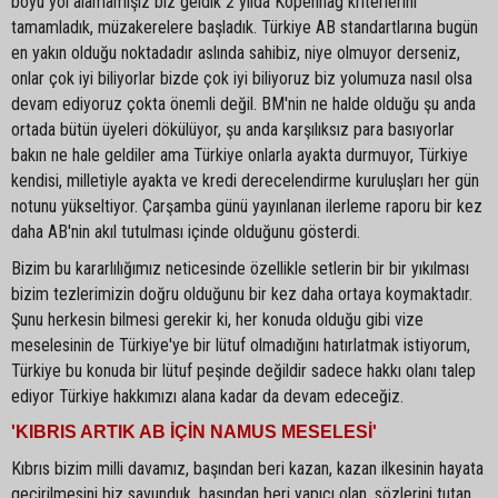
boyu yol alamamışız biz geldik 2 yılda Kopenhag kriterlerini
tamamladık, müzakerelere başladık. Türkiye AB standartlarına bugün
en yakın olduğu noktadadır aslında sahibiz, niye olmuyor derseniz,
onlar çok iyi biliyorlar bizde çok iyi biliyoruz biz yolumuza nasıl olsa
devam ediyoruz çokta önemli değil. BM'nin ne halde olduğu şu anda
ortada bütün üyeleri dökülüyor, şu anda karşılıksız para basıyorlar
bakın ne hale geldiler ama Türkiye onlarla ayakta durmuyor, Türkiye
kendisi, milletiyle ayakta ve kredi derecelendirme kuruluşları her gün
notunu yükseltiyor. Çarşamba günü yayınlanan ilerleme raporu bir kez
daha AB'nin akıl tutulması içinde olduğunu gösterdi.
Bizim bu kararlılığımız neticesinde özellikle setlerin bir bir yıkılması
bizim tezlerimizin doğru olduğunu bir kez daha ortaya koymaktadır.
Şunu herkesin bilmesi gerekir ki, her konuda olduğu gibi vize
meselesinin de Türkiye'ye bir lütuf olmadığını hatırlatmak istiyorum,
Türkiye bu konuda bir lütuf peşinde değildir sadece hakkı olanı talep
ediyor Türkiye hakkımızı alana kadar da devam edeceğiz.
'KIBRIS ARTIK AB İÇİN NAMUS MESELESİ'
Kıbrıs bizim milli davamız, başından beri kazan, kazan ilkesinin hayata
geçirilmesini biz savunduk, başından beri yapıcı olan, sözlerini tutan