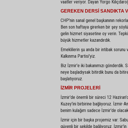
vaatler veriyor. Dayan Yorgo Kılıçdaroğ
GEREKEN DERSİ SANDIKTA 
CHP'nin sanal genel başkanının rekorl
Ben son haftaya girerken bir şey söyl
gelin hizmet siyasetine oy verin. Tepk
büyük hizmetler kazandırdık.
Emeklilerin şu anda bir intibak sorunu
Kalkınma Partisi'yiz.
Biz İzmir'e iki bakanımızı gönderdik. Sa
neye başladıysak bitirdik bunu da bitir
başlatıyoruz.
İZMİR PROJELERİ
İzmir'de önemli bir süreci 12 Haziran
Kuzey'ini birbirine bağlıyoruz. İzmir-A
benim kulağım sadece İzmir'de olacak.
İzmir için bir başka projemiz var: Sabun
güvenli bir şekilde bağlıyoruz. İzmir'in 