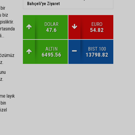
Bahçeli'ye Ziyaret
 bir
u biz
sliktir.
DOLAR
EURO
ortasında
47.6
54.82
...
ALTIN
BIST 100
6495.56
13798.82
 sözümüz
z.
bunu
z.
ime layık
 bin
özel