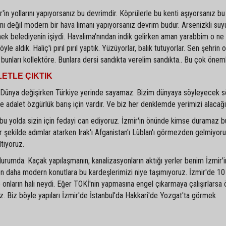
'in yollarını yapıyorsanız bu devrimdir. Köprülerle bu kenti aşıyorsanız bu
nı değil modern bir hava limanı yapıyorsanız devrim budur. Arsenizkli suy
ek belediyenin işiydi. Havalima'nından indik gelirken aman yarabbim o ne pi
e aldık. Haliç'i pırıl pırıl yaptık. Yüzüyorlar, balık tutuyorlar. Sen şehrin 
unları kollektöre. Bunlara dersi sandıkta verelim sandıkta.. Bu çok önemli
LETLE ÇIKTIK
tık. Dünya değişirken Türkiye yerinde sayamaz. Bizim dünyaya söyleyecek
e adalet özgürlük barış için vardır. Ve biz her denklemde yerimizi alacağı
 bu yolda sizin için fedayi can ediyoruz. İzmir'in önünde kimse duramaz 
ir şekilde adımlar atarken Irak'ı Afganistan'ı Lüblan'ı görmezden gelmiyoru
tiyoruz.
 durumda. Kaçak yapılaşmanın, kanalizasyonların aktığı yerler benim İzmir'
 daha modern konutlara bu kardeşlerimizi niye taşımıyoruz. İzmir'de 10
onların hali neydi. Eğer TOKİ'nin yapmasına engel çıkarmaya çalışırlarsa 
. Biz böyle yapıları İzmir'de İstanbul'da Hakkari'de Yozgat'ta görmek