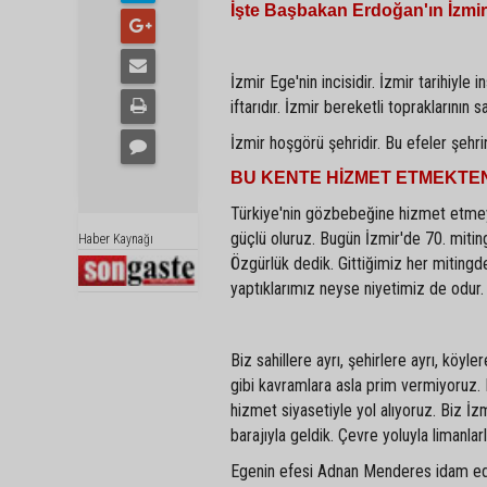
İşte Başbakan Erdoğan'ın İzmir 
İzmir Ege'nin incisidir. İzmir tarihiyle 
iftarıdır. İzmir bereketli topraklarının 
İzmir hoşgörü şehridir. Bu efeler şehri
BU KENTE HİZMET ETMEKTEN
Türkiye'nin gözbebeğine hizmet etmeye
güçlü oluruz. Bugün İzmir'de 70. miting
Haber Kaynağı
Özgürlük dedik. Gittiğimiz her mitingd
yaptıklarımız neyse niyetimiz de odur.
Biz sahillere ayrı, şehirlere ayrı, köyl
gibi kavramlara asla prim vermiyoruz. 
hizmet siyasetiyle yol alıyoruz. Biz İz
barajıyla geldik. Çevre yoluyla limanlarl
Egenin efesi Adnan Menderes idam edil