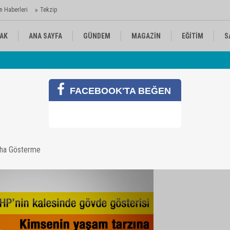
n Haberleri
Tekzip
AK
ANA SAYFA
GÜNDEM
MAGAZİN
EĞİTİM
S
 Ajansı'nda
Av
KÜLTÜR-SANAT
SPOR
RÖPORTAJ
FACEBOOK'TA BEĞEN
ması
aha Gösterme