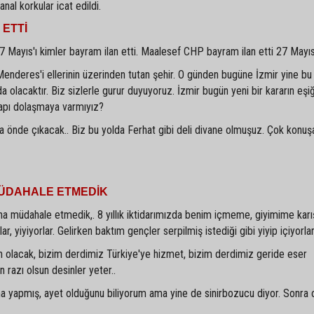
nal korkular icat edildi.
 ETTİ
27 Mayıs'ı kimler bayram ilan etti. Maalesef CHP bayram ilan etti 27 Mayıs'
enderes'i ellerinin üzerinden tutan şehir. O günden bugüne İzmir yine bu
 olacaktır. Biz sizlerle gurur duyuyoruz. İzmir bugün yeni bir kararın eşiğ
kapı dolaşmaya varmıyız?
ra önde çıkacak.. Biz bu yolda Ferhat gibi deli divane olmuşuz. Çok konuş
MÜDAHALE ETMEDİK
a müdahale etmedik,. 8 yıllık iktidarımızda benim içmeme, giyimime karış
rlar, yiyiyorlar. Gelirken baktım gençler serpilmiş istediği gibi yiyip içiyorlar
en olacak, bizim derdimiz Türkiye'ye hizmet, bizim derdimiz geride eser
n razı olsun desinler yeter..
a yapmış, ayet olduğunu biliyorum ama yine de sinirbozucu diyor. Sonra 