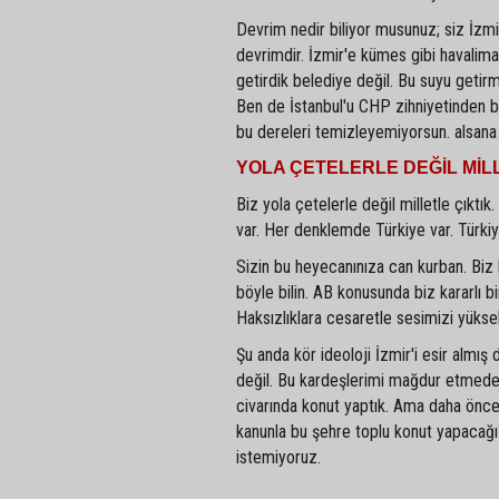
Devrim nedir biliyor musunuz; siz İzmir
devrimdir. İzmir'e kümes gibi havalima
getirdik belediye değil. Bu suyu getirm
Ben de İstanbul'u CHP zihniyetinden böyl
bu dereleri temizleyemiyorsun. alsana b
YOLA ÇETELERLE DEĞİL MİL
Biz yola çetelerle değil milletle çık
var. Her denklemde Türkiye var. Türkiy
Sizin bu heyecanınıza can kurban. Biz
böyle bilin. AB konusunda biz kararlı b
Haksızlıklara cesaretle sesimizi yüksel
Şu anda kör ideoloji İzmir'i esir almış
değil. Bu kardeşlerimi mağdur etmeden
civarında konut yaptık. Ama daha önce 
kanunla bu şehre toplu konut yapacağız
istemiyoruz.