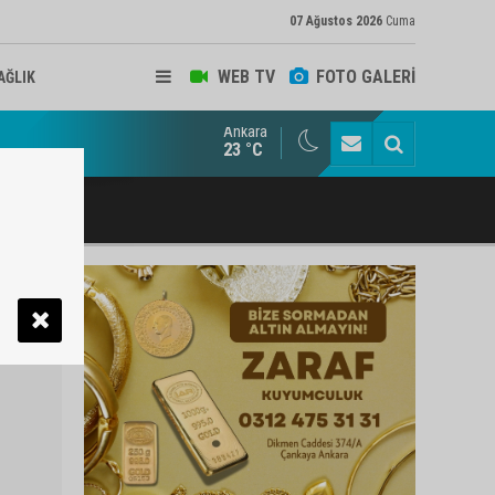
07 Ağustos 2026
Cuma
WEB TV
FOTO GALERİ
AĞLIK
Ankara
ukat ve Arabulucu Rüstem Yiğit Ahizer'e ziyaretçi akını
23 °C