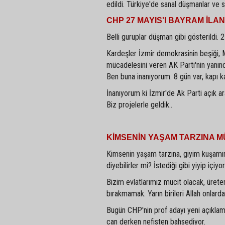
edildi. Türkiye'de sanal düşmanlar ve sa
CHP 27 MAYIS'I BAYRAM İLAN
Belli guruplar düşman gibi gösterildi. 
Kardeşler İzmir demokrasinin beşiği, M
mücadelesini veren AK Parti'nin yanında
Ben buna inanıyorum. 8 gün var, kapı 
İnanıyorum ki İzmir'de Ak Parti açık a
Biz projelerle geldik..
KİMSENİN YAŞAM TARZINA 
Kimsenin yaşam tarzına, giyim kuşamın
diyebilirler mi? İstediği gibi yiyip içiyo
Bizim evlatlarımız mucit olacak, üret
bırakmamak. Yarın birileri Allah onlarda
Bugün CHP'nin prof adayı yeni açıklam
can derken nefisten bahsediyor.