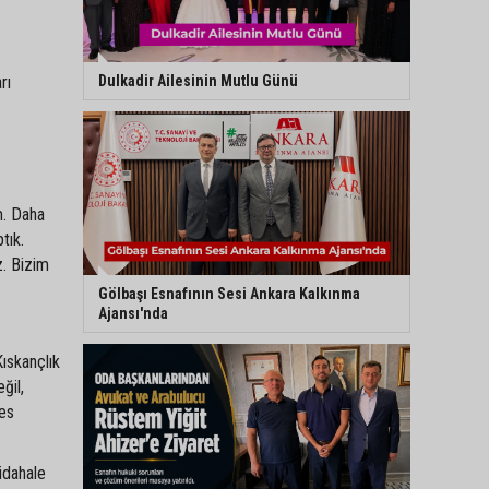
Dulkadir Ailesinin Mutlu Günü
rı
m. Daha
tık.
z. Bizim
Gölbaşı Esnafının Sesi Ankara Kalkınma
Ajansı'nda
Kıskançlık
ğil,
des
üdahale