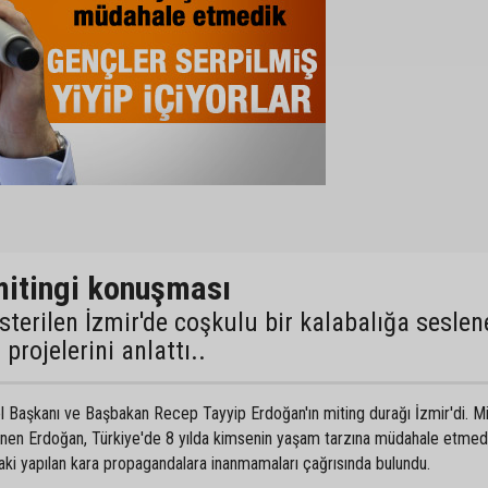
mitingi konuşması
sterilen İzmir'de coşkulu bir kalabalığa seslen
rojelerini anlattı..
l Başkanı ve Başbakan Recep Tayyip Erdoğan'ın miting durağı İzmir'di. Mi
nen Erdoğan, Türkiye'de 8 yılda kimsenin yaşam tarzına müdahale etmedi
aki yapılan kara propagandalara inanmamaları çağrısında bulundu.