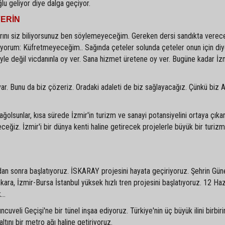
lu geliyor diye dalga geçiyor.
VERİN
arını siz biliyorsunuz ben söylemeyeceğim. Gereken dersi sandıkta verece
üyorum: Küfretmeyeceğim.. Sağında çeteler solunda çeteler onun için di
iyle değil vicdanınla oy ver. Sana hizmet üretene oy ver. Bugüne kadar İz
 var. Bunu da biz çözeriz. Oradaki adaleti de biz sağlayacağız. Çünkü biz 
ğolsunlar, kısa sürede İzmir'in turizm ve sanayi potansiyelini ortaya çıkard
eceğiz. İzmir'i bir dünya kenti haline getirecek projelerle büyük bir turiz
'dan sonra başlatıyoruz. İSKARAY projesini hayata geçiriyoruz. Şehrin Gün
nkara, İzmir-Bursa İstanbul yüksek hızlı tren projesini başlatıyoruz. 12 Haz
..
cuveli Geçişi'ne bir tünel inşaa ediyoruz. Türkiye'nin üç büyük ilini birbir
altını bir metro ağı haline getiriyoruz.