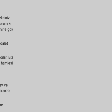
ksiniz.
yorum ki
mir'e çok
Adalet
ılar. Biz
m hamlesi
ey ve
iran'da
ine