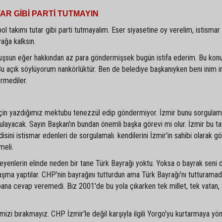
AR GİBİ PARTİ TUTMAYIN
ol takımı tutar gibi parti tutmayalım. Eser siyasetine oy verelim, istismar
ağa kalksın.
nuşsun eğer hakkından az para göndermişsek bugün istifa ederim. Bu kon
. Bu açık söylüyorum nankörlüktür. Ben de belediye başkanıyken beni inim i
ermediler.
ı için yazdığımız mektubu tenezzül edip göndermiyor. İzmir bunu sorgula
layacak. Sayın Başkan'ın bundan önemli başka görevi mi olur. İzmir bu ta
isini istismar edenleri de sorgulamalı. kendilerini İzmir'in sahibi olarak g
meli.
nleyenlerin elinde neden bir tane Türk Bayrağı yoktu. Yoksa o bayrak seni 
laşma yaptılar. CHP'nin bayrağını tutturdun ama Türk Bayrağı'nı tutturama
bana cevap veremedi. Biz 2001'de bu yola çıkarken tek millet, tek vatan,
rimizi bırakmayız. CHP İzmir'le değil karşıyla ilgili Yorgo'yu kurtarmaya yön