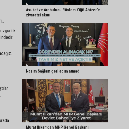
Avukat ve Arabulucu Rüstem Yiğit Ahizer'e
ziyaretçi akını
ı..
 özgürlük
indedir.
acağız.
Nazım Sağlam geri adım atmadı
tılar
.
orada
Murat Ilıkan’dan MHP Genel Başkanı