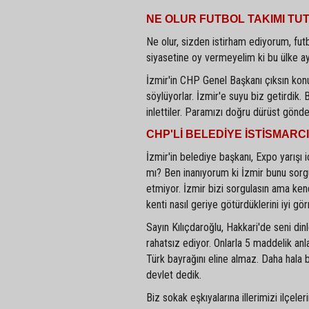
NE OLUR FUTBOL TAKIMI TUT
Ne olur, sizden istirham ediyorum, futb
siyasetine oy vermeyelim ki bu ülke ay
İzmir'in CHP Genel Başkanı çıksın ko
söylüyorlar. İzmir'e suyu biz getirdik
inlettiler. Paramızı doğru dürüst gönd
CHP'Lİ BELEDİYE İSTİSMARCI
İzmir'in belediye başkanı, Expo yarış
mı? Ben inanıyorum ki İzmir bunu sorgu
etmiyor. İzmir bizi sorgulasın ama kend
kenti nasıl geriye götürdüklerini iyi gör
Sayın Kılıçdaroğlu, Hakkari'de seni di
rahatsız ediyor. Onlarla 5 maddelik an
Türk bayrağını eline almaz. Daha hala 
devlet dedik.
Biz sokak eşkıyalarına illerimizi ilçele