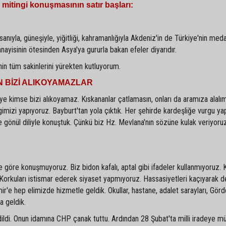
mitingi konuşmasının satır başları:
insanıyla, güneşiyle, yiğitliği, kahramanlığıyla Akdeniz'in de Türkiye'nin meda
sanayisinin ötesinden Asya'ya gururla bakan efeler diyarıdır.
nin tüm sakinlerini yürekten kutluyorum.
 BİZİ ALIKOYAMAZLAR
 kimse bizi alıkoyamaz. Kıskananlar çatlamasın, onları da aramıza alalı
imizi yapıyoruz. Bayburt'tan yola çıktık. Her şehirde kardeşliğe vurgu yap
e gönül diliyle konuştuk. Çünkü biz Hz. Mevlana'nın sözüne kulak veriyoru
ere göre konuşmuyoruz. Biz bidon kafalı, aptal gibi ifadeler kullanmıyoruz. 
Korkuları istismar ederek siyaset yapmıyoruz. Hassasiyetleri kaçıyarak de
mir'e hep elimizde hizmetle geldik. Okullar, hastane, adalet sarayları, Gör
a geldik.
di. Onun idamına CHP çanak tuttu. Ardından 28 Şubat'ta milli iradeye m