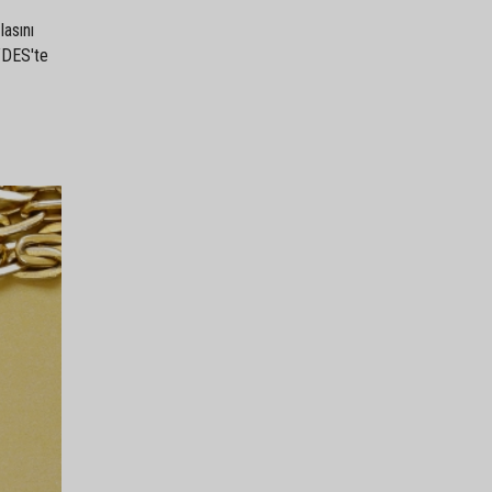
lasını
ÖYDES'te