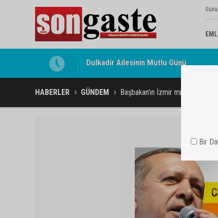
Günü
EML
Gölbaşı Esnafının Sesi Ankara Kalkınma
HABERLER
GÜNDEM
Başbakan'ın İzmir mitingi konuş
Bir D