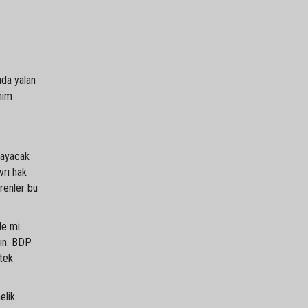
uda yalan
nim
mayacak
vrı hak
örenler bu
de mi
dın. BDP
 tek
elik