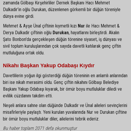
zamanda Gölbaşı Kırşehirliler Dernek Başkanı Hacı Mehmet
Dulkadir’in oğlu Durukan, düzenlenen görkemli bir düğün töreniyle
dünya evine girdi.
Mehmet & Ayşe Ünal çiftinin kıymetli kızı
Nur
ile Hacı Mehmet &
Derya Dulkadir çiftinin oğlu
Durukan
, hayatlarını birleştirdi. Akalın
Şato Bonbon'da gerçekleşen düğün törenine siyaset, iş dünyası ve
sivil toplum kuruluşlarından çok sayıda davetli katılarak genç çiftin
mutluluğuna ortak oldu.
Nikahı Başkan Yakup Odabaşı Kıydır
Davetlilerin yoğun ilgi gösterdiği düğün töreninin en anlamlı anlarından
biri ise nikah merasimi oldu. Genç çiftin nikahını Gölbaşı Belediye
Başkanı Yakup Odabaşı kıyarak, bir ömür boyu mutluluklar diledi ve
evlilik cüzdanını takdim etti.
Neşeli anlara sahne olan düğünde Dulkadir ve Ünal aileleri sevinçlerini
misafirleriyle paylaştı. Yeni kurulan yuvalarında Nur ve Durukan çiftine
bir ömür boyu mutluluklar diler, ailelerini tebrik ederiz.
Bu haber toplam 2071 defa okunmuştur