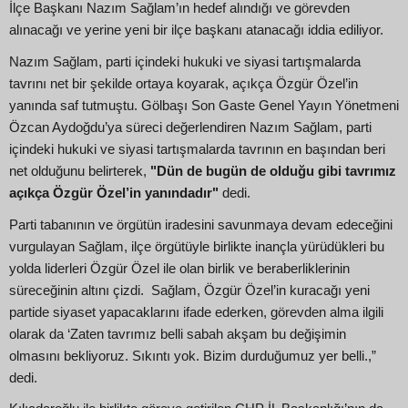
İlçe Başkanı Nazım Sağlam’ın hedef alındığı ve görevden
alınacağı ve yerine yeni bir ilçe başkanı atanacağı iddia ediliyor.
Nazım Sağlam, parti içindeki hukuki ve siyasi tartışmalarda
tavrını net bir şekilde ortaya koyarak, açıkça Özgür Özel’in
yanında saf tutmuştu. Gölbaşı Son Gaste Genel Yayın Yönetmeni
Özcan Aydoğdu’ya süreci değerlendiren Nazım Sağlam, parti
içindeki hukuki ve siyasi tartışmalarda tavrının en başından beri
net olduğunu belirterek,
"Dün de bugün de olduğu gibi tavrımız
açıkça Özgür Özel’in yanındadır"
dedi.
Parti tabanının ve örgütün iradesini savunmaya devam edeceğini
vurgulayan Sağlam, ilçe örgütüyle birlikte inançla yürüdükleri bu
yolda liderleri Özgür Özel ile olan birlik ve beraberliklerinin
süreceğinin altını çizdi. Sağlam, Özgür Özel’in kuracağı yeni
partide siyaset yapacaklarını ifade ederken, görevden alma ilgili
olarak da ‘Zaten tavrımız belli sabah akşam bu değişimin
olmasını bekliyoruz. Sıkıntı yok. Bizim durduğumuz yer belli.,”
dedi.