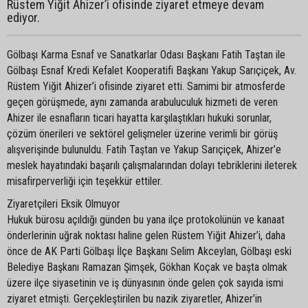
Rüstem Yiğit Ahizer’i ofisinde ziyaret etmeye devam
ediyor.
Gölbaşı Karma Esnaf ve Sanatkarlar Odası Başkanı Fatih Taştan ile
Gölbaşı Esnaf Kredi Kefalet Kooperatifi Başkanı Yakup Sarıçiçek, Av.
Rüstem Yiğit Ahizer’i ofisinde ziyaret etti. Samimi bir atmosferde
geçen görüşmede, aynı zamanda arabuluculuk hizmeti de veren
Ahizer ile esnafların ticari hayatta karşılaştıkları hukuki sorunlar,
çözüm önerileri ve sektörel gelişmeler üzerine verimli bir görüş
alışverişinde bulunuldu. Fatih Taştan ve Yakup Sarıçiçek, Ahizer’e
meslek hayatındaki başarılı çalışmalarından dolayı tebriklerini ileterek
misafirperverliği için teşekkür ettiler.
Ziyaretçileri Eksik Olmuyor
Hukuk bürosu açıldığı günden bu yana ilçe protokolünün ve kanaat
önderlerinin uğrak noktası haline gelen Rüstem Yiğit Ahizer’i, daha
önce de AK Parti Gölbaşı İlçe Başkanı Selim Akceylan, Gölbaşı eski
Belediye Başkanı Ramazan Şimşek, Gökhan Koçak ve başta olmak
üzere ilçe siyasetinin ve iş dünyasının önde gelen çok sayıda ismi
ziyaret etmişti. Gerçekleştirilen bu nazik ziyaretler, Ahizer’in