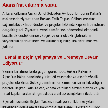
Ajansı'na çıkarma yaptı.
Ankara Kalkınma Ajansı Genel Sekreteri Av. Doç. Dr. Duran Kalkan’ı
makamında ziyaret eden Başkan Fatih Taştan, Gölbaşı esnafına
sağlanabilecek hibe, destek ve projeler hakkında kapsamlı bir istişare
gerçekleştirdi. Ziyarette, yerel esnafın son dönemdeki ekonomik
koşullarda desteklenmesi, küçük ve orta ölçekli işletmelerin
vizyonunun genişletilmesi ve kurumsal iş birliği imkânları masaya
yatırıldı.
"Esnafımız İçin Çalışmaya ve Üretmeye Devam
Ediyoruz"
Samimi bir atmosferde geçen görüşmede, Ankara Kalkınma
Ajansı'nın bölge genelinde yürüttüğü çalışmalar ve esnafa yönelik
projeler ele alındı. Gölbaşı esnafının her zaman en iyisini hak ettiğini
belirten Başkan Fatih Taştan, esnafa verdikleri sözleri tutmak ve yeni
fırsat kapıları aralamak için sahada aralıksız çalıştıklarını ifade etti.
Ziyaretin sonunda Başkan Taştan, misafirperverlikleri ve yakın
ilgilerinden dolayı Ankara Kalkınma Ajansı Genel Sekreteri Av. Doç.