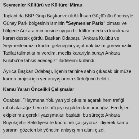
Seymenler Kültürü ve Kültürel Miras
Toplantıda BBP Grup Başkanvekili Ali İhsan Güçlü’nün önerisiyle
Güney Park bölgesinin isminin
"Seymenler Parkı"
olması ve
bölgede Ankara mimarisine uygun bir kültür merkezi kurulması
kararı destek gördü. Başkan Odabaşı, "Ankara Kulübü ve
Seymenlerimizin kadim geleneğini yaşatmak bizim görevimizdir.
Tadilat talimatlarını verdim, meclis kararıyla burayı Ankara
Kulübü’ne tahsis edeceğiz" ifadelerini kullandı.
Ayrıca Başkan Odabaşı, ilçenin tarihine sahip çıkacak bir müze
kurma projesi için yer arayışlarının sürdüğünü belirtti.
Kamu Yararı Öncelikli Çalışmalar
Odabaşı, "Haymana Yolu yan yol çıkışını açarak hem trafiği
rahatlatacağız hem de bölgeyi işgalden kurtaracağız. Fen İşleri
ekiplerimiz gerekli yazışmaları başlattı; bu süreçte Ankara
Büyükşehir Belediyesi ile koordineli çalışıyoruz" diyerek kamu
yararını gözeten bir yönetim anlayışının altını çizdi.