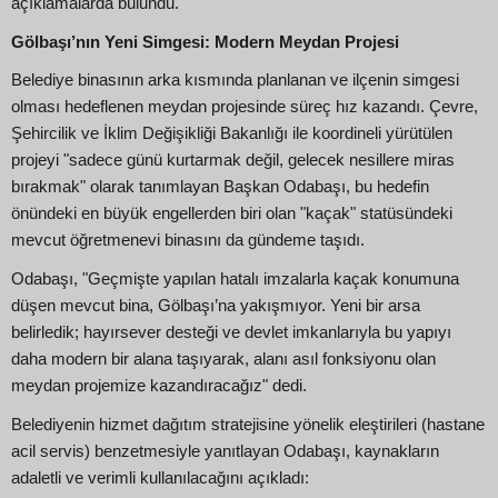
açıklamalarda bulundu.
Gölbaşı’nın Yeni Simgesi: Modern Meydan Projesi
Belediye binasının arka kısmında planlanan ve ilçenin simgesi
olması hedeflenen meydan projesinde süreç hız kazandı. Çevre,
Şehircilik ve İklim Değişikliği Bakanlığı ile koordineli yürütülen
projeyi "sadece günü kurtarmak değil, gelecek nesillere miras
bırakmak" olarak tanımlayan Başkan Odabaşı, bu hedefin
önündeki en büyük engellerden biri olan "kaçak" statüsündeki
mevcut öğretmenevi binasını da gündeme taşıdı.
Odabaşı, "Geçmişte yapılan hatalı imzalarla kaçak konumuna
düşen mevcut bina, Gölbaşı’na yakışmıyor. Yeni bir arsa
belirledik; hayırsever desteği ve devlet imkanlarıyla bu yapıyı
daha modern bir alana taşıyarak, alanı asıl fonksiyonu olan
meydan projemize kazandıracağız" dedi.
Belediyenin hizmet dağıtım stratejisine yönelik eleştirileri (hastane
acil servis) benzetmesiyle yanıtlayan Odabaşı, kaynakların
adaletli ve verimli kullanılacağını açıkladı: